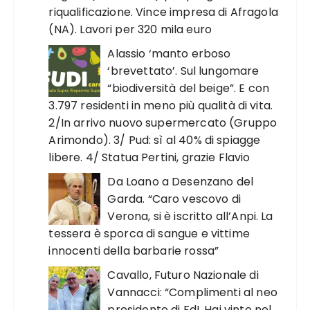
riqualificazione. Vince impresa di Afragola
(NA). Lavori per 320 mila euro
Alassio ‘manto erboso
‘brevettato’. Sul lungomare
“biodiversità del beige”. E con
3.797 residenti in meno più qualità di vita.
2/In arrivo nuovo supermercato (Gruppo
Arimondo). 3/ Pud: sì al 40% di spiagge
libere. 4/ Statua Pertini, grazie Flavio
Da Loano a Desenzano del
Garda. “Caro vescovo di
Verona, si è iscritto all’Anpi. La
tessera è sporca di sangue e vittime
innocenti della barbarie rossa”
Cavallo, Futuro Nazionale di
Vannacci: “Complimenti al neo
presidente di FdI. Hai vinto nel