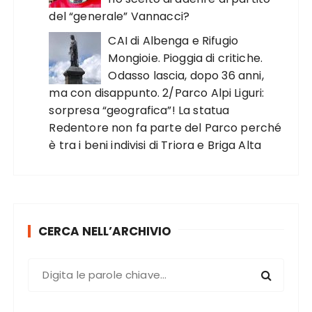
del “generale” Vannacci?
CAI di Albenga e Rifugio
Mongioie. Pioggia di critiche.
Odasso lascia, dopo 36 anni,
ma con disappunto. 2/Parco Alpi Liguri:
sorpresa “geografica”! La statua
Redentore non fa parte del Parco perché
è tra i beni indivisi di Triora e Briga Alta
CERCA NELL’ARCHIVIO
C
e
r