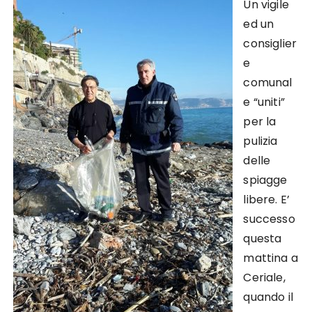
Un vigile
ed un
consiglier
e
comunal
e “uniti”
per la
pulizia
delle
spiagge
libere. E’
successo
questa
mattina a
Ceriale,
quando il