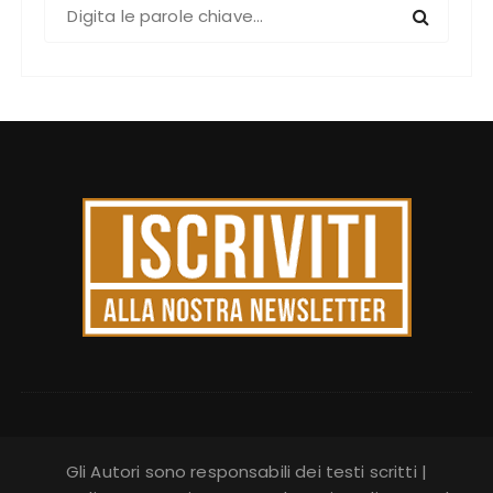
C
e
r
c
a
:
Gli Autori sono responsabili dei testi scritti |