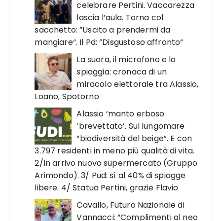
celebrare Pertini. Vaccarezza
lascia l’aula. Torna col
sacchetto: ”Uscito a prendermi da
mangiare“. Il Pd: ”Disgustoso affronto“
La suora, il microfono e la
spiaggia: cronaca di un
miracolo elettorale tra Alassio,
Loano, Spotorno
Alassio ‘manto erboso
‘brevettato’. Sul lungomare
“biodiversità del beige”. E con
3.797 residenti in meno più qualità di vita.
2/In arrivo nuovo supermercato (Gruppo
Arimondo). 3/ Pud: sì al 40% di spiagge
libere. 4/ Statua Pertini, grazie Flavio
Cavallo, Futuro Nazionale di
Vannacci: “Complimenti al neo