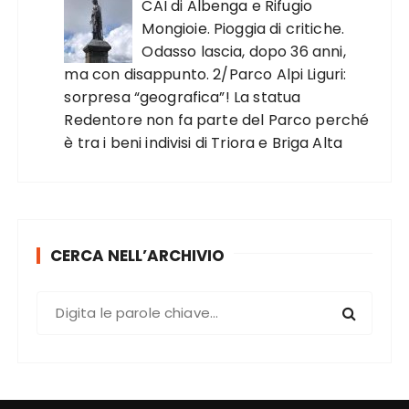
CAI di Albenga e Rifugio
Mongioie. Pioggia di critiche.
Odasso lascia, dopo 36 anni,
ma con disappunto. 2/Parco Alpi Liguri:
sorpresa “geografica”! La statua
Redentore non fa parte del Parco perché
è tra i beni indivisi di Triora e Briga Alta
CERCA NELL’ARCHIVIO
C
e
r
c
a