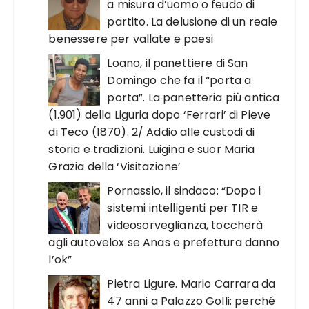
a misura d’uomo o feudo di
partito. La delusione di un reale
benessere per vallate e paesi
Loano, il panettiere di San
Domingo che fa il “porta a
porta”. La panetteria più antica
(1.901) della Liguria dopo ‘Ferrari’ di Pieve
di Teco (1870). 2/ Addio alle custodi di
storia e tradizioni. Luigina e suor Maria
Grazia della ‘Visitazione’
Pornassio, il sindaco: “Dopo i
sistemi intelligenti per TIR e
videosorveglianza, toccherà
agli autovelox se Anas e prefettura danno
l’ok”
Pietra Ligure. Mario Carrara da
47 anni a Palazzo Golli: perché