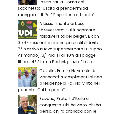
lascia l’aula. Torna col
sacchetto: ”Uscito a prendermi da
mangiare“. Il Pd: ”Disgustoso affronto“
Alassio ‘manto erboso
‘brevettato’. Sul lungomare
“biodiversità del beige”. E con
3.797 residenti in meno più qualità di vita.
2/In arrivo nuovo supermercato (Gruppo
Arimondo). 3/ Pud: sì al 40% di spiagge
libere. 4/ Statua Pertini, grazie Flavio
Cavallo, Futuro Nazionale di
Vannacci: “Complimenti al neo
presidente di FdI. Hai vinto nel
ponente. Chi ha perso”
Savona, Fratelli d’Italia a
congresso. Chi ha vinto, chi ha
perso, chi fa cronaca con le