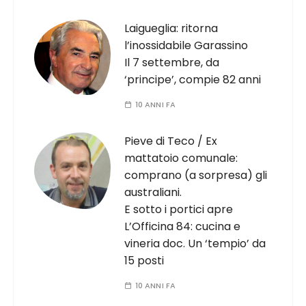
Laigueglia: ritorna
l’inossidabile Garassino
Il 7 settembre, da
‘principe’, compie 82 anni
10 ANNI FA
Pieve di Teco / Ex
mattatoio comunale:
comprano (a sorpresa) gli
australiani.
E sotto i portici apre
L’Officina 84: cucina e
vineria doc. Un ‘tempio’ da
15 posti
10 ANNI FA