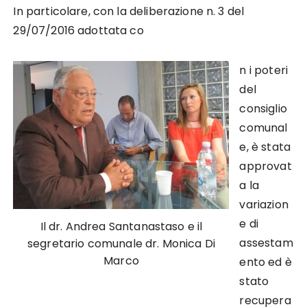
In particolare, con la deliberazione n. 3 del
29/07/2016 adottata co
n i poteri
del
consiglio
comunal
e, è stata
approvat
a la
variazion
e di
Il dr. Andrea Santanastaso e il
assestam
segretario comunale dr. Monica Di
Marco
ento ed è
stato
recupera