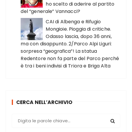
ho scelto di aderire al partito
del “generale” Vannacci?
CAI di Albenga e Rifugio
Mongioie. Pioggia di critiche.
Odasso lascia, dopo 36 anni,
ma con disappunto. 2/Parco Alpi Liguri:
sorpresa “geografica”! La statua
Redentore non fa parte del Parco perché
è tra i beni indivisi di Triora e Briga Alta
CERCA NELL’ARCHIVIO
C
e
r