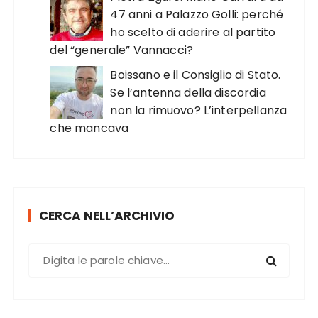
47 anni a Palazzo Golli: perché
ho scelto di aderire al partito
del “generale” Vannacci?
Boissano e il Consiglio di Stato.
Se l’antenna della discordia
non la rimuovo? L’interpellanza
che mancava
CERCA NELL’ARCHIVIO
C
e
r
c