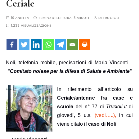
Ceriale
10 ANNI FA
TEMPO DI LETTURA:
3 MINUTI
DI
TRUCIOLI
1.233 VISUALIZZAZIONI
Noli, telefonia mobile, precisazioni di Maria Vincenti –
“Comitato nolese per la difesa di Salute e Ambiente”
In riferimento all’articolo su
Ceriale/antenne fra case e
scuole
del n° 77 di
Trucioli.it
di
giovedì, 5 u.s.
(vedi…..),
in cui
viene citato il
caso di Noli