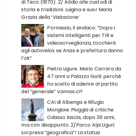
di Teco (1870). 2/ Addio alle custodi di
storia e tradizioni. Luigina e suor Maria
Grazia della ‘Visitazione’
Pornassio, il sindaco: “Dopo i
sistemi intelligenti per TIR e
videosorveglianza, toccherà
agli autovelox se Anas e prefettura danno
l’ok”
Pietra Ligure. Mario Carrara da
47 anni a Palazzo Golli: perché
ho scelto di aderire al partito
del “generale” Vannacci?
CAI di Albenga e Rifugio
Mongioie. Pioggia di critiche.
Odasso lascia, dopo 36 anni,
ma con disappunto. 2/Parco Alpi Liguri:
sorpresa “geografica”! La statua