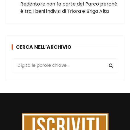
Redentore non fa parte del Parco perché
è tra i beni indivisi di Triora e Briga Alta
CERCA NELL’ARCHIVIO
C
e
r
c
a
: