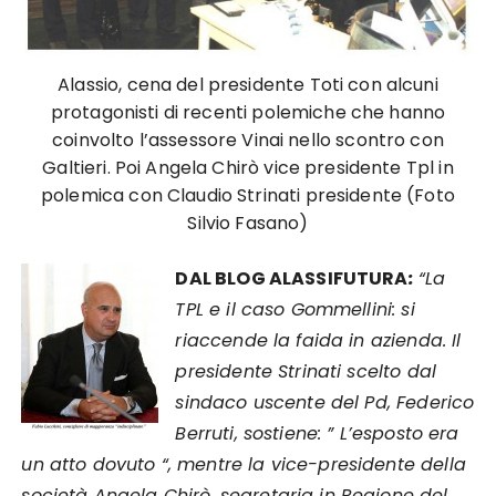
Alassio, cena del presidente Toti con alcuni
protagonisti di recenti polemiche che hanno
coinvolto l’assessore Vinai nello scontro con
Galtieri. Poi Angela Chirò vice presidente Tpl in
polemica con Claudio Strinati presidente (Foto
Silvio Fasano)
DAL BLOG ALASSIFUTURA
:
“La
TPL e il caso Gommellini: si
riaccende la faida in azienda. Il
presidente Strinati scelto dal
sindaco uscente del Pd, Federico
Berruti, sostiene: ” L’esposto era
un atto dovuto “, mentre la vice-presidente della
società Angela Chirò, segretaria in Regione del