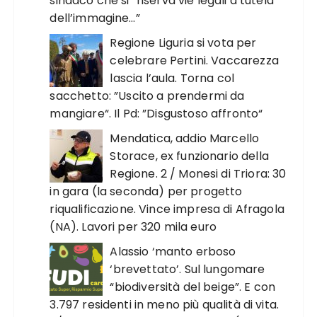
sindaco che si “riserva vie legali a tutela
dell’immagine…”
Regione Liguria si vota per
celebrare Pertini. Vaccarezza
lascia l’aula. Torna col
sacchetto: ”Uscito a prendermi da
mangiare“. Il Pd: ”Disgustoso affronto“
Mendatica, addio Marcello
Storace, ex funzionario della
Regione. 2 / Monesi di Triora: 30
in gara (la seconda) per progetto
riqualificazione. Vince impresa di Afragola
(NA). Lavori per 320 mila euro
Alassio ‘manto erboso
‘brevettato’. Sul lungomare
“biodiversità del beige”. E con
3.797 residenti in meno più qualità di vita.