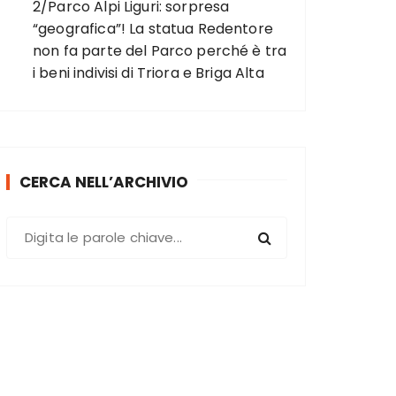
2/Parco Alpi Liguri: sorpresa
“geografica”! La statua Redentore
non fa parte del Parco perché è tra
i beni indivisi di Triora e Briga Alta
CERCA NELL’ARCHIVIO
C
e
r
c
a
: