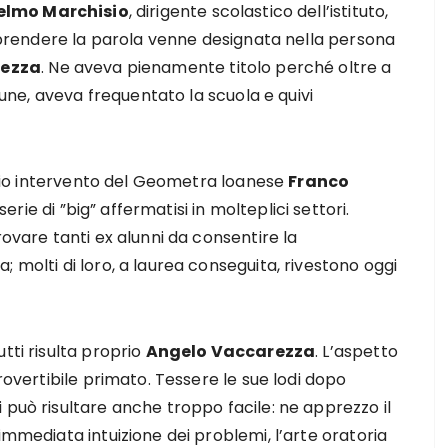
elmo Marchisio
, dirigente scolastico dell’istituto,
 a prendere la parola venne designata nella persona
rezza
. Ne aveva pienamente titolo perché oltre a
e, aveva frequentato la scuola e quivi
pizio intervento del Geometra loanese
Franco
ie di ”big” affermatisi in molteplici settori.
rovare tanti ex alunni da consentire la
 molti di loro, a laurea conseguita, rivestono oggi
tti risulta proprio
Angelo Vaccarezza
. L’aspetto
trovertibile primato. Tessere le sue lodi dopo
 può risultare anche troppo facile: ne apprezzo il
immediata intuizione dei problemi, l’arte oratoria