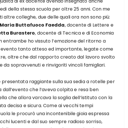
qualità di ex docente avendo insegnato anche
sedi della stessa scuola per oltre 25 anni. Con me
 altre colleghe, due delle quali ora non sono più:
Maria Buttafuoco Faedda
, docente di Lettere e
etta Burastero
, docente di Tecnica e di Economia
n entrambe ho vissuto l’emozione del ritorno a
 evento tanto atteso ed importante, legate come
re, oltre che dal rapporto creato dal lavoro svolto
 da sopravvenuti e rinvigoriti vincoli famigliari.
è presentata raggiante sulla sua sedia a rotelle per
ta dall’evento che l’aveva colpita e resa ben
lla che allora varcava la soglia dell’istituto con la
ata decisa e sicura. Come ai vecchi tempi
cuola le procurò una incontenibile gioia espressa
cchi lucenti e dal suo sempre radioso sorriso,