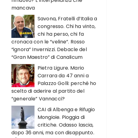
rimuovo? L’interpellanza che
mancava
Savona, Fratelli d’Italia a
congresso. Chi ha vinto,
chi ha perso, chi fa
cronaca con le “veline”. Rosso
“ignora” Invernizzi. Debacle del
“Gran Maestro” di Canalicum
Pietra Ligure. Mario
Carrara da 47 anni a
Palazzo Golli: perché ho
scelto di aderire al partito del
“generale” Vannacci?
CAI di Albenga e Rifugio
Mongioie. Pioggia di
critiche. Odasso lascia,
dopo 36 anni, ma con disappunto.