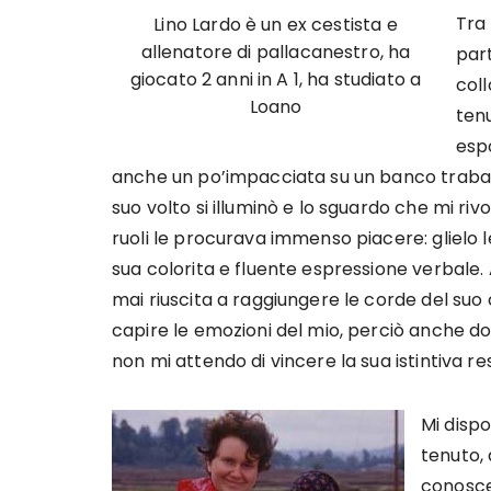
Tra 
Lino Lardo è un ex cestista e
allenatore di pallacanestro, ha
par
giocato 2 anni in A 1, ha studiato a
coll
Loano
tenu
espo
anche un po’impacciata su un banco traballa
suo volto si illuminò e lo sguardo che mi riv
ruoli le procurava immenso piacere: glielo le
sua colorita e fluente espressione verbale
mai riuscita a raggiungere le corde del suo cu
capire le emozioni del mio, perciò anche d
non mi attendo di vincere la sua istintiva re
Mi disp
tenuto,
conosce