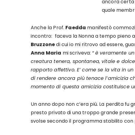
ancora certa 
quale membro 
Anche la Prof.
Faedda
manifestò commozion
incontro: faceva la Nonna a tempo pieno 
Bruzzone
di cui io mi ritrovo ad essere, gu
Anna Maria
mi scriveva: “
è veramente un g
creatura tenera, spontanea, vitale e dolc
rapporto affettivo. E’ come se la vita in u
di rendere ancora più tenace l’amicizia che
momento di questa amicizia costituisce un
Un anno dopo non c’era più. La perdita fu 
presto privato di una troppo grande presenza
svolse secondo il programma stabilito con pr