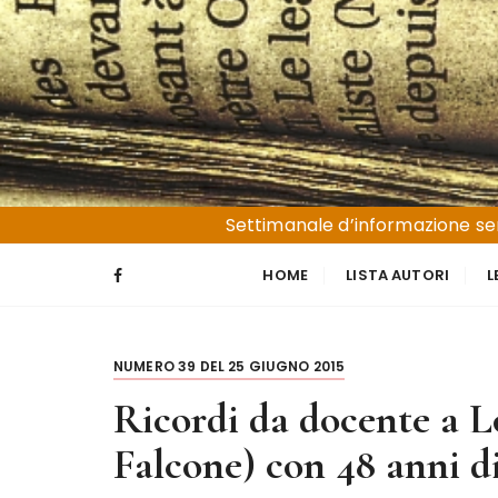
S
a
l
t
a
a
l
Liguria e Basso Piemonte
Trucioli
c
Settimanale d’informazione sen
o
n
HOME
LISTA AUTORI
L
t
e
n
NUMERO 39 DEL 25 GIUGNO 2015
u
t
Ricordi da docente a Lo
o
Falcone) con 48 anni di