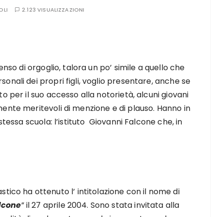
OLI
2.123 VISUALIZZAZIONI
enso di orgoglio, talora un po’ simile a quello che
nali dei propri figli, voglio presentare, anche se
o per il suo accesso alla notorietà, alcuni giovani
ente meritevoli di menzione e di plauso. Hanno in
stessa scuola: l’istituto Giovanni Falcone che, in
lastico ha ottenuto l’ intitolazione con il nome di
lcone
” il 27 aprile 2004. Sono stata invitata alla