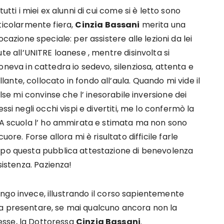
tutti i miei ex alunni di cui come si è letto sono
ticolarmente fiera,
Cinzia Bassani
merita una
ocazione speciale: per assistere alle lezioni da lei
te all’UNITRE loanese , mentre disinvolta si
neva in cattedra io sedevo, silenziosa, attenta e
nte, collocato in fondo all’aula. Quando mi vide il
olse mi convinse che l’ inesorabile inversione dei
ssi negli occhi vispi e divertiti, me lo confermò la
. A scuola l’ ho ammirata e stimata ma non sono
ore. Forse allora mi è risultato difficile farle
opo questa pubblica attestazione di benevolenza
sistenza. Pazienza!
ongo invece, illustrando il corso sapientemente
 a presentare, se mai qualcuno ancora non la
sse, la Dottoressa
Cinzia Bassani
.