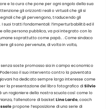
more e la cura che pone per ogni angolo della sua
enzione gli orizzonti reali o virtuali che gli si
segnali che gli pervengono, traducendo gli
I suoi tratti fondamentali: l’imperturbabilità ed il
ente alla persona pubblica, va poi integrato con la
ti umane soprattutto come papà.. . Come sindaco
tiere gli sono pervenute, di volta in volta,
o ha senza soste promosso sia in campo economico
o. Poderoso il suo intervento contro la paventata
giovani ha dedicato sempre largo interesse come
er la presentazione del libro fotografico di
Silvio
 è un ragioniere della nostra scuola così come lo
nianza, l’allenatore di basket
Lino Lardo
, coach
ssolo
propone l’esposizione di una serie di