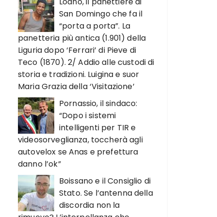
Loano, il panettiere di
San Domingo che fa il
“porta a porta”. La
panetteria più antica (1.901) della
Liguria dopo ‘Ferrari’ di Pieve di
Teco (1870). 2/ Addio alle custodi di
storia e tradizioni. Luigina e suor
Maria Grazia della ‘Visitazione’
Pornassio, il sindaco:
“Dopo i sistemi
intelligenti per TIR e
videosorveglianza, toccherà agli
autovelox se Anas e prefettura
danno l’ok”
Boissano e il Consiglio di
Stato. Se l’antenna della
discordia non la