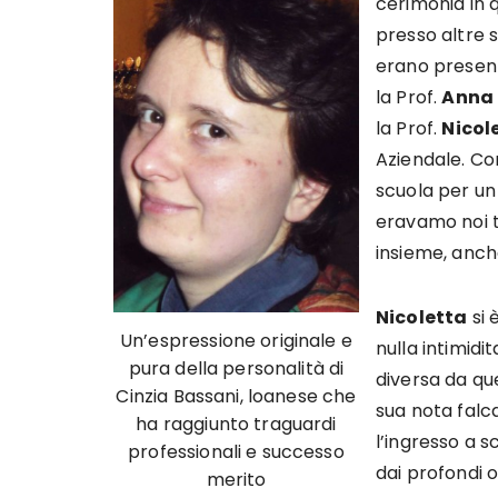
cerimonia in 
presso altre 
erano presenti
la Prof.
Anna 
la Prof.
Nicol
Aziendale. Co
scuola per un
eravamo noi t
insieme, anche
Nicoletta
si 
Un’espressione originale e
nulla intimidi
pura della personalità di
diversa da que
Cinzia Bassani, loanese che
sua nota falc
ha raggiunto traguardi
l’ingresso a s
professionali e successo
dai profondi o
merito