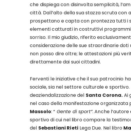
che dispiega con disinvolta semplicità, l’a
città. Dall’alto della sua stazza scruta con att
prospettano e capta con prontezza tutti i 
elementi catturati in costruttivi programmi. 
sorriso. Il mio giudizio, riferito esclusivam
considerazione delle sue straordinarie do
non posso dire oltre; le attestazioni più veri
direttamente dai suoi cittadini.
Ferventi le iniziative che il suo patrocini
sociale, sia nel settore culturale e sportiv
deaziendalizzazione del
Santa Corona.
Ai 
nel caso della manifestazione organizzata p
Massolo
: “
Gente di sport”
. Anche l’autore
sportivo di cui nel libro compare la testimo
del
Sebastiani Rieti
Lega Due. Nel libro
Ma