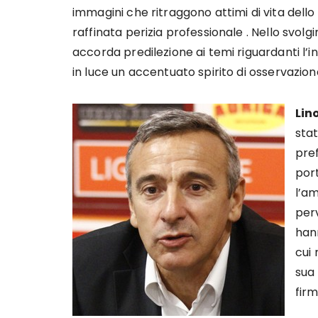
immagini che ritraggono attimi di vita dello 
raffinata perizia professionale . Nello svol
accorda predilezione ai temi riguardanti l’in
in luce un accentuato spirito di osservazion
Lin
stat
pref
port
l’am
perv
hann
cui 
sua
firm