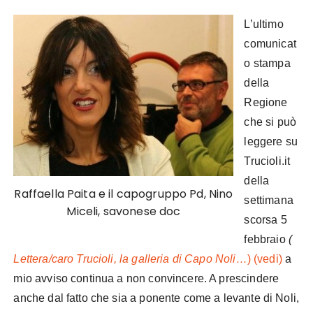
L’ultimo
comunicat
o stampa
della
Regione
che si può
leggere su
Trucioli.it
della
Raffaella Paita e il capogruppo Pd, Nino
settimana
Miceli, savonese doc
scorsa 5
febbraio
(
Lettera/caro Trucioli, la galleria di Capo Noli…
) (vedi)
a
mio avviso continua a non convincere. A prescindere
anche dal fatto che sia a ponente come a levante di Noli,