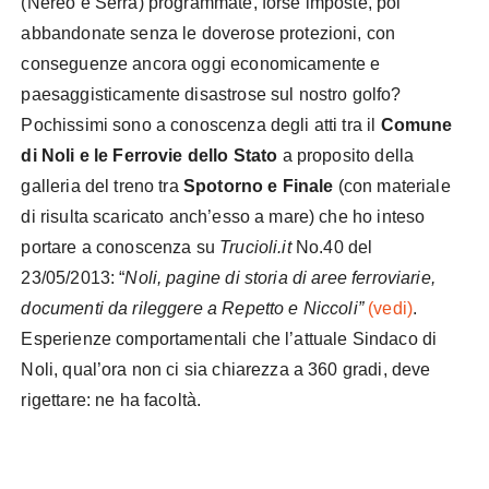
(Nereo e Serra) programmate, forse imposte, poi
abbandonate senza le doverose protezioni, con
conseguenze ancora oggi economicamente e
paesaggisticamente disastrose sul nostro golfo?
Pochissimi sono a conoscenza degli atti tra il
Comune
di Noli e le Ferrovie dello Stato
a proposito della
galleria del treno tra
Spotorno e Finale
(con materiale
di risulta scaricato anch’esso a mare) che ho inteso
portare a conoscenza su
Trucioli.it
No.40 del
23/05/2013: “
Noli, pagine di storia di aree ferroviarie,
documenti da rileggere a Repetto e Niccoli”
(vedi)
.
Esperienze comportamentali che l’attuale Sindaco di
Noli, qual’ora non ci sia chiarezza a 360 gradi, deve
rigettare: ne ha facoltà.