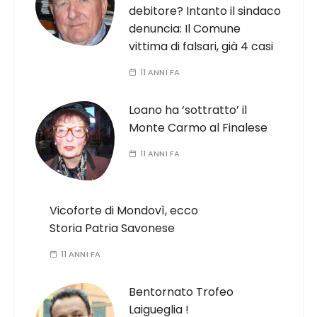
debitore? Intanto il sindaco
denuncia: Il Comune
vittima di falsari, già 4 casi
11 ANNI FA
Loano ha ‘sottratto’ il
Monte Carmo al Finalese
11 ANNI FA
Vicoforte di Mondovì, ecco
Storia Patria Savonese
11 ANNI FA
Bentornato Trofeo
Laigueglia !