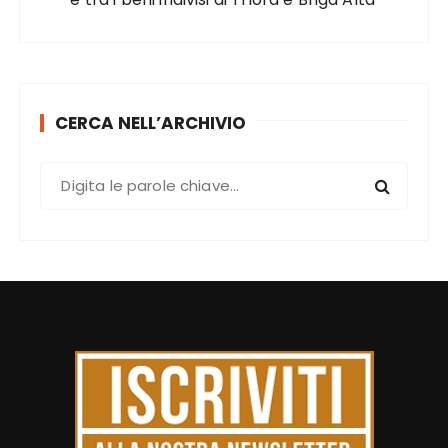
CERCA NELL’ARCHIVIO
C
e
r
c
a
: