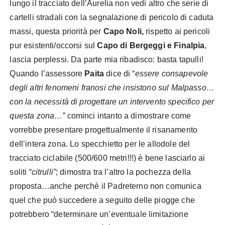
lungo il tracciato dell’Aurelia non vedi altro che serie di
cartelli stradali con la segnalazione di pericolo di caduta
massi, questa priorità per
Capo Noli,
rispetto ai pericoli
pur esistenti/occorsi sul
Capo di Bergeggi e Finalpia
,
lascia perplessi. Da parte mia ribadisco: basta tapulli!
Quando l’assessore
Paita
dice di “
essere consapevole
degli altri fenomeni franosi che insistono sul Malpasso…
con la necessità di progettare un intervento specifico per
questa zona…”
cominci intanto a dimostrare come
vorrebbe presentare progettualmente il risanamento
dell’intera zona. Lo specchietto per le allodole del
tracciato ciclabile (500/600 metri!!!) è bene lasciarlo ai
soliti “
citrulli”
; dimostra tra l’altro la pochezza della
proposta…anche perchè il Padreterno non comunica
quel che può succedere a seguito delle piogge che
potrebbero “determinare un’eventuale limitazione