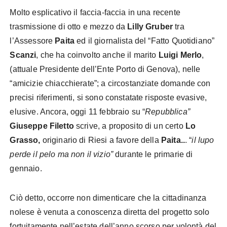
Molto esplicativo il faccia-faccia in una recente
trasmissione di otto e mezzo da
Lilly Gruber
tra
l’Assessore
Paita
ed il giornalista del “Fatto Quotidiano”
Scanzi
, che ha coinvolto anche il marito
Luigi Merlo
,
(attuale Presidente dell’Ente Porto di Genova), nelle
“amicizie chiacchierate”; a circostanziate domande con
precisi riferimenti, si sono constatate risposte evasive,
elusive. Ancora, oggi 11 febbraio su “
Repubblica”
Giuseppe Filetto
scrive, a proposito di un certo
Lo
Grasso,
originario di Riesi a favore della
Paita..
. “
il lupo
perde il pelo ma non il vizio”
durante le primarie di
gennaio.
Ciò detto, occorre non dimenticare che la cittadinanza
nolese è venuta a conoscenza diretta del progetto solo
fortuitamente nell’estate dell’anno scorso per volontà del