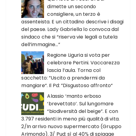
dimette un secondo
consigliere, un terzo è
assenteista. E un cittadino descrive i disagi
del paese. Lady Gabriella lo convoca dal
sindaco che si “riserva vie legali a tutela
dell’immagine…”
Regione Liguria si vota per
celebrare Pertini. Vaccarezza
lascia l’aula. Torna col
sacchetto: ”Uscito a prendermi da
mangiare“. Il Pd: ”Disgustoso affronto“
Alassio ‘manto erboso
‘brevettato’. Sul lungomare
“biodiversità del beige”. E con
3.797 residenti in meno più qualità di vita.
2/In arrivo nuovo supermercato (Gruppo
Arimondo). 3/ Pud: sì al 40% di spiagge