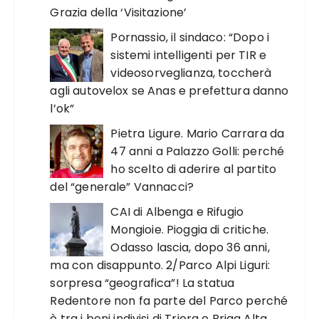
Grazia della ‘Visitazione’
Pornassio, il sindaco: “Dopo i
sistemi intelligenti per TIR e
videosorveglianza, toccherà
agli autovelox se Anas e prefettura danno
l’ok”
Pietra Ligure. Mario Carrara da
47 anni a Palazzo Golli: perché
ho scelto di aderire al partito
del “generale” Vannacci?
CAI di Albenga e Rifugio
Mongioie. Pioggia di critiche.
Odasso lascia, dopo 36 anni,
ma con disappunto. 2/Parco Alpi Liguri:
sorpresa “geografica”! La statua
Redentore non fa parte del Parco perché
è tra i beni indivisi di Triora e Briga Alta