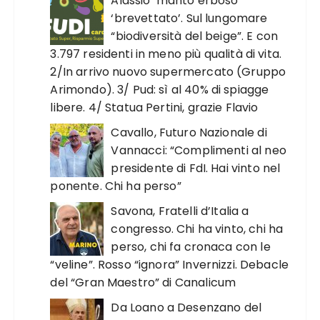
Alassio ‘manto erboso
‘brevettato’. Sul lungomare
“biodiversità del beige”. E con
3.797 residenti in meno più qualità di vita.
2/In arrivo nuovo supermercato (Gruppo
Arimondo). 3/ Pud: sì al 40% di spiagge
libere. 4/ Statua Pertini, grazie Flavio
Cavallo, Futuro Nazionale di
Vannacci: “Complimenti al neo
presidente di FdI. Hai vinto nel
ponente. Chi ha perso”
Savona, Fratelli d’Italia a
congresso. Chi ha vinto, chi ha
perso, chi fa cronaca con le
“veline”. Rosso “ignora” Invernizzi. Debacle
del “Gran Maestro” di Canalicum
Da Loano a Desenzano del