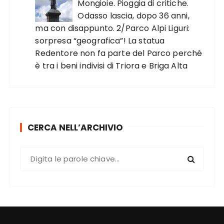
Mongioie. Pioggia di critiche.
Odasso lascia, dopo 36 anni,
ma con disappunto. 2/Parco Alpi Liguri:
sorpresa “geografica”! La statua
Redentore non fa parte del Parco perché
è tra i beni indivisi di Triora e Briga Alta
CERCA NELL’ARCHIVIO
C
e
r
c
a
: