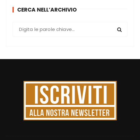
CERCA NELL’ARCHIVIO
C
e
r
c
a
: