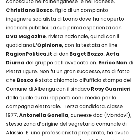
conosciuto nell’albenganese e nel loanese,
Christiano Bosco
, figlio di un compianto
ingegnere socialista di Loano dove ha ricoperto
incarichi pubblici. La sua prima esperienza con
DVD Magazine
, rivista nazionale, quindi con il
quotidiano
L’Opinione,
con la testata on line
RagionPolitica.it
di don
Baget Bozzo, Acta
Diurna
del gruppo dell’avvocato on.
Enrico Nan
di
Pietra Ligure. Non fu un gran successo, sta di fatto
che
Bosco
è stato chiamato all’ufficio stampa del
Comune di Albenga con il sindaco
Rosy Guarnieri
della quale cura i rapporti con i media per la
campagna elettorale. Terza candidata, classe
1977,
Antonella Gonella
, cuneese doc (Mondovì),
stessa zona d’origine del segretario comunale di
Alassio. E’ una professionista preparata, ha avuto