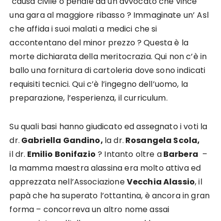
causa civile o penale ad un avvocato che vince
una gara al maggiore ribasso ? Immaginate un’ Asl
che affida i suoi malati a medici che si
accontentano del minor prezzo ? Questa è la
morte dichiarata della meritocrazia. Qui non c’è in
ballo una fornitura di cartoleria dove sono indicati
requisiti tecnici. Qui c’è l’ingegno dell’uomo, la
preparazione, l’esperienza, il curriculum.
Su quali basi hanno giudicato ed assegnato i voti la
dr.
Gabriella Gandino,
la dr.
Rosangela Scola,
il dr.
Emilio Bonifazio
? Intanto oltre a
Barbera
–
la mamma maestra alassina era molto attiva ed
apprezzata nell’Associazione
Vecchia Alassio
, il
papà che ha superato l’ottantina, è ancora in gran
forma – concorreva un altro nome assai