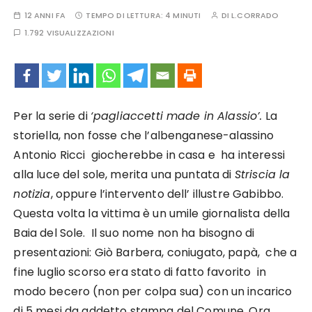
12 ANNI FA
TEMPO DI LETTURA:
4 MINUTI
DI
L.CORRADO
1.792 VISUALIZZAZIONI
Per la serie di
‘pagliaccetti made in Alassio’.
La
storiella, non fosse che l’albenganese-alassino
Antonio Ricci giocherebbe in casa e ha interessi
alla luce del sole, merita una puntata di
Striscia la
notizia
, oppure l’intervento dell’ illustre Gabibbo.
Questa volta la vittima è un umile giornalista della
Baia del Sole. Il suo nome non ha bisogno di
presentazioni: Giò Barbera, coniugato, papà, che a
fine luglio scorso era stato di fatto favorito in
modo becero (non per colpa sua) con un incarico
di 5 mesi da addetto stampa del Comune. Ora