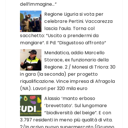
dell’immagine…”
Regione Liguria si vota per
celebrare Pertini. Vaccarezza
lascia l’aula. Torna col
sacchetto: ”Uscito a prendermi da
mangiare“. Il Pd: ”Disgustoso affronto“
Mendatica, addio Marcello
Storace, ex funzionario della
Regione. 2 / Monesi di Triora: 30
in gara (la seconda) per progetto
riqualificazione. Vince impresa di Afragola
(NA). Lavori per 320 mila euro
Alassio ‘manto erboso
‘brevettato’. Sul lungomare
“biodiversità del beige”. E con
3.797 residenti in meno più qualità di vita.
2/In arrivo nuovo supermercato (Gruppo