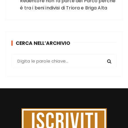
Redentore non fa parte del Parco perché
è tra i beni indivisi di Triora e Briga Alta
CERCA NELL’ARCHIVIO
C
e
r
c
a
: