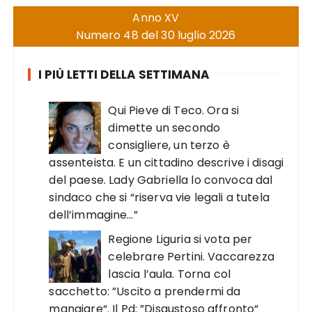
Anno XV
Numero 48 del 30 luglio 2026
I PIÙ LETTI DELLA SETTIMANA
Qui Pieve di Teco. Ora si
dimette un secondo
consigliere, un terzo è
assenteista. E un cittadino descrive i disagi
del paese. Lady Gabriella lo convoca dal
sindaco che si “riserva vie legali a tutela
dell’immagine…”
Regione Liguria si vota per
celebrare Pertini. Vaccarezza
lascia l’aula. Torna col
sacchetto: ”Uscito a prendermi da
mangiare“. Il Pd: ”Disgustoso affronto“