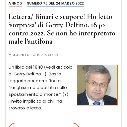
ANNO X
NUMERO 78 DEL 24 MARZO 2022
Lettera/ Binari e stupore! Ho letto
‘sorpresa’ di Gerry Delfino. 1840
contro 2022. Se non ho interpretato
male l’antifona
4 ANNI FA
DI
F. MAFFEO
Un libro del 1840 (vedi articolo
di Gerry Delfino….). Basta
leggerlo per porre fine al
“lunghissimo dibattito sullo
spostamento a monte.” (?),
l’invito implicito di chi l’ha
trovato e letto.