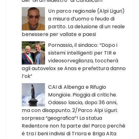
del “Gran Maestro” di Canalicum
Un parco regionale (Alpi Liguri)
a misura d’uomo o feudo di
partito. La delusione di un reale
benessere per vallate e paesi
Pornassio, il sindaco: “Dopo i
sistemi intelligenti per TIR e
videosorveglianza, toccherà
agli autovelox se Anas e prefettura danno
l’ok”
CAI di Albenga e Rifugio
Mongioie. Pioggia di critiche.
Odasso lascia, dopo 36 anni,
ma con disappunto. 2/Parco Alpi Liguri:
sorpresa “geografica”! La statua
Redentore non fa parte del Parco perché
è tra i beni indivisi di Triora e Briga Alta