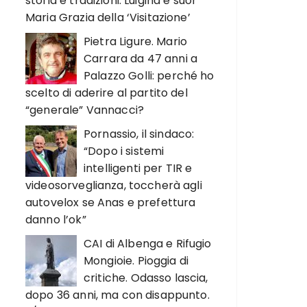
storia e tradizioni. Luigina e suor
Maria Grazia della ‘Visitazione’
Pietra Ligure. Mario
Carrara da 47 anni a
Palazzo Golli: perché ho
scelto di aderire al partito del
“generale” Vannacci?
Pornassio, il sindaco:
“Dopo i sistemi
intelligenti per TIR e
videosorveglianza, toccherà agli
autovelox se Anas e prefettura
danno l’ok”
CAI di Albenga e Rifugio
Mongioie. Pioggia di
critiche. Odasso lascia,
dopo 36 anni, ma con disappunto.