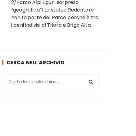
2/Parco Alpi Liguri: sorpresa
“geografica”! La statua Redentore
non fa parte del Parco perché è tra
i beni indivisi di Triora e Briga Alta
CERCA NELL’ARCHIVIO
C
e
r
c
a
: