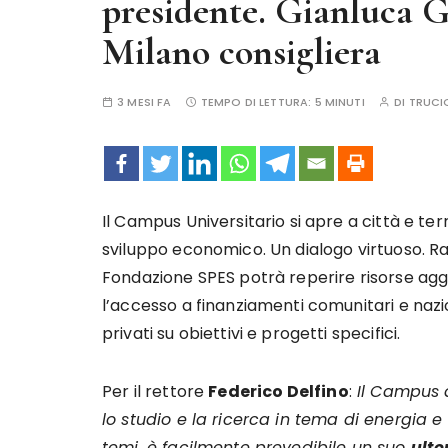
presidente. Gianluca G
Milano consigliera
3 MESI FA
TEMPO DI LETTURA:
5 MINUTI
DI
TRUCI
Il Campus Universitario si apre a città e te
sviluppo economico. Un dialogo virtuoso. Ra
Fondazione SPES potrà reperire risorse aggiu
l’accesso a finanziamenti comunitari e nazio
privati su obiettivi e progetti specifici.
Per il rettore
Federico Delfino
:
Il Campus d
lo studio e la ricerca in tema di energia e 
temi, è facilmente prevedibile un suo
ulte