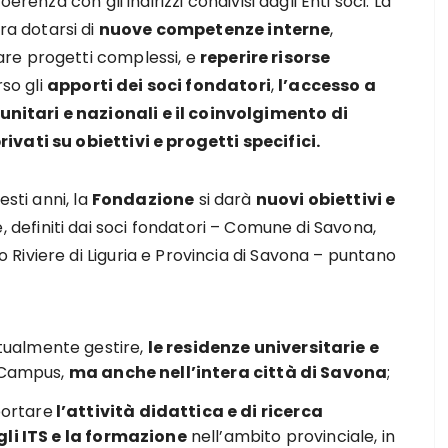
 coerenza con gli indirizzi condivisi dagli Enti soci. La
ra dotarsi di
nuove competenze interne
,
are progetti complessi, e
reperire risorse
so gli
apporti dei soci fondatori
,
l’accesso a
itari e nazionali e il coinvolgimento di
rivati su obiettivi e progetti specifici.
esti anni, la
Fondazione
si darà
nuovi obiettivi e
, definiti dai soci fondatori – Comune di Savona,
Riviere di Liguria e Provincia di Savona – puntano
ualmente gestire,
le residenze universitarie e
l Campus,
ma anche nell’intera città di Savona
;
ortare
l’attività didattica e di ricerca
gli ITS e la formazione
nell’ambito provinciale, in