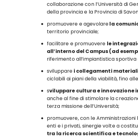
collaborazione con l’Università di Gen
della provincia e la Provincia di Savon
promuovere e agevolare
la comunic
territorio provinciale;
facilitare e promuovere
le integrazi
all’interno del Campus (ad esempio
riferimento all’impiantistica sportiv
sviluppare
i collegamenti materiali
ciclabili ai piani della viabilità, fino a
s
viluppare cultura e innovazione i
anche al fine di stimolare la creazion
terza missione dell’Università;
promuovere, con le Amministrazioni loca
enti e i privati, sinergie volte a costi
tra la ricerca scientifica e tecnol