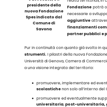
realtà territoriali, in
presidente della
Fondazione
potrà o
nuova Fondazione
necessarie a svilupp
Spes indicato dal
aggiuntive
attraver
Comune di
finanziamenti comun
Savona
partner pubblici e p
Pur in continuità con quanto già svolto in qu
strumenti.
I pilastri della nuova Fondazione
Università di Genova, Camera di Commercio 
a una visione integrata del territorio:
promuovere, implementare ed event
scolastiche
non solo all’interno de
promuovere ed eventualmente supp
universitaria
,
post-universitaria, 