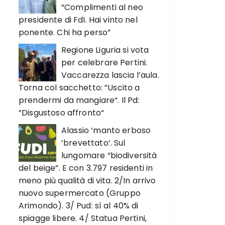
“Complimenti al neo
presidente di FdI. Hai vinto nel
ponente. Chi ha perso”
Regione Liguria si vota
per celebrare Pertini.
Vaccarezza lascia l’aula.
Torna col sacchetto: ”Uscito a
prendermi da mangiare“. Il Pd:
”Disgustoso affronto“
Alassio ‘manto erboso
‘brevettato’. Sul
lungomare “biodiversità
del beige”. E con 3.797 residenti in
meno più qualità di vita. 2/In arrivo
nuovo supermercato (Gruppo
Arimondo). 3/ Pud: sì al 40% di
spiagge libere. 4/ Statua Pertini,