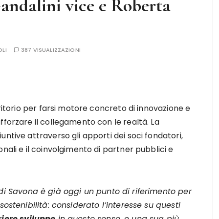
andalini vice e Roberta
OLI
387 VISUALIZZAZIONI
rritorio per farsi motore concreto di innovazione e
fforzare il collegamento con le realtà. La
ntive attraverso gli apporti dei soci fondatori,
nali e il coinvolgimento di partner pubblici e
i Savona è già oggi un punto di riferimento per
sostenibilità: considerato l’interesse su questi
riore sviluppo
in questo senso, e una sua più