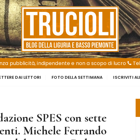
za pubblicità, indipendente e non a scopo di lucro
Tel
ETTERE DAI LETTORI
FOTO DELLA SETTIMANA
ISCRIVITI A
dazione SPES con sette
menti. Michele Ferrando