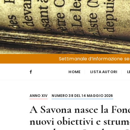
S
a
l
t
a
a
l
Liguria e Basso Piemonte
Trucioli
c
Settimanale d’informazione sen
o
n
HOME
LISTA AUTORI
L
t
e
n
ANNO XIV
NUMERO 38 DEL 14 MAGGIO 2026
u
t
A Savona nasce la Fon
o
nuovi obiettivi e stru