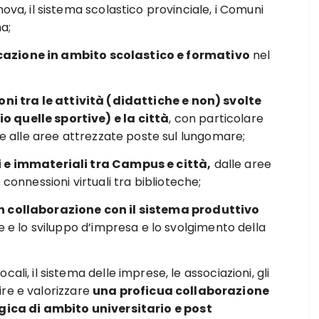
ova, il sistema scolastico provinciale, i Comuni
a;
azione in ambito scolastico e formativo
nel
oni tra le attività (didattiche e non) svolte
 quelle sportive) e la città
, con particolare
a e alle aree attrezzate poste sul lungomare;
 e immateriali tra Campus e città,
dalle aree
lle connessioni virtuali tra biblioteche;
n collaborazione con il sistema produttivo
e e lo sviluppo d’impresa e lo svolgimento della
li, il sistema delle imprese, le associazioni, gli
tuire e valorizzare
una proficua collaborazione
ogica di ambito universitario e post