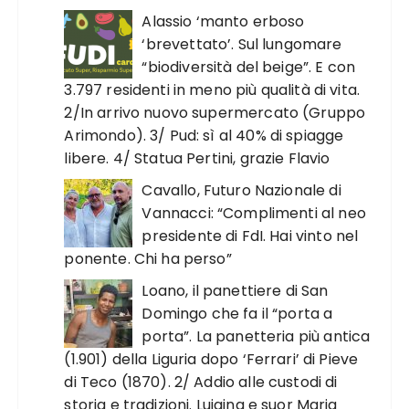
Alassio ‘manto erboso
‘brevettato’. Sul lungomare
“biodiversità del beige”. E con
3.797 residenti in meno più qualità di vita.
2/In arrivo nuovo supermercato (Gruppo
Arimondo). 3/ Pud: sì al 40% di spiagge
libere. 4/ Statua Pertini, grazie Flavio
Cavallo, Futuro Nazionale di
Vannacci: “Complimenti al neo
presidente di FdI. Hai vinto nel
ponente. Chi ha perso”
Loano, il panettiere di San
Domingo che fa il “porta a
porta”. La panetteria più antica
(1.901) della Liguria dopo ‘Ferrari’ di Pieve
di Teco (1870). 2/ Addio alle custodi di
storia e tradizioni. Luigina e suor Maria