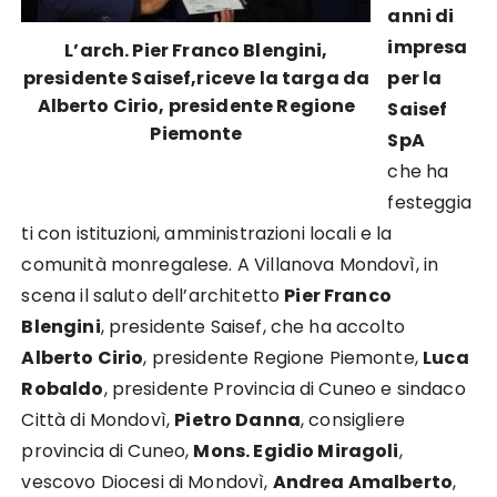
anni di
impresa
L’arch. Pier Franco Blengini,
presidente Saisef,riceve la targa da
per la
Alberto Cirio, presidente Regione
Saisef
Piemonte
SpA
che
ha
festeggia
ti con istituzioni, amministrazioni locali e la
comunità monregalese. A Villanova Mondovì, in
scena il saluto dell’architetto
Pier Franco
Blengini
, presidente Saisef, che ha accolto
Alberto Cirio
, presidente Regione Piemonte,
Luca
Robaldo
, presidente Provincia di Cuneo e sindaco
Città di Mondovì
,
Pietro Danna
, consigliere
provincia di Cuneo,
Mons. Egidio Miragoli
,
vescovo Diocesi di Mondovì,
Andrea Amalberto
,