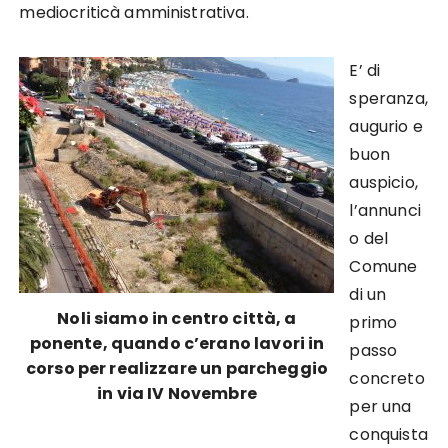
mediocriticà amministrativa.
E’ di
speranza,
augurio e
buon
auspicio,
l’annunci
o del
Comune
di un
Noli siamo in centro città, a
primo
ponente, quando c’erano lavori in
passo
corso per realizzare un parcheggio
concreto
in via IV Novembre
per una
conquista