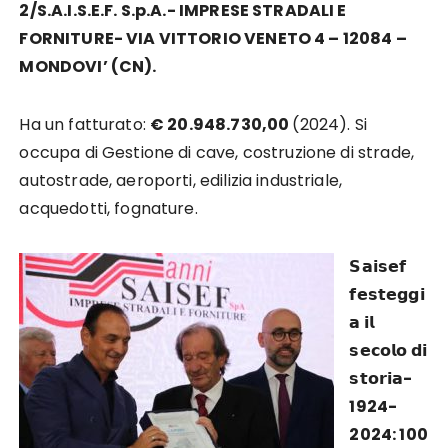
2/S.A.I.S.E.F. S.p.A.-
IMPRESE STRADALI E
FORNITURE-
VIA VITTORIO VENETO 4 – 12084 –
MONDOVI’ (CN).
Ha un fatturato:
€ 20.948.730,00
(2024). Si
occupa di Gestione di cave, costruzione di strade,
autostrade, aeroporti, edilizia industriale,
acquedotti, fognature.
𝗦𝗮𝗶𝘀𝗲𝗳
𝗳𝗲𝘀𝘁𝗲𝗴𝗴𝗶
𝗮 𝗶𝗹
𝘀𝗲𝗰𝗼𝗹𝗼 𝗱𝗶
𝘀𝘁𝗼𝗿𝗶𝗮-
1924-
2024: 100