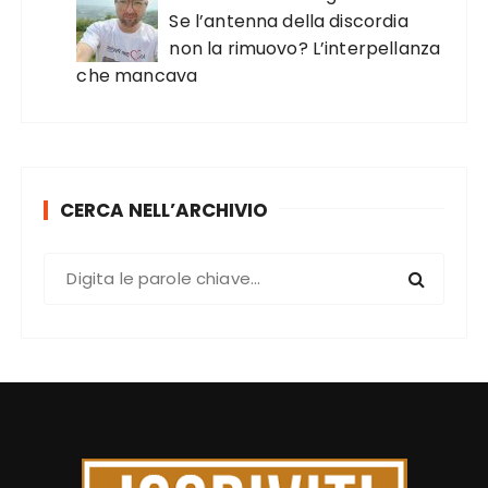
Se l’antenna della discordia
non la rimuovo? L’interpellanza
che mancava
CERCA NELL’ARCHIVIO
C
e
r
c
a
: