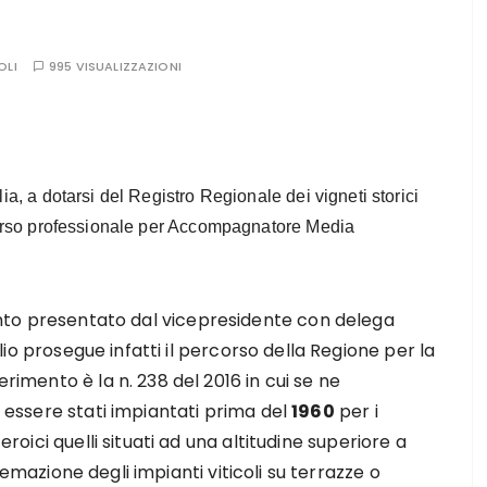
OLI
995 VISUALIZZAZIONI
lia, a dotarsi del Registro Regionale dei vigneti storici
l corso professionale per Accompagnatore Media
presentato dal vicepresidente con delega
lio prosegue infatti il percorso della Regione per la
erimento è la n. 238 del 2016 in cui se ne
: essere stati impiantati prima del
1960
per i
eroici quelli situati ad una altitudine superiore a
emazione degli impianti viticoli su terrazze o