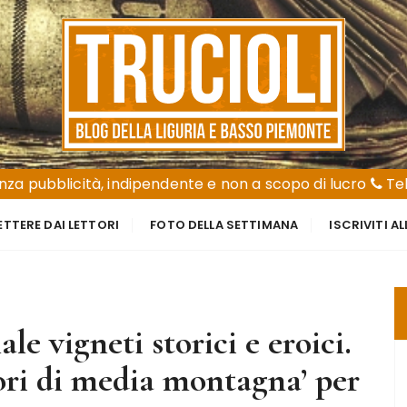
za pubblicità, indipendente e non a scopo di lucro
Tel
ETTERE DAI LETTORI
FOTO DELLA SETTIMANA
ISCRIVITI A
le vigneti storici e eroici.
ri di media montagna’ per