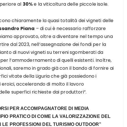
periore al
30%
e la viticoltura delle piccole isole.
ono chiaramente la quasi totalità dei vigneti delle
ssandro Piana
– di cui è necessario rafforzare
bbiamo approvato, oltre a diventare nel tempo una
tire dal 2023, nell’assegnazione dei fondi per la
mpianto di nuovi vigneti su terreni sgomberati da
 per l’ammodernamento di quelli esistenti. Inoltre,
ionali, saremo in grado già con il bando di fornire ai
ici vitate della Liguria che già possiedono i
i eroici, accelerando di molto il lavoro
elle superfici richieste dai produttori”.
CORSI PER ACCOMPAGNATORE DI MEDIA
IO PRATICO DI COME LA VALORIZZAZIONE DEL
 LE PROFESSIONI DEL TURISMO OUTDOOR”