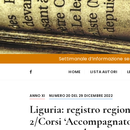
S
a
l
t
a
a
l
Liguria e Basso Piemonte
Trucioli
c
Settimanale d’informazione sen
o
n
HOME
LISTA AUTORI
L
t
e
n
ANNO XI
NUMERO 20 DEL 29 DICEMBRE 2022
u
t
Liguria: registro regiona
o
2/Corsi ‘Accompagnato