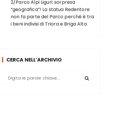
2/Parco Alpi Liguri: sorpresa
“geografica”! La statua Redentore
non fa parte del Parco perché è tra
i beni indivisi di Triora e Briga Alta
CERCA NELL’ARCHIVIO
C
e
r
c
a
: