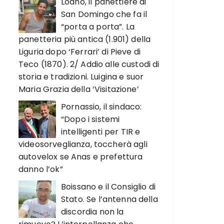
Loano, il panettiere di
San Domingo che fa il
“porta a porta”. La
panetteria più antica (1.901) della
Liguria dopo ‘Ferrari’ di Pieve di
Teco (1870). 2/ Addio alle custodi di
storia e tradizioni. Luigina e suor
Maria Grazia della ‘Visitazione’
Pornassio, il sindaco:
“Dopo i sistemi
intelligenti per TIR e
videosorveglianza, toccherà agli
autovelox se Anas e prefettura
danno l’ok”
Boissano e il Consiglio di
Stato. Se l’antenna della
discordia non la