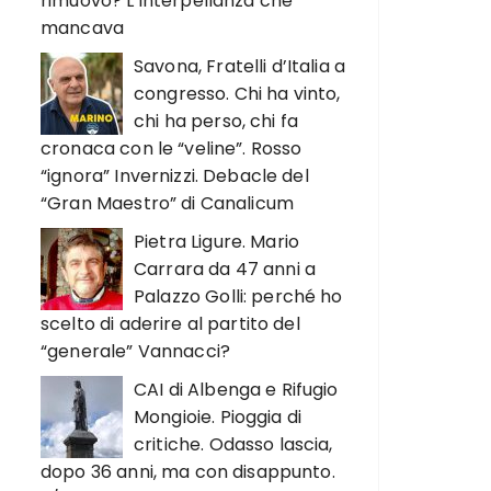
rimuovo? L’interpellanza che
mancava
Savona, Fratelli d’Italia a
congresso. Chi ha vinto,
chi ha perso, chi fa
cronaca con le “veline”. Rosso
“ignora” Invernizzi. Debacle del
“Gran Maestro” di Canalicum
Pietra Ligure. Mario
Carrara da 47 anni a
Palazzo Golli: perché ho
scelto di aderire al partito del
“generale” Vannacci?
CAI di Albenga e Rifugio
Mongioie. Pioggia di
critiche. Odasso lascia,
dopo 36 anni, ma con disappunto.