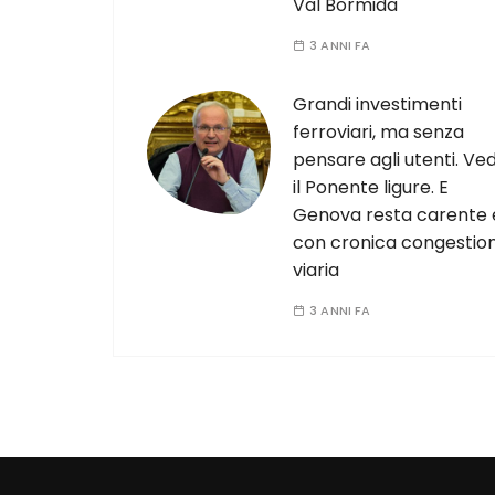
Val Bormida
3 ANNI FA
Grandi investimenti
ferroviari, ma senza
pensare agli utenti. Ved
il Ponente ligure. E
Genova resta carente 
con cronica congestio
viaria
3 ANNI FA