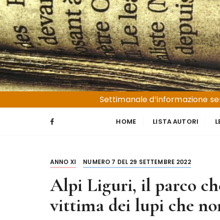
S
a
l
t
a
a
l
Liguria e Basso Piemonte
Trucioli
c
Settimanale d’informazione sen
o
n
HOME
LISTA AUTORI
L
t
e
n
ANNO XI
NUMERO 7 DEL 29 SETTEMBRE 2022
u
t
Alpi Liguri, il parco che
o
vittima dei lupi che no