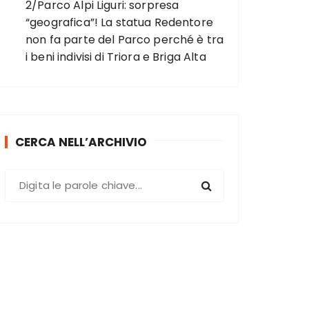
2/Parco Alpi Liguri: sorpresa
“geografica”! La statua Redentore
non fa parte del Parco perché è tra
i beni indivisi di Triora e Briga Alta
CERCA NELL’ARCHIVIO
C
e
r
c
a
: