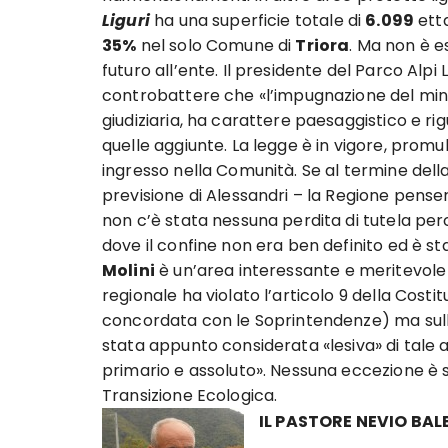
Liguri
ha una superficie totale di
6.099
etta
35%
nel solo Comune di
Triora
. Ma non è e
futuro all’ente. Il presidente del Parco Alpi 
controbattere che «l’impugnazione del minis
giudiziaria, ha carattere paesaggistico e r
quelle aggiunte. La legge è in vigore, promu
ingresso nella Comunità. Se al termine dell
previsione di Alessandri – la Regione pens
non c’è stata nessuna perdita di tutela perc
dove il confine non era ben definito ed è sta
Molini
è un’area interessante e meritevole d
regionale ha violato l’articolo 9 della Cost
concordata con le Soprintendenze) ma sulla r
stata appunto considerata «lesiva» di tale a
primario e assoluto». Nessuna eccezione è s
Transizione Ecologica.
IL PASTORE NEVIO BALB