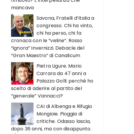
rimuovo? L’interpellanza che
mancava
Savona, Fratelli d’Italia a
congresso. Chi ha vinto,
chi ha perso, chi fa
cronaca con le “veline”. Rosso
“ignora” Invernizzi. Debacle del
“Gran Maestro” di Canalicum
Pietra Ligure. Mario
Carrara da 47 anni a
Palazzo Golli: perché ho
scelto di aderire al partito del
“generale” Vannacci?
CAI di Albenga e Rifugio
Mongioie. Pioggia di
critiche. Odasso lascia,
dopo 36 anni, ma con disappunto.