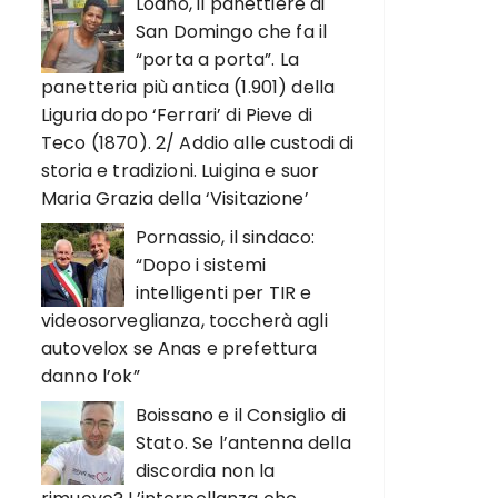
Loano, il panettiere di
San Domingo che fa il
“porta a porta”. La
panetteria più antica (1.901) della
Liguria dopo ‘Ferrari’ di Pieve di
Teco (1870). 2/ Addio alle custodi di
storia e tradizioni. Luigina e suor
Maria Grazia della ‘Visitazione’
Pornassio, il sindaco:
“Dopo i sistemi
intelligenti per TIR e
videosorveglianza, toccherà agli
autovelox se Anas e prefettura
danno l’ok”
Boissano e il Consiglio di
Stato. Se l’antenna della
discordia non la