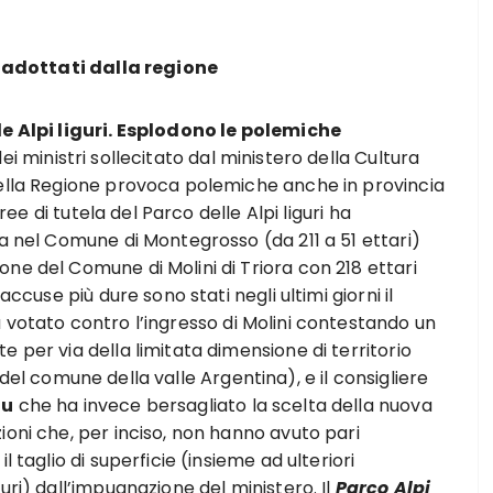
ri adottati dalla regione
le Alpi liguri. Esplodono le polemiche
dei ministri sollecitato dal ministero della Cultura
della Regione provoca polemiche anche in provincia
aree di tutela del Parco delle Alpi liguri ha
ta nel Comune di Montegrosso (da 211 a 51 ettari)
ne del Comune di Molini di Triora con 218 ettari
accuse più dure sono stati negli ultimi giorni il
 votato contro l’ingresso di Molini contestando un
 per via della limitata dimensione di territorio
 del comune della valle Argentina), e il consigliere
iu
che ha invece bersagliato la scelta della nuova
ioni che, per inciso, non hanno avuto pari
 taglio di superficie (insieme ad ulteriori
uri) dall’impugnazione del ministero. Il
Parco Alpi