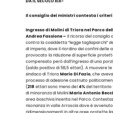
DA IL SECOLO XIX-
Il consiglio dei ministri contesta i crite
Ingresso di Molini di Triora nel Parco del
Andrea Fassione –
Il ricorso del consiglio 
contro la cosiddetta “legge tagliaparchi” 
di Imperia, dove il riordino dei confini delle 
provocato la riduzione di superficie protet
compensato però dall’ingresso di una porzio
(saldo positivo di 58,5 ettari). A muovere le 
sindaco di Triora
Mario Di Fazio
, che aveva
processo di adesione costruito politicamente
(
218
ettari sono meno del
4%
del territorio
di minoranza di Molini
Mario Antonio Becc
area boschiva inserita nel Parco. Contestaz
risonanza in valle Arroscia dove è avvenuto il
ridimensionamenti in altre aree protette lig