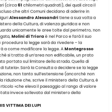
ri (circa
61
chilometri quadrati), dei quali circa il
scluso che altri Comuni decidano di aderire in
Liguri
Alessandro Alessandri
tiene a sua volta a
tero della Cultura, di valenza giuridica e non
iguarda unicamente le aree tolte dal perimetro, non
lgata,
Molini di Triora
è nel Parco e farà il suo
a procedura la legge sarà da rivedere – la
erà a come modificare la legge. A
Montegrosso
hé si tratta di un’area non edificabile, un prato
to portato sul limitare della strada. Quella di
i tutela». Sarà la Consulta a decidere se la legge
ituzione, non tanto sull’estensione (ancorché non
iduzione che, scrive il ministero della Cultura, è
rticolo «che eleva il paesaggio al rango di valore
tata invece sollevata dal ministero della
IS VITTIMA DEI LUPI