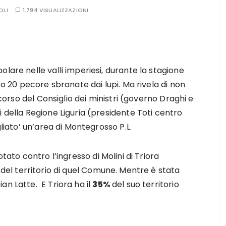
OLI
1.794 VISUALIZZAZIONI
lare nelle valli imperiesi, durante la stagione
so 20 pecore sbranate dai lupi. Ma rivela di non
icorso del Consiglio dei ministri (governo Draghi e
 della Regione Liguria (presidente Toti centro
gliato’ un’area di Montegrosso P.L.
otato contro l’ingresso di Molini di Triora
del territorio di quel Comune. Mentre è stata
an Latte. E Triora ha il
35%
del suo territorio