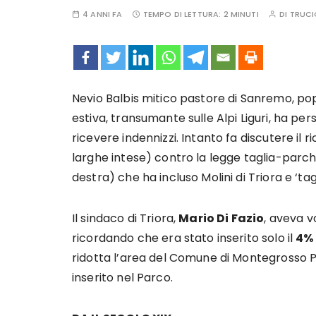
4 ANNI FA
TEMPO DI LETTURA:
2 MINUTI
DI
TRUCI
Nevio Balbis mitico pastore di Sanremo, popo
estiva, transumante sulle Alpi Liguri, ha per
ricevere indennizzi. Intanto fa discutere il r
larghe intese) contro la legge taglia-parchi
destra) che ha incluso Molini di Triora e ‘ta
Il sindaco di Triora,
Mario Di Fazio
, aveva v
ricordando che era stato inserito solo il
4%
ridotta l’area del Comune di Montegrosso Pi
inserito nel Parco.