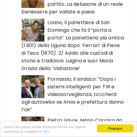
partito. La delusione di un reale
benessere per vallate e paesi
Loano, il panettiere di San
Domingo che fa il “porta a
porta”. La panetteria più antica
(1.901) della Liguria dopo ‘Ferrari’ di Pieve
di Teco (1870). 2/ Addio alle custodi di
storia e tradizioni. Luigina e suor Maria
Grazia della ‘Visitazione’
Pornassio, il sindaco: “Dopo i
sistemi intelligenti per TIR e
videosorveglianza, toccherà
agli autovelox se Anas e prefettura danno
l’ok”
Pietra Ligure. Mario Carrara da
47 anni a Palazzo Golli: perché
Questo sito utilizza cookie tecnici per fornire una migliore
Proseguo
esperienza di navigazione.
Info.
ho scelto di aderire al partito