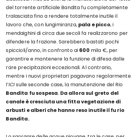
del torrente artificiale Bandita fu completamente
tralasciata fino a rendere totalmente inutile il
lavoro che, con lungimiranza,
pala e picco
, i
mendaighini di circa due secoli fa realizzarono per
difendere la frazione. Sarebbero bastati pochi
spiccioli/anno, in confronto ai
600
mila €, per
garantire e mantenere la funzione di difesa dalle
rare precipitazioni eccezionali. Al contrario,
mentre i nuovi proprietari pagavano regolarmente
l’
ICI
sulle seconde case, la manutenzione del Rio
Bandita
fu sospesa
.
Da allora sul greto del
canale è cresciuta una fitta vegetazione di
arbusti e alberi che hanno reso inutile il fu rio
Bandita.
Lo sgorgare delle acque piovane, tra le case, per