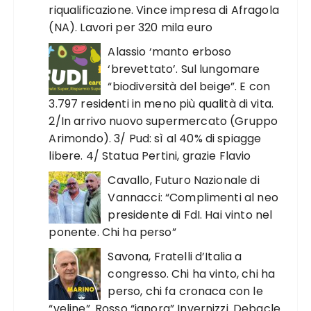
riqualificazione. Vince impresa di Afragola
(NA). Lavori per 320 mila euro
Alassio ‘manto erboso
‘brevettato’. Sul lungomare
“biodiversità del beige”. E con
3.797 residenti in meno più qualità di vita.
2/In arrivo nuovo supermercato (Gruppo
Arimondo). 3/ Pud: sì al 40% di spiagge
libere. 4/ Statua Pertini, grazie Flavio
Cavallo, Futuro Nazionale di
Vannacci: “Complimenti al neo
presidente di FdI. Hai vinto nel
ponente. Chi ha perso”
Savona, Fratelli d’Italia a
congresso. Chi ha vinto, chi ha
perso, chi fa cronaca con le
“veline”. Rosso “ignora” Invernizzi. Debacle