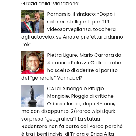
Grazia della ‘Visitazione’
Pornassio, il sindaco: “Dopo i
sistemi intelligenti per TIR e
videosorveglianza, toccherà
agli autovelox se Anas e prefettura danno
l’ok”
Pietra Ligure. Mario Carrara da
47 anni a Palazzo Golli: perché
ho scelto di aderire al partito
del “generale” Vannacci?
CAI di Albenga e Rifugio
Mongioie. Pioggia di critiche.
Odasso lascia, dopo 36 anni,
ma con disappunto. 2/Parco Alpi Liguri:
sorpresa “geografica”! La statua
Redentore non fa parte del Parco perché
è tra i beni indivisi di Triora e Briga Alta