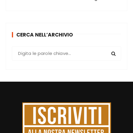
CERCA NELL’ARCHIVIO
C
e
r
c
a
: