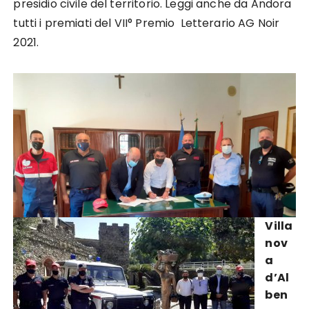
presidio civile del territorio. Leggi anche da Andora
tutti i premiati del VII° Premio Letterario AG Noir
2021.
Villa
nov
a
d’Al
ben