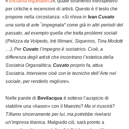
«
Sociatria organalitica
», quale strumento introspettivo
per critiche e recensioni di artisti.
Questo è il testo che
propone nella circostanza: «
Si rileva in
Ivan Cuvato
*
una sorta di arte
impegnata* come già in altri periodi del
passato, ad esempio quella che tratta problemi sociali
(Pelizza da Volpedo, Inti Illimani, Siqueiros, Tina Modotti
…). Per
Cuvato
l’impegno è sociatrico. Cioè, a
differenza degli artisti che incontrano l’estetica della
Sociatria Organalitica,
Cuvato
proprio fa, attua
Sociatria. Interviene cioè con le tecniche dell’Arte nel
sociale, per renderlo migliore
».
Nelle parole di
Bevilacqua
è sotteso l’auspicio di
stabilire una «liason» con il Maestro?
Ma vi riuscirà?
Tifiamo sinceramente per lui, ma potrebbe rivelarsi
un’impresa titanica.
Malgrado ciò, sarà pronto a