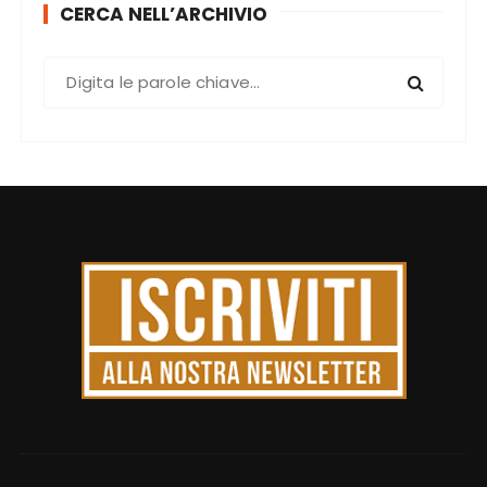
CERCA NELL’ARCHIVIO
C
e
r
c
a
: