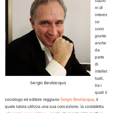
stazio
ni di
interes
se
sono
giunte
anche
da
parte
di
intellet
tuali,
Sergio Bevilacqua
tra i
quali il
sociologo ed editore reggiano
Sergio Bevilacqua
, il
quale talora utilizza una sua concezione, la cosiddetta