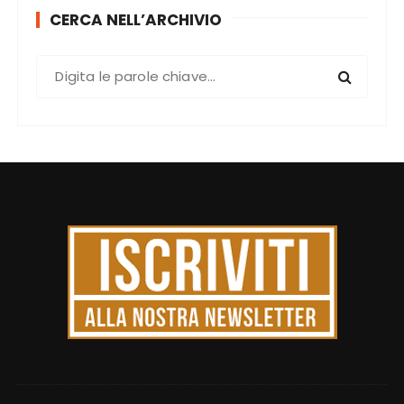
CERCA NELL’ARCHIVIO
C
e
r
c
a
: