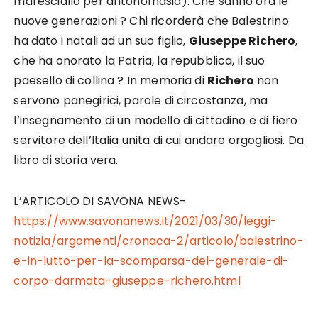
maresciallo per antonomasia). Che sanno ora le
nuove generazioni ? Chi ricorderà che Balestrino
ha dato i natali ad un suo figlio,
Giuseppe Richero
,
che ha onorato la Patria, la repubblica, il suo
paesello di collina ? In memoria di
Richero
non
servono panegirici, parole di circostanza, ma
l’insegnamento di un modello di cittadino e di fiero
servitore dell’Italia unita di cui andare orgogliosi. Da
libro di storia vera.
L’ARTICOLO DI SAVONA NEWS-
https://www.savonanews.it/2021/03/30/leggi-
notizia/argomenti/cronaca-2/articolo/balestrino-
e-in-lutto-per-la-scomparsa-del-generale-di-
corpo-darmata-giuseppe-richero.html