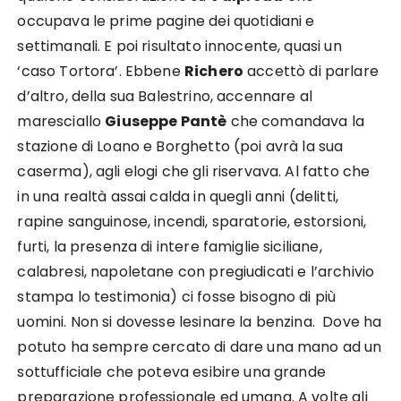
occupava le prime pagine dei quotidiani e
settimanali. E poi risultato innocente, quasi un
‘caso Tortora’. Ebbene
Richero
accettò di parlare
d’altro, della sua Balestrino, accennare al
maresciallo
Giuseppe Pantè
che comandava la
stazione di Loano e Borghetto (poi avrà la sua
caserma), agli elogi che gli riservava. Al fatto che
in una realtà assai calda in quegli anni (delitti,
rapine sanguinose, incendi, sparatorie, estorsioni,
furti, la presenza di intere famiglie siciliane,
calabresi, napoletane con pregiudicati e l’archivio
stampa lo testimonia) ci fosse bisogno di più
uomini. Non si dovesse lesinare la benzina. Dove ha
potuto ha sempre cercato di dare una mano ad un
sottufficiale che poteva esibire una grande
preparazione professionale ed umana. A volte gli