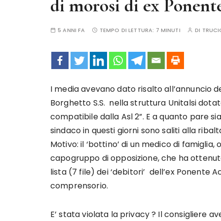
di morosi di ex Ponent
5 ANNI FA
TEMPO DI LETTURA:
7 MINUTI
DI
TRUCI
I media avevano dato risalto all’annuncio 
Borghetto S.S. nella struttura Unitalsi dota
compatibile dalla Asl 2”. E a quanto pare siam
sindaco in questi giorni sono saliti alla riba
Motivo: il ‘bottino’ di un medico di famiglia
capogruppo di opposizione, che ha ottenuto 
lista (7 file) dei ‘debitori’ dell’ex Ponente 
comprensorio.
E’ stata violata la privacy ? Il consigliere a