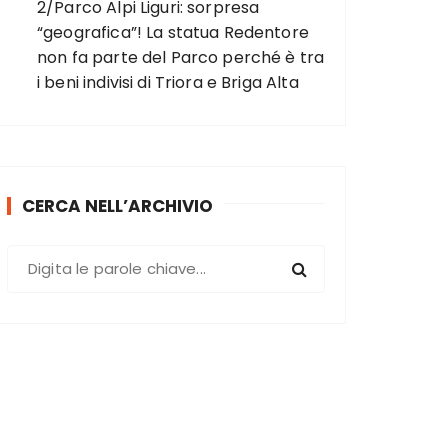
2/Parco Alpi Liguri: sorpresa
“geografica”! La statua Redentore
non fa parte del Parco perché è tra
i beni indivisi di Triora e Briga Alta
CERCA NELL’ARCHIVIO
C
e
r
c
a
: