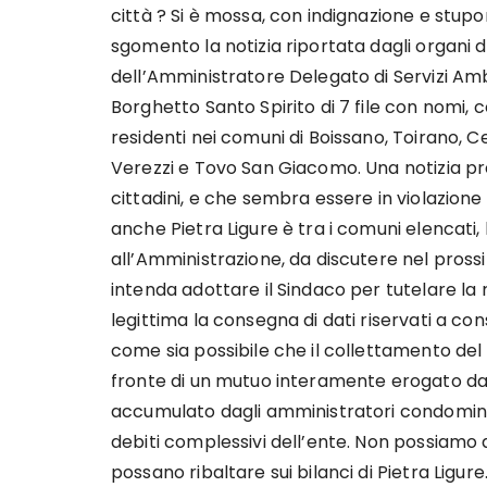
città ? Si è mossa, con indignazione e stup
sgomento la notizia riportata dagli organi 
dell’Amministratore Delegato di Servizi Amb
Borghetto Santo Spirito di 7 file con nomi, 
residenti nei comuni di Boissano, Toirano, Ce
Verezzi e Tovo San Giacomo. Una notizia pre
cittadini, e che sembra essere in violazion
anche Pietra Ligure è tra i comuni elencati
all’Amministrazione, da discutere nel pross
intenda adottare il Sindaco per tutelare la r
legittima la consegna di dati riservati a co
come sia possibile che il collettamento de
fronte di un mutuo interamente erogato dal 
accumulato dagli amministratori condominia
debiti complessivi dell’ente. Non possiamo 
possano ribaltare sui bilanci di Pietra Ligure