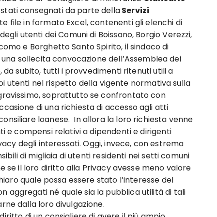
stati consegnati da parte della
Servizi
e file in formato Excel, contenenti gli elenchi di
degli utenti dei Comuni di Boissano, Borgio Verezzi,
acomo e Borghetto Santo Spirito, il sindaco di
 una sollecita convocazione dell’Assemblea dei
da subito, tutti i provvedimenti ritenuti utili a
suoi utenti nel rispetto della vigente normativa sulla
 gravissimo, soprattutto se confrontato con
casione di una richiesta di accesso agli atti
nsiliare loanese. In allora la loro richiesta venne
ti e compensi relativi a dipendenti e dirigenti
ivacy degli interessati. Oggi, invece, con estrema
ibili di migliaia di utenti residenti nei setti comuni
e se il loro diritto alla Privacy avesse meno valore
 chiaro quale possa essere stato l’interesse del
aggregati né quale sia la pubblica utilità di tali
rne dalla loro divulgazione.
ritto di un consigliere di avere il più ampio