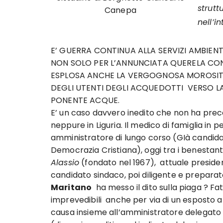
strutt
Canepa
nell’i
E’ GUERRA CONTINUA ALLA SERVIZI AMBIENT
NON SOLO PER L’ANNUNCIATA QUERELA CON
ESPLOSA ANCHE LA VERGOGNOSA MOROSITA
DEGLI UTENTI DEGLI ACQUEDOTTI VERSO LA
PONENTE ACQUE.
E’ un caso davvero inedito che non ha prec
neppure in Liguria. Il medico di famiglia in 
amministratore di lungo corso (GIà candidato
Democrazia Cristiana), oggi tra i benestanti 
Alassio
(fondato nel 1967), attuale presid
candidato sindaco, poi diligente e preparat
Maritano
ha messo il dito sulla piaga ? 
imprevedibili anche per via di un esposto 
causa insieme all’amministratore delegato d