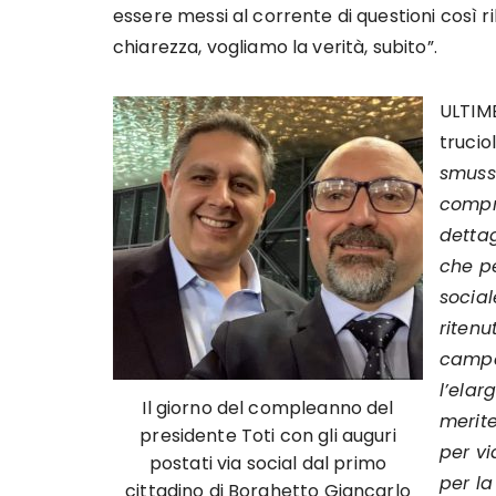
essere messi al corrente di questioni così ril
chiarezza, vogliamo la verità, subito”.
ULTIME
truciol
smuss
compr
dettag
che pe
social
riten
campag
l’elar
Il giorno del compleanno del
merit
presidente Toti con gli auguri
per v
postati via social dal primo
per la
cittadino di Borghetto Giancarlo