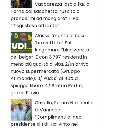
Vaccarezza lascia l’aula.
Torna col sacchetto: ”Uscito a
prendermi da mangiare“. Il Pd:
”Disgustoso affronto“
Alassio ‘manto erboso
‘brevettato’. Sul
lungomare “biodiversità
del beige”. E con 3.797 residenti in
meno più qualità di vita. 2/In arrivo
nuovo supermercato (Gruppo
Arimondo). 3/ Pud: sì al 40% di
spiagge libere. 4/ Statua Pertini,
grazie Flavio
Cavallo, Futuro Nazionale
di Vannacci:
“Complimenti al neo
presidente di FdI. Hai vinto nel