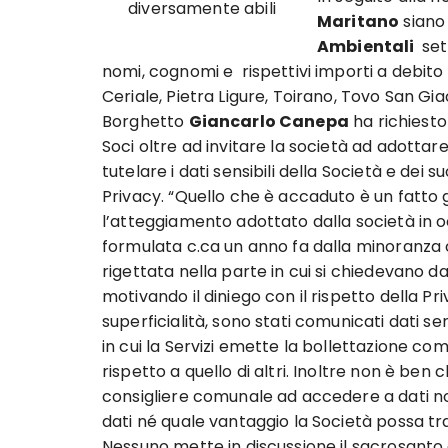
diversamente abili
Maritano
siano 
Ambientali
sett
nomi, cognomi e rispettivi importi a debito 
Ceriale, Pietra Ligure, Toirano, Tovo San Gi
Borghetto
Giancarlo Canepa
ha richiesto
Soci oltre ad invitare la società ad adottare, 
tutelare i dati sensibili della Società e dei 
Privacy. “Quello che è accaduto è un fatto
l’atteggiamento adottato dalla società in oc
formulata c.ca un anno fa dalla minoranza co
rigettata nella parte in cui si chiedevano da
motivando il diniego con il rispetto della Pr
superficialità, sono stati comunicati dati sens
in cui la Servizi emette la bollettazione com
rispetto a quello di altri. Inoltre non è ben
consigliere comunale ad accedere a dati non 
dati né quale vantaggio la Società possa tra
Nessuno mette in discussione il sacrosanto di