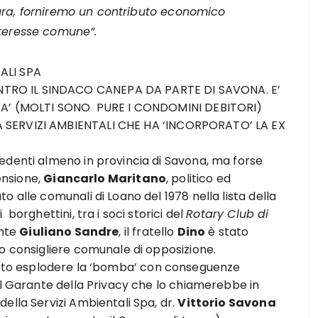
ura, forniremo un contributo economico
nteresse comune”.
ALI SPA
TRO IL SINDACO CANEPA DA PARTE DI SAVONA. E’
’ (MOLTI SONO PURE I CONDOMINI DEBITORI)
 SERVIZI AMBIENTALI CHE HA ‘INCORPORATO’ LA EX
edenti almeno in provincia di Savona, ma forse
pensione,
Giancarlo Maritano
, politico ed
 alle comunali di Loano del 1978 nella lista della
borghettini, tra i soci storici del
Rotary Club di
ente
Giuliano Sandre
, il fratello
Dino
è stato
o consigliere comunale di opposizione.
Fatto esplodere la ‘bomba’ con conseguenze
al Garante della Privacy che lo chiamerebbe in
ella Servizi Ambientali Spa, dr.
Vittorio Savona