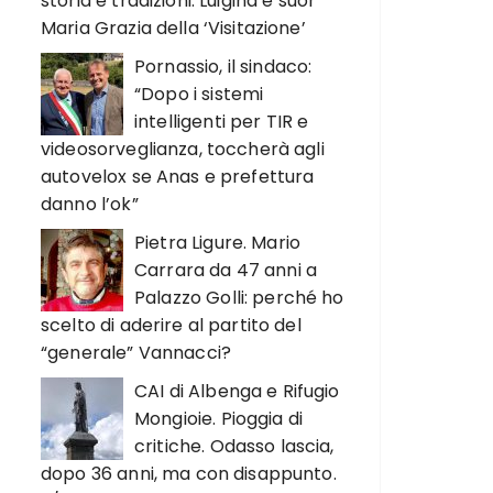
storia e tradizioni. Luigina e suor
Maria Grazia della ‘Visitazione’
Pornassio, il sindaco:
“Dopo i sistemi
intelligenti per TIR e
videosorveglianza, toccherà agli
autovelox se Anas e prefettura
danno l’ok”
Pietra Ligure. Mario
Carrara da 47 anni a
Palazzo Golli: perché ho
scelto di aderire al partito del
“generale” Vannacci?
CAI di Albenga e Rifugio
Mongioie. Pioggia di
critiche. Odasso lascia,
dopo 36 anni, ma con disappunto.