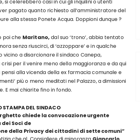
 si celerebbero casi in cui gli inquilini o utenti
ver pagato quanto richiesto all’amministratore del
re alla stessa Ponete Acqua. Doppioni dunque ?
o poi che
Maritano,
dal suo ‘trono’, abbia tentato
nora senza riuscirci, di ‘azzoppare’ e in qualche
o vicino a disarcionare il sindaco Canepa,
risi per il venire meno della maggioranza e da qui
Si pensi alla vicenda della ex farmacia comunale e
dimenti’ più o meno meditati nel Palazzo, a dimissioni
. E mai chiarite fino in fondo.
O STAMPA DEL SINDACO
Borghetto chiede la convocazione urgente
 dei Soci de
ne della Privacy dei cittadini di sette comuni”
notizia che al Consigliere di minoranza
Giancarlo