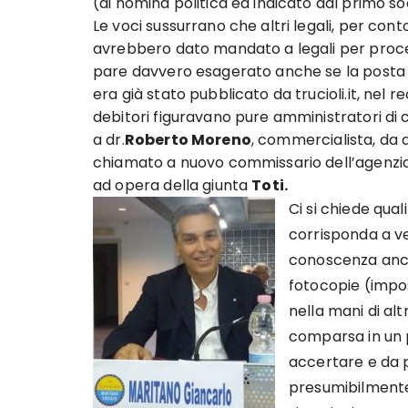
(di nomina politica ed indicato dal primo s
Le voci sussurrano che altri legali, per conto di
avrebbero dato mandato a legali per proced
pare davvero esagerato anche se la posta è 
era già stato pubblicato da trucioli.it, nel 
debitori figuravano pure amministratori di
a dr.
Roberto Moreno
, commercialista, da 
chiamato a nuovo commissario dell’agenzi
ad opera della giunta
Toti.
Ci si chiede qual
corrisponda a ve
conoscenza anch
fotocopie (impos
nella mani di alt
comparsa in un 
accertare e da 
presumibilmente 