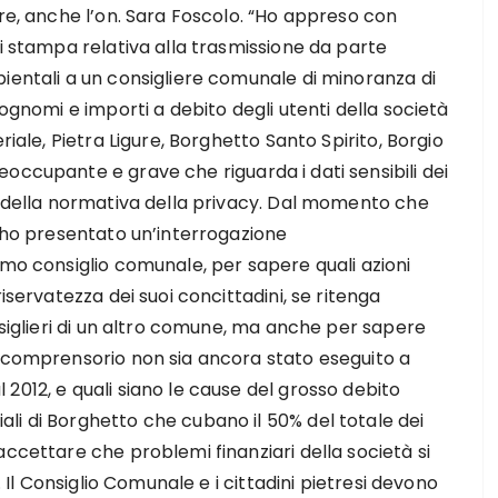
ore, anche l’on. Sara Foscolo. “Ho appreso con
di stampa relativa alla trasmissione da parte
ientali a un consigliere comunale di minoranza di
cognomi e importi a debito degli utenti della società
riale, Pietra Ligure, Borghetto Santo Spirito, Borgio
occupante e grave che riguarda i dati sensibili dei
e della normativa della privacy. Dal momento che
, ho presentato un’interrogazione
imo consiglio comunale, per sapere quali azioni
iservatezza dei suoi concittadini, se ritenga
nsiglieri di un altro comune, ma anche per sapere
l comprensorio non sia ancora stato eseguito a
2012, e quali siano le cause del grosso debito
li di Borghetto che cubano il 50% del totale dei
accettare che problemi finanziari della società si
. Il Consiglio Comunale e i cittadini pietresi devono