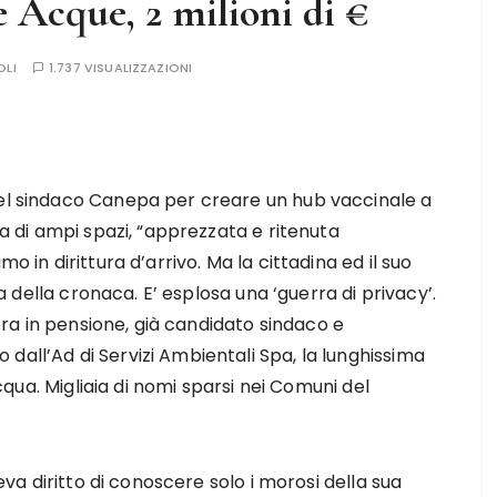
e Acque, 2 milioni di €
OLI
1.737 VISUALIZZAZIONI
del sindaco Canepa per creare un hub vaccinale a
ta di ampi spazi, “apprezzata e ritenuta
o in dirittura d’arrivo. Ma la cittadina ed il suo
lta della cronaca. E’ esplosa una ‘guerra di privacy’.
, ora in pensione, già candidato sindaco e
dall’Ad di Servizi Ambientali Spa, la lunghissima
Acqua. Migliaia di nomi sparsi nei Comuni del
veva diritto di conoscere solo i morosi della sua