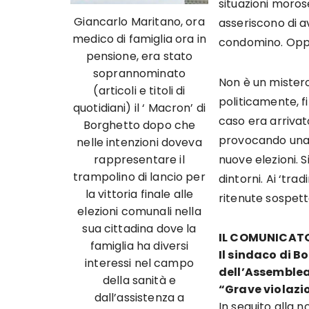
situazioni morose,
Giancarlo Maritano, ora
asseriscono di a
medico di famiglia ora in
condomino. Oppu
pensione, era stato
soprannominato
Non è un mister
(articoli e titoli di
politicamente, fi
quotidiani) il ‘ Macron’ di
caso era arrivat
Borghetto dopo che
provocando una c
nelle intenzioni doveva
rappresentare il
nuove elezioni. 
trampolino di lancio per
dintorni. Ai ‘tra
la vittoria finale alle
ritenute sospette
elezioni comunali nella
sua cittadina dove la
IL COMUNICAT
famiglia ha diversi
Il sindaco di 
interessi nel campo
dell’Assemblea
della sanità e
“Grave violazio
dall’assistenza a
In seguito alla 