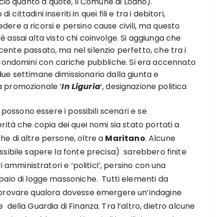
ocio quanto a quote, il Comune di Loano).
 cittadini inseriti in quei fili e tra i debitori,
ere a ricorsi e persino cause civili, ma questo
assai alta visto chi coinvolge. Si aggiunga che
recente passato, ma nel silenzio perfetto, che tra i
 condomini con cariche pubbliche. Si era accennato
due settimane dimissionario dalla giunta e
a promozionale ‘
In Liguria
‘, designazione politica
i possono essere i possibili scenari e se
rità che copia dei quei nomi sia stato portati a
e di altre persone, oltre a
Maritano
. Alcune
sibile sapere la fonte precisa) sarebbero finite
ri amministratori e ‘politici’, persino con una
paio di logge massoniche. Tutti elementi da
provare qualora dovesse emergere un’indagine
della Guardia di Finanza. Tra l’altro, dietro alcune