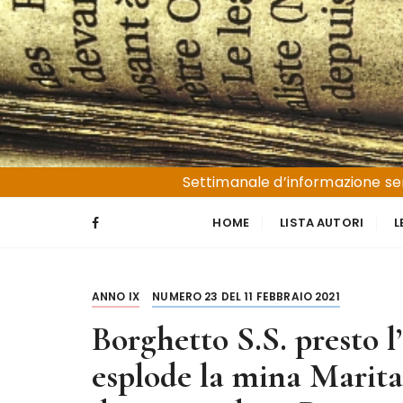
S
a
l
t
a
a
l
Liguria e Basso Piemonte
Trucioli
c
Settimanale d’informazione sen
o
n
HOME
LISTA AUTORI
L
t
e
n
ANNO IX
NUMERO 23 DEL 11 FEBBRAIO 2021
u
t
Borghetto S.S. presto l
o
esplode la mina Marita