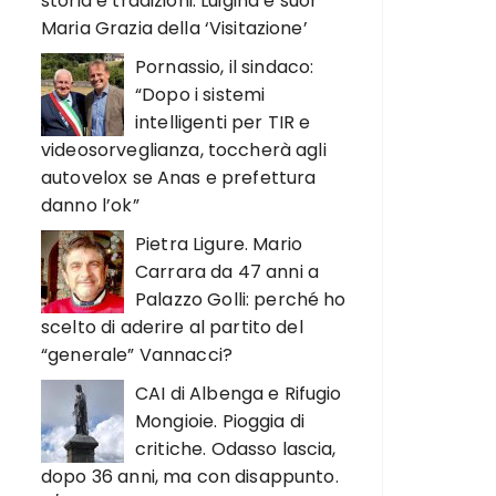
storia e tradizioni. Luigina e suor
Maria Grazia della ‘Visitazione’
Pornassio, il sindaco:
“Dopo i sistemi
intelligenti per TIR e
videosorveglianza, toccherà agli
autovelox se Anas e prefettura
danno l’ok”
Pietra Ligure. Mario
Carrara da 47 anni a
Palazzo Golli: perché ho
scelto di aderire al partito del
“generale” Vannacci?
CAI di Albenga e Rifugio
Mongioie. Pioggia di
critiche. Odasso lascia,
dopo 36 anni, ma con disappunto.