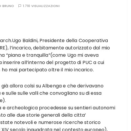
O BRUNO
1.710 VISUALIZZAZIONI
arch.Ugo Baldini, Presidente della Cooperativa
IRE), l’incarico, debitamente autorizzato dal mio
ma “piana e tranquilla”(come Ugo mi aveva
a inserire all’interno del progetto di PUC a cui
ho mai partecipato oltre il mio incarico.
e già allora colsi su Albenga e che derivavano
 e sulle sulle valli che convogliano su di essa
e).
ca e archeologica procedesse su sentieri autonomi
o alle due storie generali della citta’
o state notevoli e numerose ricerche storico
el XIV secolo inquadrata nel contesto europeo),