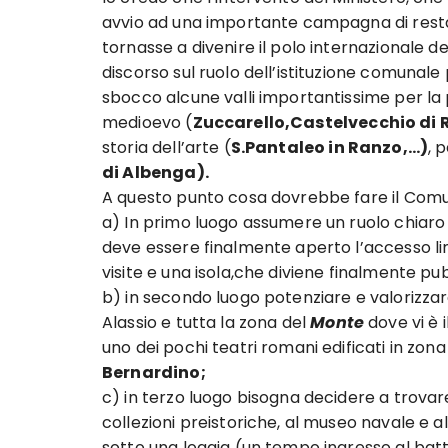
avvio ad una importante campagna di resta
tornasse a divenire il polo internazionale d
discorso sul ruolo dell’istituzione comunal
sbocco alcune valli importantissime per la p
medioevo (
Zuccarello,Castelvecchio di
storia dell’arte (
S.Pantaleo in Ranzo,…)
, 
di Albenga).
A questo punto cosa dovrebbe fare il Com
a) In primo luogo assumere un ruolo chiaro e
deve essere finalmente aperto l’accesso l
visite e una isola,che diviene finalmente pub
b) in secondo luogo potenziare e valorizza
Alassio e tutta la zona del
Monte
dove vi è 
uno dei pochi teatri romani edificati in zo
Bernardino;
c) in terzo luogo bisogna decidere a trovare
collezioni preistoriche, al museo navale e
sotto una loggia (un tempo ingresso al bat