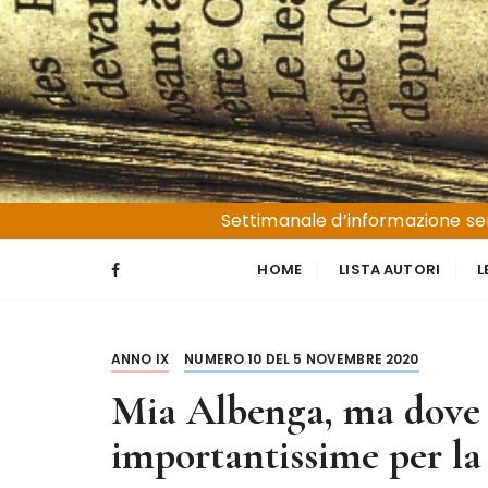
S
a
l
t
a
a
l
Liguria e Basso Piemonte
Trucioli
c
Settimanale d’informazione sen
o
n
HOME
LISTA AUTORI
L
t
e
n
ANNO IX
NUMERO 10 DEL 5 NOVEMBRE 2020
u
t
Mia Albenga, ma dove va
o
importantissime per la 