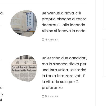
a.
Benvenuti a Nava, c’è
proprio bisogno di tanto
,
decoro! E… alla locanda
Albina si faceva la coda
4 ANNI FA
.
Balestrino due candidati,
ma la sindaca tifava per
una lista unica. La storia:
la terza lista zero voti. E
la vittoria solo per 2
 o
preferenze
r:
5 ANNI FA
ei