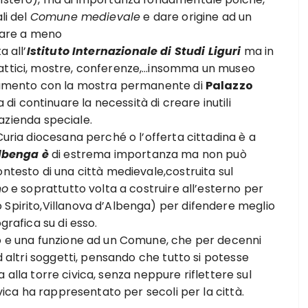
li del
Comune medievale
e dare origine ad un
 fare a meno
a all’
Istituto Internazionale di Studi Liguri
ma in
dattici, mostre, conferenze,…insomma un museo
legamento con la mostra permanente di
Palazzo
za di continuare la necessità di creare inutili
azienda speciale.
Curia diocesana perché o l’offerta cittadina è a
Albenga è
di estrema importanza ma non può
ontesto di una città medievale,costruita sul
no
e soprattutto volta a costruire all’esterno per
 Spirito,Villanova d’Albenga) per difendere meglio
grafica su di esso.
lo e una funzione ad un Comune, che per decenni
ad altri soggetti, pensando che tutto si potesse
ita alla torre civica, senza neppure riflettere sul
ivica ha rappresentato per secoli per la città.