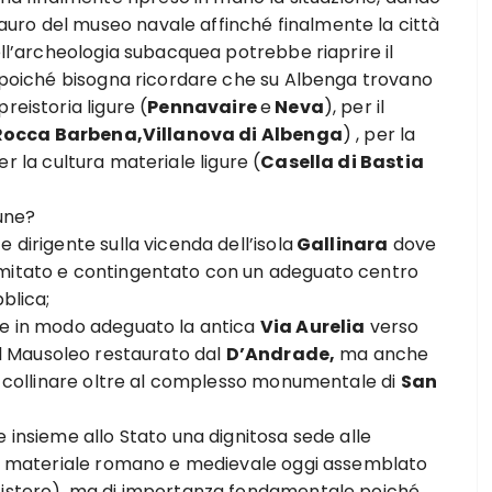
uro del museo navale affinché finalmente la città
ell’archeologia subacquea potrebbe riaprire il
e poiché bisogna ricordare che su Albenga trovano
reistoria ligure (
Pennavaire
e
Neva
), per il
 Rocca Barbena,Villanova di Albenga
) , per la
per la cultura materiale ligure (
Casella di Bastia
une?
 dirigente sulla vicenda dell’isola
Gallinara
dove
imitato e contingentato con un adeguato centro
blica;
re in modo adeguato la antica
Via Aurelia
verso
il Mausoleo restaurato dal
D’Andrade,
ma anche
na collinare oltre al complesso monumentale di
San
 insieme allo Stato una dignitosa sede alle
 al materiale romano e medievale oggi assemblato
tistero), ma di importanza fondamentale poiché,