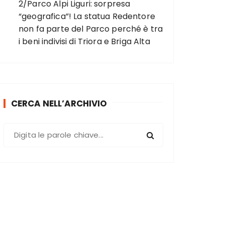
2/Parco Alpi Liguri: sorpresa
“geografica”! La statua Redentore
non fa parte del Parco perché è tra
i beni indivisi di Triora e Briga Alta
CERCA NELL’ARCHIVIO
C
e
r
c
a
: