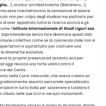
lia,
…), storico-architettoniche (Battistero,…),
li ma esse trasmettevano la sensazione di essere
nacolo non per colpa degli studiosi ma piuttosto per
di aver appaltato tutta la ricerca storica e gli
come l’
Istituto Internazionale di Studi Liguri sez.
e
Soprintendenze
senza fare diventare questi dati
comune collettivo come se la coscienza civile non si
quei fattori e soprattutto per costruire una
e dinamiche evolutive.
va la propria presenza ed accento era per
 ad oggi rievoca una forte unità contro il
oce del Centa.
ento nella
Curia Vescovile
, che aveva creato un
gradatamente assunto personale specializzato
azioni in tutta Italia per sostenere e tutelare il
 chiusa nelle sue torri e nei suoi monumenti.
e ha finalmente ripreso in mano la situazione, dando