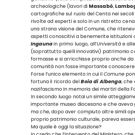
archeologiche (lavori di
Massabò
,
Lambog
cartografiche sul ruolo del Centa nei seco
rivolte ad esperti e solo in un ristretto ce
una strana visione del Comune, che riteneva 
aspetti conoscitivi a benemerite istituzioni 
Ingauna
in primo luogo, all’
Università
e all
(soprattutto quelli innovativi) patrimonio 
formasse e si arricchisse proprio anche da 
comunità non fosse importante conoscere l
Forse l’unico elemento in cui il
Comune
pone
fortuna il ricordo del
Boia di Albenga
, che
nazifascismo in memoria dei martiri della F
In secondo luogo notai un simile atteggiam
importante museo diocesano e che aveva 
ma che, dopo aver compiuto altre simili oper
proprio patrimonio culturale, pareva essersi
Ma quale è oggi la situazione?
Io credo che l’intervento del Ministero, ch