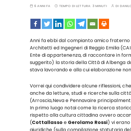
6 ANNI FA
TEMPO DI LETTURA:
3 MINUTI
DI
DANIL
Anni fa ebbi dal compianto amico fraterno 
Architetti ed Ingegneri di Reggio Emilia (CA
Ente di appartenenza, di raccontare in for
suggerito) la storia della Città di Albenga d
stava lavorando e alla cui elaborazione non 
Vorrei qui condividere alcune riflessioni, ch
anche da letture, studi e ricerche sulla città
(Arroscia,Neva e Pennavaire principalment
In primo luogo notai come la ricerca stori
rispetto alla cultura cittadina ovvero accant
(
Cottallasso
e
Gerolamo Rossi
) vi eran
giuridiche (sulla compilazione statutaria d