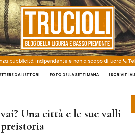
za pubblicità, indipendente e non a scopo di lucro
Tel
ETTERE DAI LETTORI
FOTO DELLA SETTIMANA
ISCRIVITI A
i? Una città e le sue valli
preistoria