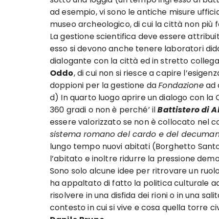
ad esempio, vi sono le antiche misure ufficia
museo archeologico, di cui la città non più
La gestione scientifica deve essere attribuit
esso si devono anche tenere laboratori di
dialogante con la città ed in stretto col
Oddo
, di cui non si riesce a capire l’esigen
doppioni per la gestione da
Fondazione
ad 
d) In quarto luogo aprire un dialogo con la 
360 gradi o non è perché’ il
Battistero di 
essere valorizzato se non è collocato nel c
sistema romano del cardo e del decuma
lungo tempo nuovi abitati (Borghetto Santo
l’abitato e inoltre ridurre la pressione demo
Sono solo alcune idee per ritrovare un ruo
ha appaltato di fatto la politica culturale 
risolvere in una disfida dei rioni o in una sal
contesto in cui si vive e cosa quella torre c