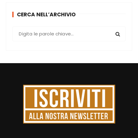
CERCA NELL’ARCHIVIO
C
e
r
c
a
: