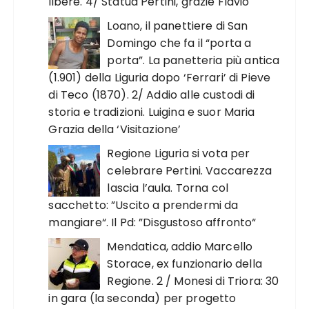
libere. 4/ Statua Pertini, grazie Flavio
Loano, il panettiere di San
Domingo che fa il “porta a
porta”. La panetteria più antica
(1.901) della Liguria dopo ‘Ferrari’ di Pieve
di Teco (1870). 2/ Addio alle custodi di
storia e tradizioni. Luigina e suor Maria
Grazia della ‘Visitazione’
Regione Liguria si vota per
celebrare Pertini. Vaccarezza
lascia l’aula. Torna col
sacchetto: ”Uscito a prendermi da
mangiare“. Il Pd: ”Disgustoso affronto“
Mendatica, addio Marcello
Storace, ex funzionario della
Regione. 2 / Monesi di Triora: 30
in gara (la seconda) per progetto