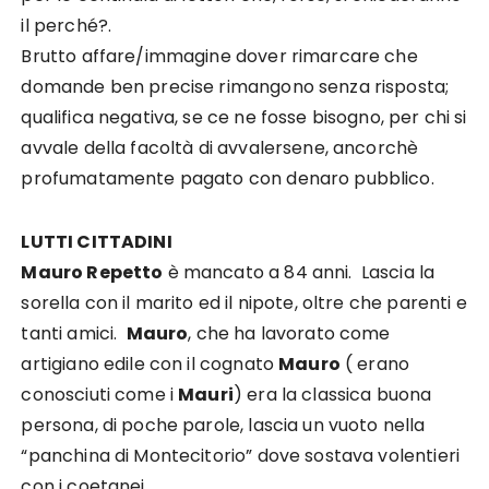
il perché?.
Brutto affare/immagine dover rimarcare che
domande ben precise rimangono senza risposta;
qualifica negativa, se ce ne fosse bisogno, per chi si
avvale della facoltà di avvalersene, ancorchè
profumatamente pagato con denaro pubblico.
LUTTI CITTADINI
Mauro Repetto
è mancato a 84 anni. Lascia la
sorella con il marito ed il nipote, oltre che parenti e
tanti amici.
Mauro
, che ha lavorato come
artigiano edile con il cognato
Mauro
( erano
conosciuti come i
Mauri
) era la classica buona
persona, di poche parole, lascia un vuoto nella
“panchina di Montecitorio” dove sostava volentieri
con i coetanei.