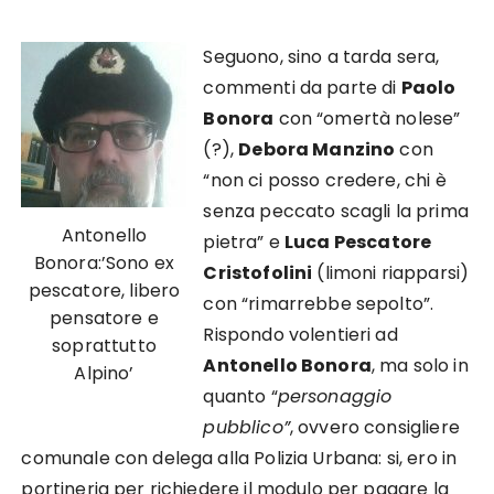
Seguono, sino a tarda sera,
commenti da parte di
Paolo
Bonora
con “omertà nolese”
(?),
Debora Manzino
con
“non ci posso credere, chi è
senza peccato scagli la prima
Antonello
pietra” e
Luca Pescatore
Bonora:’Sono ex
Cristofolini
(limoni riapparsi)
pescatore, libero
con “rimarrebbe sepolto”.
pensatore e
Rispondo volentieri ad
soprattutto
Antonello Bonora
, ma solo in
Alpino’
quanto “
personaggio
pubblico”
, ovvero consigliere
comunale con delega alla Polizia Urbana: si, ero in
portineria per richiedere il modulo per pagare la