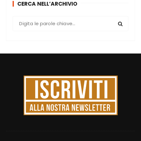
CERCA NELL’ARCHIVIO
C
e
r
c
a
: