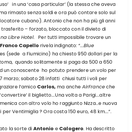
uso’ in una ‘casa particular’ (la stessa che aveva
, ma rimasto senza soldi e ora può contare solo sul
locatore cubano). Antonio che non ha più gli anni
 trasferito – forzato, bloccato con il divieto di
na Libre Hotel
. Per tutti impossibile trovare un
Franco Capello
rivela indignato: “….
Blue
nes (sede a Fiumicino) ha chiesto 950 dollari per la
Roma, quando solitamente si paga da 500 a 650
 ad un conoscente ho potuto prendere un volo per
7 marzo; sabato 28 infatti chiusi tutti i voli per
ngraziare l’amico
Carlos,
ma anche
AirFrance
che
convertire’ il biglietto….Una volta a Parigi….altre
domenica con altro volo ho raggiunto Nizza…e nuova
i per Ventimiglia ? Ora costa 150 euro, 48 km….”.
to la sorte di
Antonio
e
Calogero
. Ha descritto