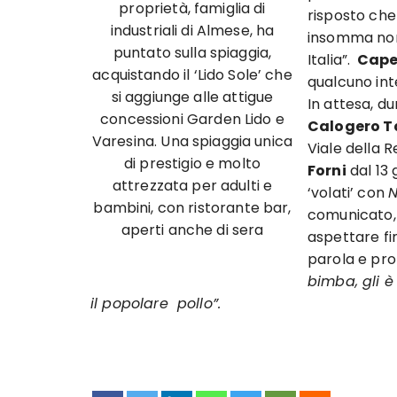
proprietà, famiglia di
risposto che
industriali di Almese, ha
insomma non
puntato sulla spiaggia,
Italia”.
Cape
acquistando il ‘Lido Sole’ che
qualcuno in
si aggiunge alle attigue
In attesa, dun
concessioni Garden Lido e
Calogero Ta
Varesina. Una spiaggia unica
Viale della 
di prestigio e molto
Forni
dal 13 
attrezzata per adulti e
‘volati’ con
N
bambini, con ristorante bar,
comunicato, 
aperti anche di sera
aspettare fin
parola e pr
bimba, gli è
il popolare pollo”.