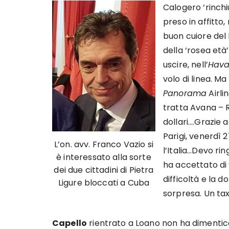
Calogero ‘rinchi
preso in affitto
buon cuiore del 
della ‘rosea età’
uscire, nell’
Hava
volo di linea. Ma
Panorama
Airli
tratta Avana – 
dollari….Grazie
Parigi, venerdì 2
L’on. avv. Franco Vazio si
l’Italia…Devo ri
è interessato alla sorte
ha accettato di ‘
dei due cittadini di Pietra
difficoltà e la 
Ligure bloccati a Cuba
sorpresa. Un tax
Capello
rientrato a Loano non ha dimentica