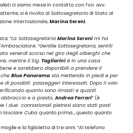
alisti ci siamo messi in contatto con l’on. avv.
tente, si è rivolto al
Sottosegretario
di Stato al
azione Internazionale,
Marina Sereni
.
sta:
“La Sottosegretaria
Marina Sereni
mi ha
mbasciatore: “Gentile Sottosegretaria, sentiti
ato venerdì scorso nel giro degli alberghi che
re, mentre il Sig.
Tagliarini
è in una casa
bene e sarebbero disponibili a prendere il
o che
Blue Panorama
sta mettendo in piedi e per
e di possibili passeggeri interessati. Dopo il volo
verificando quanto sono rimasti e quanti
n abbraccio e a presto,
Andrea Ferrari
” (è
e i due connazionali pietresi siano stati posti
ro lasciare Cuba quanto prima….questo quanto
glie e la figlioletta di tre anni. “Al telefono