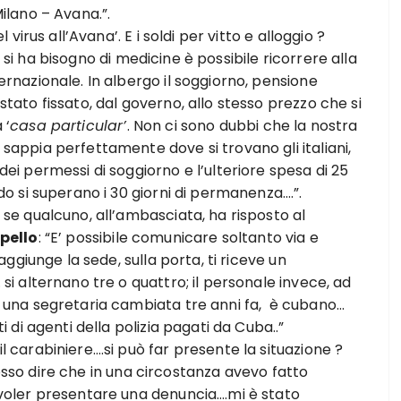
ilano – Avana.”.
el virus all’Avana’. E i soldi per vitto e alloggio ?
e si ha bisogno di medicine è possibile ricorrere alla
ernazionale. In albergo il soggiorno, pensione
tato fissato, dal governo, allo stesso prezzo che si
 ‘
casa particular’
. Non ci sono dubbi che la nostra
appia perfettamente dove si trovano gli italiani,
dei permessi di soggiorno e l’ulteriore spesa di 25
do si superano i 30 giorni di permanenza….”.
 se qualcuno, all’ambasciata, ha risposto al
pello
: “E’ possibile comunicare soltanto via e
 raggiunge la sede, sulla porta, ti riceve un
si alternano tre o quattro; il personale invece, ad
 una segretaria cambiata tre anni fa, è cubano…
ti di agenti della polizia pagati da Cuba..”
l carabiniere….si può far presente la situazione ?
osso dire che in una circostanza avevo fatto
voler presentare una denuncia….mi è stato