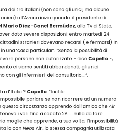
ra dei tre italiani (non sono gli unici, ma alcune
tranieri) all’Avana inizia quando il presidente di
l Mario Díaz-Canel Bermúdez
, alla Tv di Stato,
aver dato severe disposizioni: entro martedì 24
 cittadini stranieri dovevano recarsi ( e fermarsi) in
in una ‘casa particular’. “Senza la possibilità di
icevere persone non autorizzate – dice
Capello
-,
nto ci siamo sentiti abbandonati, gli unici
o con gli infermieri del consultorio….”.
a d’Italia ?
Capello
: “Inutile
impossibile parlare se non ricorrere ad un numero
 in questa circostanza apprendo dall’amico che
Air
neva i voli fino a sabato 28 …..nulla da fare
ia moglie che apprende, a sua volta, l’impossibilità
 Italia con
Neos
Air…lo stessa compagnia utilizzata