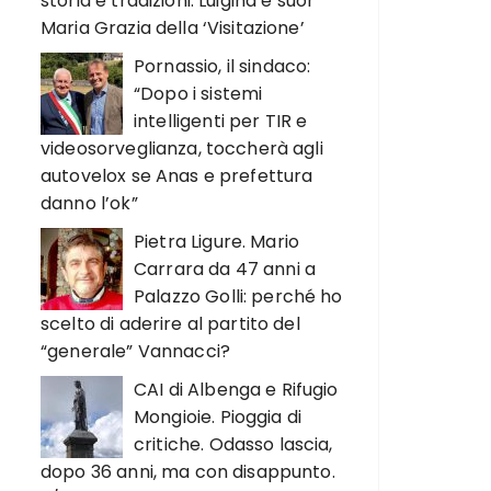
storia e tradizioni. Luigina e suor
Maria Grazia della ‘Visitazione’
Pornassio, il sindaco:
“Dopo i sistemi
intelligenti per TIR e
videosorveglianza, toccherà agli
autovelox se Anas e prefettura
danno l’ok”
Pietra Ligure. Mario
Carrara da 47 anni a
Palazzo Golli: perché ho
scelto di aderire al partito del
“generale” Vannacci?
CAI di Albenga e Rifugio
Mongioie. Pioggia di
critiche. Odasso lascia,
dopo 36 anni, ma con disappunto.