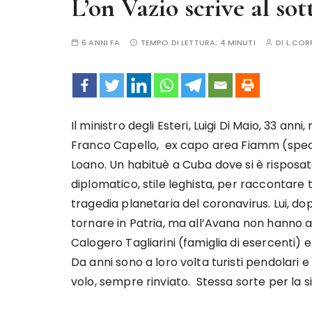
L’on Vazio scrive al sot
6 ANNI FA
TEMPO DI LETTURA:
4 MINUTI
DI
L.CO
Il ministro degli Esteri, Luigi Di Maio, 33 an
Franco Capello, ex capo area Fiamm (special
Loano. Un habituè a Cuba dove si è risposa
diplomatico, stile leghista, per raccontare t
tragedia planetaria del coronavirus. Lui, dop
tornare in Patria, ma all’Avana non hanno a
Calogero Tagliarini (famiglia di esercenti) e
Da anni sono a loro volta turisti pendolari e o
volo, sempre rinviato. Stessa sorte per la si