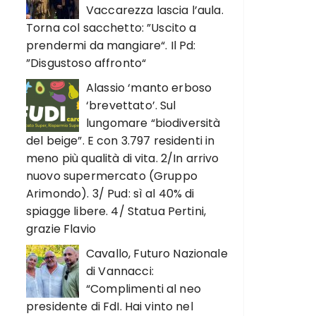
Vaccarezza lascia l’aula.
Torna col sacchetto: ”Uscito a
prendermi da mangiare“. Il Pd:
”Disgustoso affronto“
Alassio ‘manto erboso
‘brevettato’. Sul
lungomare “biodiversità
del beige”. E con 3.797 residenti in
meno più qualità di vita. 2/In arrivo
nuovo supermercato (Gruppo
Arimondo). 3/ Pud: sì al 40% di
spiagge libere. 4/ Statua Pertini,
grazie Flavio
Cavallo, Futuro Nazionale
di Vannacci:
“Complimenti al neo
presidente di FdI. Hai vinto nel