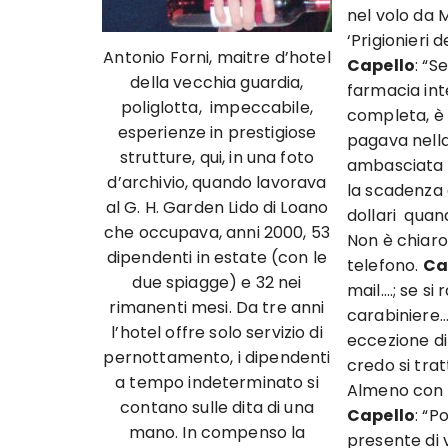
nel volo da M
‘Prigionieri d
Antonio Forni, maitre d’hotel
Capello
: “S
della vecchia guardia,
farmacia int
poliglotta, impeccabile,
completa, è s
esperienze in prestigiose
pagava nella
strutture, qui, in una foto
ambasciata s
d’archivio, quando lavorava
la scadenza 
al G. H. Garden Lido di Loano
dollari quan
che occupava, anni 2000, 53
Non è chiaro
dipendenti in estate (con le
telefono.
Ca
due spiagge) e 32 nei
mail….; se si
rimanenti mesi. Da tre anni
carabiniere… 
l’hotel offre solo servizio di
eccezione di
pernottamento, i dipendenti
credo si trat
a tempo indeterminato si
Almeno con i
contano sulle dita di una
Capello
: “P
mano. In compenso la
presente di 