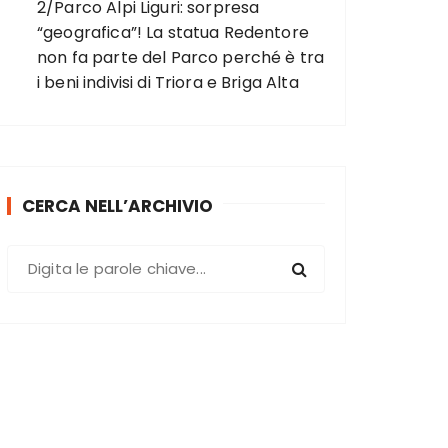
2/Parco Alpi Liguri: sorpresa
“geografica”! La statua Redentore
non fa parte del Parco perché è tra
i beni indivisi di Triora e Briga Alta
CERCA NELL’ARCHIVIO
C
e
r
c
a
: