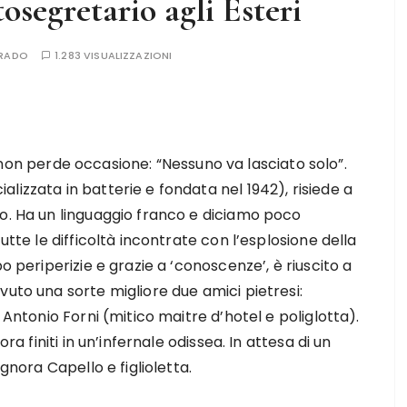
tosegretario agli Esteri
RRADO
1.283 VISUALIZZAZIONI
ni, non perde occasione: “Nessuno va lasciato solo”.
izzata in batterie e fondata nel 1942), risiede a
to. Ha un linguaggio franco e diciamo poco
utte le difficoltà incontrate con l’esplosione della
o periperizie e grazie a ‘conoscenze’, è riuscito a
vuto una sorte migliore due amici pietresi:
 Antonio Forni (mitico maitre d’hotel e poliglotta).
ra finiti in un’infernale odissea. In attesa di un
gnora Capello e figlioletta.