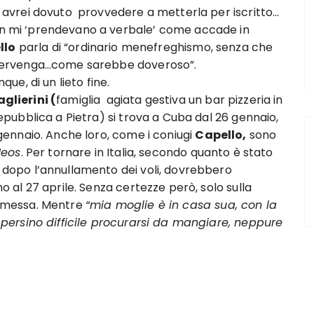
 avrei dovuto provvedere a metterla per iscritto…
 mi ‘prendevano a verbale’ come accade in
llo
parla di “ordinario menefreghismo, senza che
tervenga…come sarebbe doveroso”.
que, di un lieto fine.
glierini (
famiglia agiata gestiva un bar pizzeria in
Repubblica a Pietra) si trova a Cuba dal 26 gennaio,
gennaio. Anche loro, come i coniugi
Capello,
sono
eos
. Per tornare in Italia, secondo quanto è stato
dopo l’annullamento dei voli, dovrebbero
o al 27 aprile. Senza certezze però, solo sulla
omessa. Mentre
“mia moglie è in casa sua, con la
 persino difficile procurarsi da mangiare, neppure