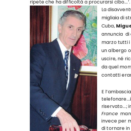
ripete che ha difficoltà a procurarsi cibo….’.
La disavventu
migliaia di s
Cuba,
Migue
annuncia di 
marzo tutti i
un albergo o 
uscire, né r
da quel mome
contatti eran
E l’ambasciat
telefonare….
riservato….;
France
mante
invece per m
di tornare in