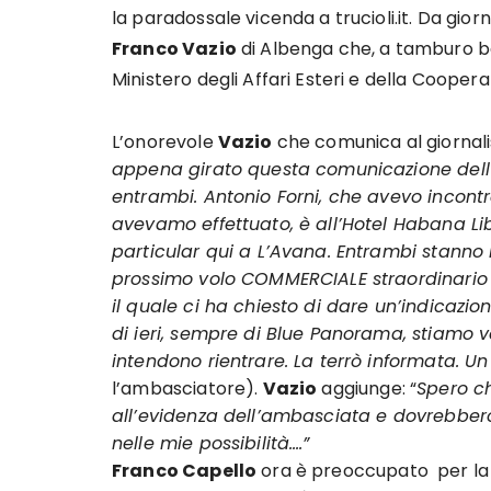
la paradossale vicenda a trucioli.it. Da giorn
Franco Vazio
di Albenga che, a tamburo bat
Ministero degli Affari Esteri e della Cooper
L’onorevole
Vazio
che comunica al giornali
appena girato questa comunicazione dell’A
entrambi. Antonio Forni, che avevo incontr
avevamo effettuato, è all’Hotel Habana Lib
particular qui a L’Avana. Entrambi stanno 
prossimo volo COMMERCIALE straordinari
il quale ci ha chiesto di dare un’indicazion
di ieri, sempre di Blue Panorama, stiamo 
intendono rientrare. La terrò informata. U
l’ambasciatore).
Vazio
aggiunge: “
Spero ch
all’evidenza dell’ambasciata e dovrebbe
nelle mie possibilità….”
Franco Capello
ora è preoccupato per la mo