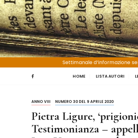
S
a
l
t
a
a
l
Liguria e Basso Piemonte
Trucioli
c
Settimanale d’informazione sen
o
n
HOME
LISTA AUTORI
L
t
e
n
ANNO VIII
NUMERO 30 DEL 9 APRILE 2020
u
t
Pietra Ligure, ‘prigion
o
Testimonianza – appell