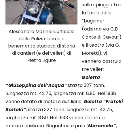
sulla spiaggia tra
la torre delle
“bagaine”
(odierna via C.B.
Alessandro Marinelli, ufficiale
Conte di Cavour)
della Polizia locale e
e il teatro (via G.
benemerito studioso di storia
Moretti), vi
di cantieri (e dei velieri) di
Pietra Ligure
vennero costruiti
tre velieri:
Goletta
“Giuseppina dell’Acqua”
stazza 327 tonn.
lunghezza mt. 42.75, larghezza mt. 8.80. Nel 1938
venne dotato di motore ausiliario.
Goletta “Fratelli
Bertolli”
, stazza 327 tonn. lunghezza mt. 42.75,
larghezza mt. 8.80. Nel 1933 venne dotato di
motore ausiliario. Brigantino a palo “
Maremola”
,