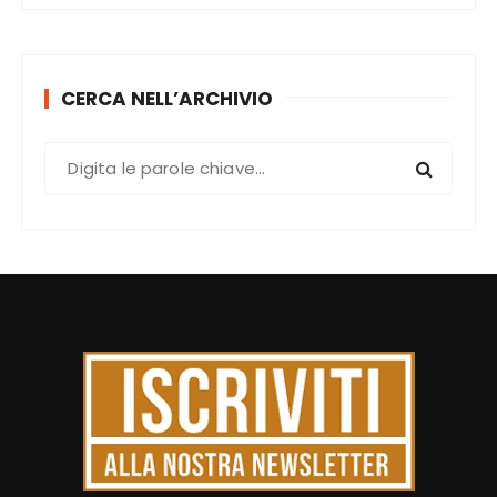
CERCA NELL’ARCHIVIO
C
e
r
c
a
: