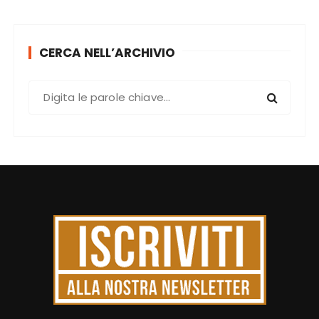
CERCA NELL’ARCHIVIO
C
e
r
c
a
: