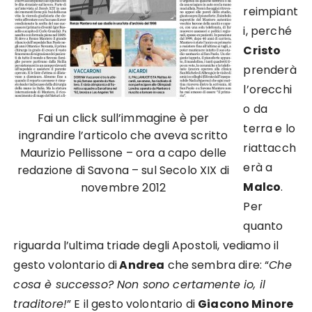
reimpiant
i, perché
Cristo
prenderà
l’orecchi
o da
Fai un click sull’immagine è per
terra e lo
ingrandire l’articolo che aveva scritto
riattacch
Maurizio Pellissone – ora a capo delle
erà a
redazione di Savona – sul Secolo XIX di
Malco
.
novembre 2012
Per
quanto
riguarda l’ultima triade degli Apostoli, vediamo il
gesto volontario di
Andrea
che sembra dire: “
Che
cosa è successo? Non sono certamente io, il
traditore!
” E il gesto volontario di
Giacono Minore