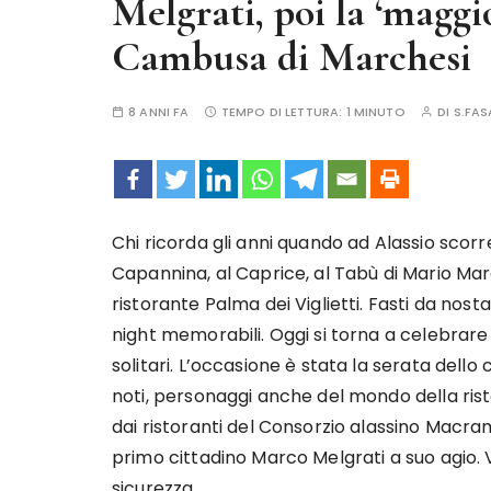
Melgrati, poi la ‘maggio
Cambusa di Marchesi
8 ANNI FA
TEMPO DI LETTURA:
1 MINUTO
DI
S.FA
Chi ricorda gli anni quando ad Alassio scor
Capannina, al Caprice, al Tabù di Mario Mar
ristorante Palma dei Viglietti. Fasti da nos
night memorabili. Oggi si torna a celebrare
solitari. L’occasione è stata la serata dell
noti, personaggi anche del mondo della risto
dai ristoranti del Consorzio alassino Macram
primo cittadino Marco Melgrati a suo agio. 
sicurezza.