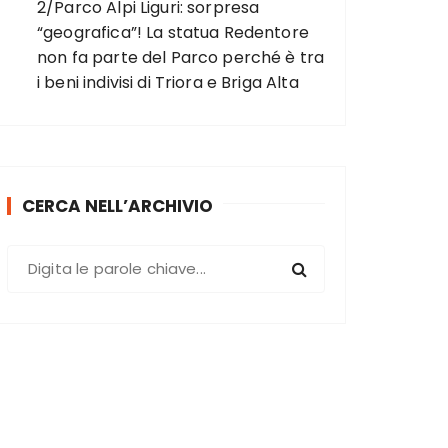
2/Parco Alpi Liguri: sorpresa
“geografica”! La statua Redentore
non fa parte del Parco perché è tra
i beni indivisi di Triora e Briga Alta
CERCA NELL’ARCHIVIO
C
e
r
c
a
: