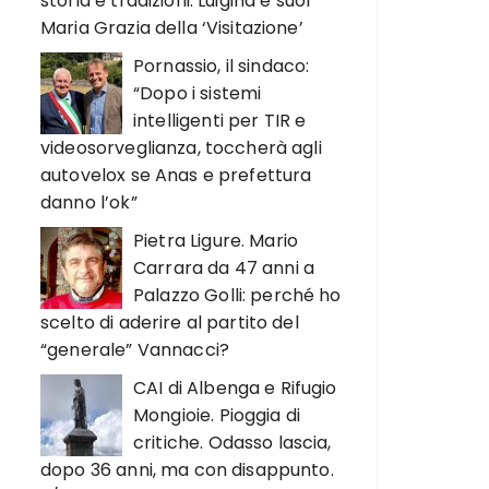
storia e tradizioni. Luigina e suor
Maria Grazia della ‘Visitazione’
Pornassio, il sindaco:
“Dopo i sistemi
intelligenti per TIR e
videosorveglianza, toccherà agli
autovelox se Anas e prefettura
danno l’ok”
Pietra Ligure. Mario
Carrara da 47 anni a
Palazzo Golli: perché ho
scelto di aderire al partito del
“generale” Vannacci?
CAI di Albenga e Rifugio
Mongioie. Pioggia di
critiche. Odasso lascia,
dopo 36 anni, ma con disappunto.