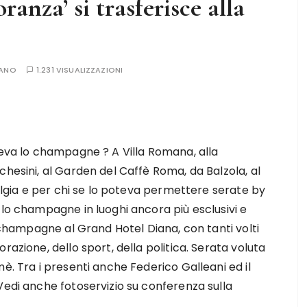
ranza’ si trasferisce alla
SANO
1.231 VISUALIZZAZIONI
reva lo champagne ? A Villa Romana, alla
chesini, al Garden del Caffè Roma, da Balzola, al
talgia e per chi se lo poteva permettere serate by
 lo champagne in luoghi ancora più esclusivi e
o champagne al Grand Hotel Diana, con tanti volti
razione, dello sport, della politica. Serata voluta
è. Tra i presenti anche Federico Galleani ed il
Vedi anche fotoservizio su conferenza sulla