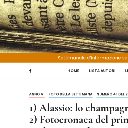
S
a
l
t
a
a
l
Liguria e Basso Piemonte
Trucioli
c
Settimanale d’informazione sen
o
n
HOME
LISTA AUTORI
L
t
e
n
ANNO VI
FOTO DELLA SETTIMANA
NUMERO 41 DEL 2
u
t
1) Alassio: lo champag
o
2) Fotocronaca del pri