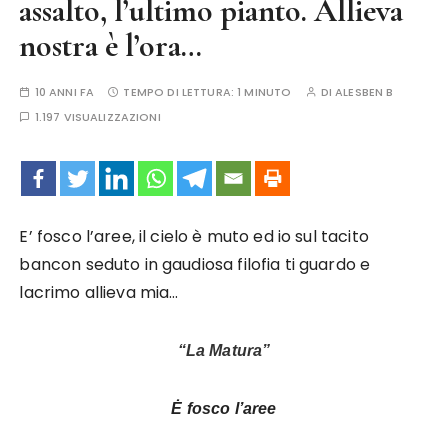
assalto, l’ultimo pianto. Allieva
nostra è l’ora…
10 ANNI FA
TEMPO DI LETTURA:
1 MINUTO
DI
ALESBEN B
1.197 VISUALIZZAZIONI
E’ fosco l’aree, il cielo è muto ed io sul tacito
bancon seduto in gaudiosa filofia ti guardo e
lacrimo allieva mia…
“La Matura”
Ė fosco l’aree