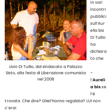
In vari
incontri
pubblici
sull’Aur
elia bis
Di Tullio
ha
dichiara
to che:
Livio Di Tullio, dal sindacato a Palazzo
Sisto, alla festa di Liberazione comunista
–
nel 2008
l’
Aureli
a bis
se
l’è
trovata. Che dire? Gliel’hanno regalata? LUI non
c’era!