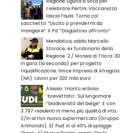
Regione Liguria si vota per
celebrare Pertini. Vaccarezza
lascia l’aula. Torna col
sacchetto: ”Uscito a prendermi da
mangiare“. Il Pd: ”Disgustoso affronto“
Mendatica, addio Marcello
Storace, ex funzionario della
Regione. 2 / Monesi di Triora: 30
in gara (la seconda) per progetto
riqualificazione. Vince impresa di Afragola
(NA). Lavori per 320 mila euro
Alassio ‘manto erboso
‘brevettato’. Sul lungomare
“biodiversità del beige”. E con
3.797 residenti in meno più qualità di vita.
2/In arrivo nuovo supermercato (Gruppo
Arimondo). 3/ Pud: sì al 40% di spiagge