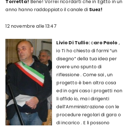
Torretta!
Bene! Vorrei ricordarti che in Egitto in un
anno hanno raddoppiato il canale di
Suez!
12 novembre alle 13:47
Livio Di Tullio:
c
aro Paolo
,
io Ti ho chiesto di farmi “un
disegno” della tua idea per
avere uno spunto di
riflessione . Come sai , un
progetto è ben altra cosa
ed in ogni caso i progetti non
li affido io, ma i dirigenti
dell’Amministrazione con le
procedure regolari di gara o
di incarico . E li possono