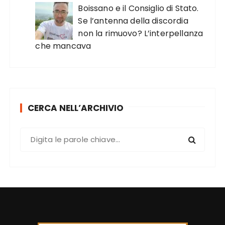
Boissano e il Consiglio di Stato.
Se l’antenna della discordia
non la rimuovo? L’interpellanza
che mancava
CERCA NELL’ARCHIVIO
C
e
r
c
a
: