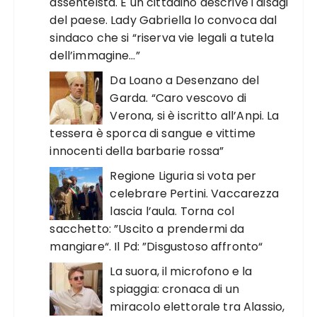
assenteista. E un cittadino descrive i disagi
del paese. Lady Gabriella lo convoca dal
sindaco che si “riserva vie legali a tutela
dell’immagine…”
Da Loano a Desenzano del
Garda. “Caro vescovo di
Verona, si è iscritto all’Anpi. La
tessera è sporca di sangue e vittime
innocenti della barbarie rossa”
Regione Liguria si vota per
celebrare Pertini. Vaccarezza
lascia l’aula. Torna col
sacchetto: ”Uscito a prendermi da
mangiare“. Il Pd: ”Disgustoso affronto“
La suora, il microfono e la
spiaggia: cronaca di un
miracolo elettorale tra Alassio,