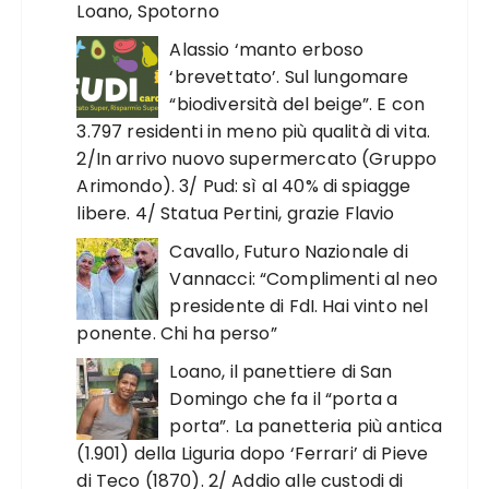
Loano, Spotorno
Alassio ‘manto erboso
‘brevettato’. Sul lungomare
“biodiversità del beige”. E con
3.797 residenti in meno più qualità di vita.
2/In arrivo nuovo supermercato (Gruppo
Arimondo). 3/ Pud: sì al 40% di spiagge
libere. 4/ Statua Pertini, grazie Flavio
Cavallo, Futuro Nazionale di
Vannacci: “Complimenti al neo
presidente di FdI. Hai vinto nel
ponente. Chi ha perso”
Loano, il panettiere di San
Domingo che fa il “porta a
porta”. La panetteria più antica
(1.901) della Liguria dopo ‘Ferrari’ di Pieve
di Teco (1870). 2/ Addio alle custodi di