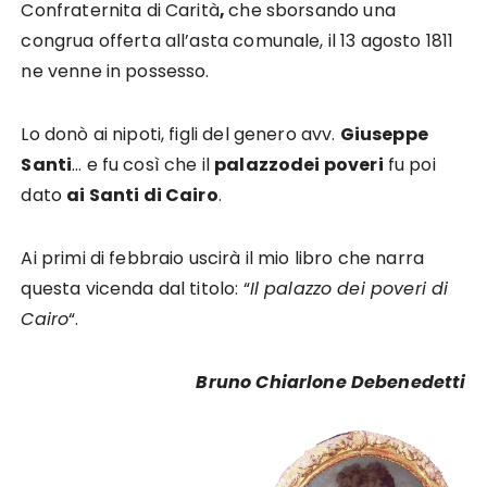
Confraternita di Carità
,
che sborsando una
congrua offerta all’asta comunale, il 13 agosto 1811
ne venne in possesso.
Lo donò ai nipoti, figli del genero avv.
Giuseppe
Santi
… e fu così che il
palazzo
dei poveri
fu poi
dato
ai Santi di Cairo
.
Ai primi di febbraio uscirà il mio libro che narra
questa vicenda dal titolo: “
Il palazzo dei poveri di
Cairo
“.
Bruno Chiarlone Debenedetti