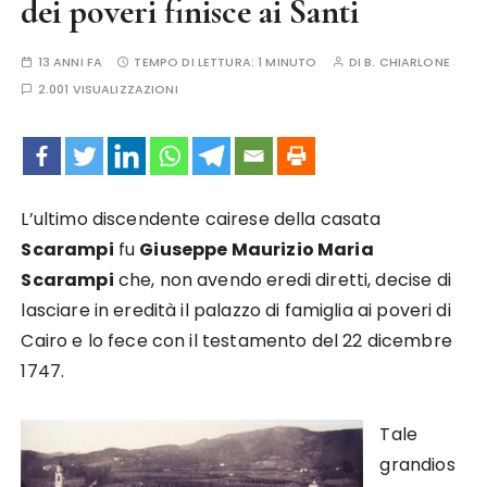
dei poveri finisce ai Santi
13 ANNI FA
TEMPO DI LETTURA:
1 MINUTO
DI
B. CHIARLONE
2.001 VISUALIZZAZIONI
L’ultimo discendente cairese della casata
Scarampi
fu
Giuseppe Maurizio Maria
Scarampi
che, non avendo eredi diretti, decise di
lasciare in eredità il palazzo di famiglia ai poveri di
Cairo e lo fece con il testamento del 22 dicembre
1747.
Tale
grandios