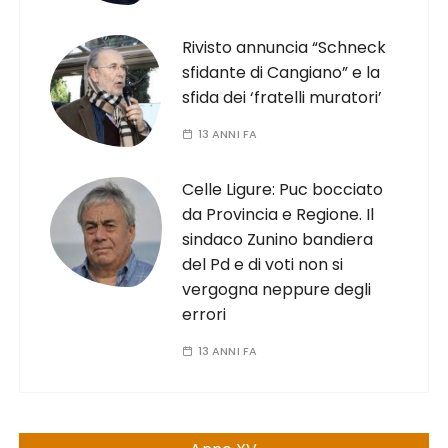
Rivisto annuncia “Schneck
sfidante di Cangiano” e la
sfida dei ‘fratelli muratori’
13 ANNI FA
Celle Ligure: Puc bocciato
da Provincia e Regione. Il
sindaco Zunino bandiera
del Pd e di voti non si
vergogna neppure degli
errori
13 ANNI FA