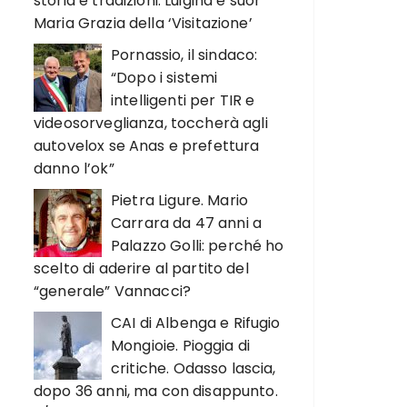
storia e tradizioni. Luigina e suor
Maria Grazia della ‘Visitazione’
Pornassio, il sindaco:
“Dopo i sistemi
intelligenti per TIR e
videosorveglianza, toccherà agli
autovelox se Anas e prefettura
danno l’ok”
Pietra Ligure. Mario
Carrara da 47 anni a
Palazzo Golli: perché ho
scelto di aderire al partito del
“generale” Vannacci?
CAI di Albenga e Rifugio
Mongioie. Pioggia di
critiche. Odasso lascia,
dopo 36 anni, ma con disappunto.