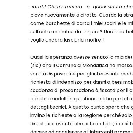
fidarti! Chi ti gratifica è quasi sicuro ch
piove nuovamente a dirotto. Guardo la stra
come barchette di carta i miei sogni e le m
soltanto un mutuo da pagare? Una barchetta
voglio ancora lasciarla morire !
Quasi la speranza avesse sentito la mia det
(sic) che il Comune di Mendatica ha messo
sono a disposizione per gli interessati model
richiesta di indennizzo per danni a beni mobi
scadenza di presentazione è fissata per il 
ritirato i modelli in questione e li ho portat
dettagli tecnici. A questo punto spero che gli
inviino le richieste alla Regione perché solo 
disastroso evento che ci ha colpito,e così 
dovere ad accelerare gli interventi promes