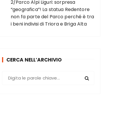
2/Parco Alpi Liguri: sorpresa
“geografica”! La statua Redentore
non fa parte del Parco perché è tra
i beni indivisi di Triora e Briga Alta
CERCA NELL’ARCHIVIO
C
e
r
c
a
: