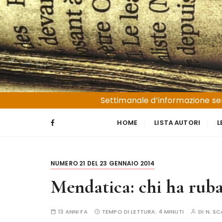
S
a
l
t
a
a
l
Liguria e Basso Piemonte
Trucioli
c
Settimanale d’informazione sen
o
n
HOME
LISTA AUTORI
L
t
e
n
NUMERO 21 DEL 23 GENNAIO 2014
u
t
Mendatica: chi ha ruba
o
13 ANNI FA
TEMPO DI LETTURA:
4 MINUTI
DI
N. S