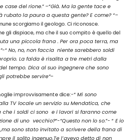
le case del rione
.” –
“Già. Ma la gente tace e
rà rubato la paura a questa gente? E come? “
–
omune scorgiamo il geologo. Ci riconosce.
he gli dispiace, ma che il suo compito è quello del
uta una piccola frana . Per ora poca terra, ma
”
-“
No, no, non faccia niente sarebbero soldi
oprio. La falda è risalita a tre metri dalla
 del tempo. Dica al suo ingegnere che sono
li potrebbe servire”
–
 moglie improvvisamente dice:-“
Mi sono
 alla TV locale un servizio su Mendatica, che
a che i soldi ci sono e i lavori si faranno come
izione di uno vecchio?
“-
“Questo non lo so
.”- “
E io
 ,ma sono stato invitato a scrivere della frana di
pre il solito ingenuo.Te l’avevo detto di non