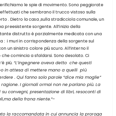
erifichiamo le spie di movimento. Sono peggiorate
à effettuati che sembrano il trucco vistoso sulla
rto . Dietro la casa ,sulla stradicciola comunale, un
na preesistente sorgente. All’inizio della
astante distrutto è parzialmente medicata con una
 : i muri in corrispondenza della sorgente sul
 un sinistro colore più scuro. All’interno il
 che comincia a sfaldarsi. Sono desolato. Ci
’è più.
“L’ingegnere aveva detto che questi
mpo in attesa di mettere mano a quelli più
erdere . Qui fanno solo parole “dice mia moglie”
 ragione. I giornali ormai non ne parlano più. La
 su convegni, presentazione di libri, resoconti di
li,ma della frana niente.”
–
ato la raccomandata in cui annuncia la proroga