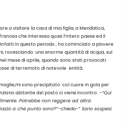
e a visitare la casa di mia figlia, a Mendatica,
anosa che interessa quasi l’intero paese ed il
nfatti in questo periodo , ha cominciato a piovere
ni, rovesciando una enorme quantità di acqua, sul
 mese di aprile, quando sono stati provocati
cosse di terremoto di notevole entità.
oglie,mi sono precipitato col cuore in gola per
anziano abitante del posto ci viene incontro. –
“Qui
bilmente. Potrebbe non reggere ad altra
Riazzo a che punto sono
?”-chiedo-”
Sono sospesi.