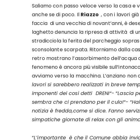
Saliamo con passo veloce verso la casa e v
anche se di poco. Il
Riazzo
, con i lavori gi
faccia di una vecchia di novant’anni, è dese
laghetto denuncia la ripresa di attività di u
stradicciola la ferita del parcheggio sopr
sconsolante scarpata. Ritorniamo dalla casa
retro mostrano l’assorbimento dell’acqua con
fenomeno è ancora più visibile sull’intonaco
avviamo verso la macchina. L’anziano non c
lavori si sarebbero realizzati in breve te
imponenti dei cosi detti DRENI
“- “
Lascia p
sembra che ci prendano per il culo!
“- “
Hai
notizia è fredda,come si dice. Fanno servizi
simpatiche giornate di relax con gli anima
“
L’importante è che il Comune abbia invi