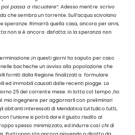
e poi passa a riscuotere
“. Adesso mentre scrivo
da che sembra un torrente. Sull’acqua scivolano
ie speranze. Rimarrà quella casa, ancora per anni,
 non si è ancora disfatta: io la speranza non
erminazione ,in questi giorni ho saputo per caso
 nelle bacheche un avviso alla popolazione che
li forniti dalla Regione finalizzati a formulare
li ed immobili causati dalle recenti piogge. La
giorno 25 del corrente mese. In lotta col tempo ,ho
i al mio ingegnere per aggiornarli con preliminari
 abitanti interessati di Mendatica tutti,dico tutti,
con l’unione si potrà dare il giusto risalto al
troppo spesso minimizzato, ed indurre così chi di
si. Purtroppo sta ancora piovendo a dirotto da