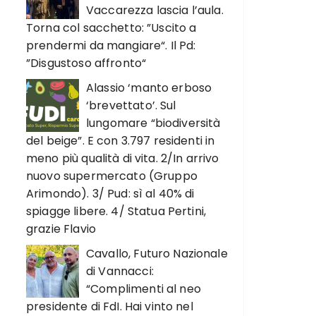
Vaccarezza lascia l’aula.
Torna col sacchetto: ”Uscito a
prendermi da mangiare“. Il Pd:
”Disgustoso affronto“
Alassio ‘manto erboso
‘brevettato’. Sul
lungomare “biodiversità
del beige”. E con 3.797 residenti in
meno più qualità di vita. 2/In arrivo
nuovo supermercato (Gruppo
Arimondo). 3/ Pud: sì al 40% di
spiagge libere. 4/ Statua Pertini,
grazie Flavio
Cavallo, Futuro Nazionale
di Vannacci:
“Complimenti al neo
presidente di FdI. Hai vinto nel