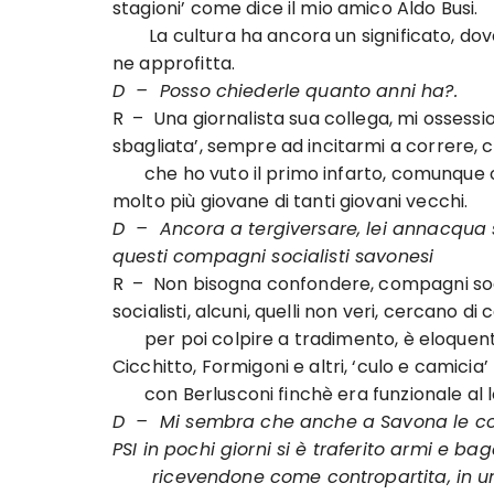
stagioni’ come dice il mio amico Aldo Busi.
La cultura ha ancora un significato, dove
ne approfitta.
D – Posso chiederle quanto anni ha?.
R – Una giornalista sua collega, mi ossessio
sbagliata’, sempre ad incitarmi a correre, c
che ho vuto il primo infarto, comunque o
molto più giovane di tanti giovani vecchi.
D – Ancora a tergiversare, lei annacqua se
questi compagni socialisti savonesi
R – Non bisogna confondere, compagni soci
socialisti, alcuni, quelli non veri, cercano di
per poi colpire a tradimento, è eloquen
Cicchitto, Formigoni e altri, ‘culo e camicia’
con Berlusconi finchè era funzionale al l
D – Mi sembra che anche a Savona le cos
PSI in pochi giorni si è traferito armi e bag
ricevendone come contropartita, in un 