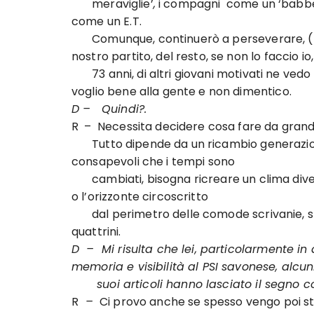
meraviglie’
,
i compagni come un ‘babbeo’ 
come un E.T.
Comunque, continuerò a perseverare, (nel
nostro partito, del resto, se non lo faccio io,
73 anni, di altri giovani motivati ne vedo p
voglio bene alla gente e non dimentico.
D – Quindi?.
R – Necessita decidere cosa fare da grandi
Tutto dipende da un ricambio generazional
consapevoli che i tempi sono
cambiati, bisogna ricreare un clima divers
o l’orizzonte circoscritto
dal perimetro delle comode scrivanie, sma
quattrini.
D – Mi risulta che lei, particolarmente in q
memoria e visibilità al PSI savonese, alcun
suoi articoli hanno lasciato il segno come
R
–
Ci provo anche se spesso vengo poi str