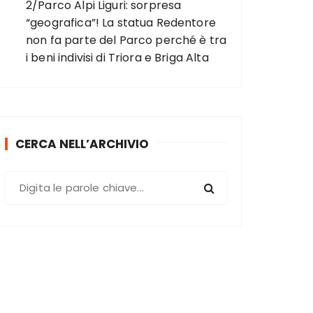
2/Parco Alpi Liguri: sorpresa
“geografica”! La statua Redentore
non fa parte del Parco perché è tra
i beni indivisi di Triora e Briga Alta
CERCA NELL’ARCHIVIO
C
e
r
c
a
: