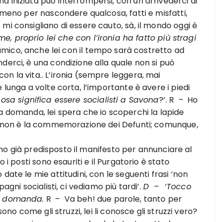
 iniziata può interrompersi, con un arrivederci ai
o meno per nascondere qualcosa, fatti e misfatti,
mi consigliano di essere cauto, sà, il mondo oggi è
, proprio lei che con l’ironia ha fatto più stragi
ico, anche lei con il tempo sarà costretto ad
derci, è una condizione alla quale non si può
n la vita.. L’ironia (sempre leggera, mai
 lunga a volte corta, l’importante è avere i piedi
sa significa essere socialisti a Savona
?’. R – Ho
a domanda, lei spera che io scoperchi la lapide
gi non è la commemorazione dei Defunti; comunque,
o già predisposto il manifesto per annunciare al
 i posti sono esauriti e il Purgatorio è stato
date le mie attitudini, con le seguenti frasi ‘non
agni socialisti, ci vediamo più tardi’.
D – ‘Tocco
ia domanda.
R – Va beh! due parole, tanto per
sono come gli struzzi, lei li conosce gli struzzi vero?