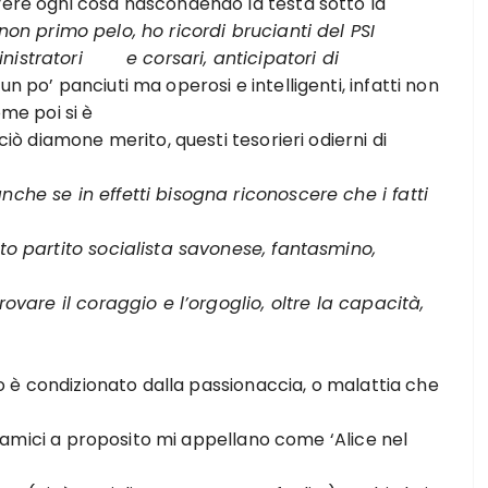
lvere ogni cosa nascondendo la testa sotto la
non primo pelo, ho ricordi brucianti del PSI
nistratori
e corsari, anticipatori di
 po’ panciuti ma operosi e intelligenti, infatti non
ome poi si è
 diamone merito, questi tesorieri odierni di
che se in effetti bisogna riconoscere che i fatti
partito socialista savonese, fantasmino,
are il coraggio e l’orgoglio, oltre la capacità,
io è condizionato dalla passionaccia, o malattia che
amici a proposito mi appellano come ‘Alice nel