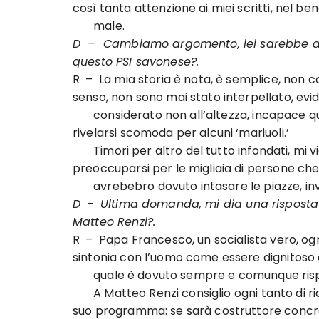
così tanta attenzione ai miei scritti, nel ben
male.
D – Cambiamo argomento, lei sarebbe disp
questo PSI savonese?.
R – La mia storia è nota, è semplice, non co
senso, non sono mai stato interpellato, e
considerato non all’altezza, incapace qu
rivelarsi scomoda per alcuni ‘mariuoli.’
Timori per altro del tutto infondati, mi vi
preoccuparsi per le migliaia di persone ch
avrebebro dovuto intasare le piazze, inve
D
–
Ultima domanda, mi dia una risposta
Matteo Renzi?.
R – Papa Francesco, un socialista vero, ogn
sintonia con l’uomo come essere dignitoso 
quale è dovuto sempre e comunque rispett
A Matteo Renzi consiglio ogni tanto di ri
suo programma: se sarà costruttore concre