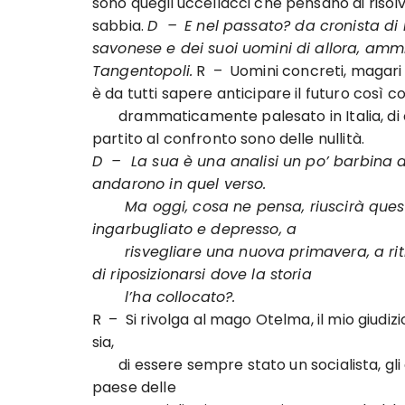
sono quegli uccellacci che pensano di riso
sabbia.
D –
E nel passato? da cronista di 
savonese e dei suoi uomini di allora, ammi
Tangentopoli.
R – Uomini concreti, magari un
è da tutti sapere anticipare il futuro così c
drammaticamente palesato in Italia, di ciò
partito al confronto sono delle nullità.
D – La sua è una analisi un po’ barbina an
andarono in quel verso.
Ma oggi, cosa ne pensa, riuscirà questo 
ingarbugliato e depresso, a
risvegliare una nuova primavera, a ritrov
di riposizionarsi dove la storia
l’ha collocato?.
R – Si rivolga al mago Otelma, il mio giudiz
sia,
di essere sempre stato un socialista, gli 
paese delle