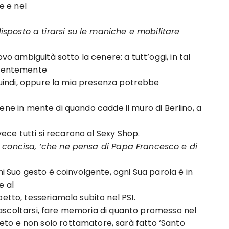
e e nel
osto a tirarsi su le maniche e mobilitare
vo ambiguità sotto la cenere: a tutt’oggi, in tal
videntemente
indi, oppure la mia presenza potrebbe
ene in mente di quando cadde il muro di Berlino, a
e
ce tutti si recarono al Sexy Shop.
 concisa, ‘che ne pensa di Papa Francesco e di
i Suo gesto è coinvolgente, ogni Sua parola è in
e al
o, tesseriamolo subito nel PSI.
ascoltarsi, fare memoria di quanto promesso nel
to e non solo rottamatore, sarà fatto ‘Santo