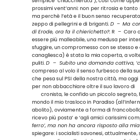
semplice ‘chiacchierata’), così come appena
prossimi vent’anni: non per ritrosia e tant
ma perchè l’età e il buon senso recuperato 
zeppo di pellegrini e di briganti.
D
–
Ma come
di Erode, ora fa il chierichetto?.
R
–
Caro am
essere più malleabile, una medusa per inten
sfuggire, un compromesso con se stesso e co
canagliesca) è stata la mia coperta, a volte
puliti.
D – Subito una domanda cattiva, ‘co
compreso al volo il senso furbesco della su
che pesa sul PSI della nostra città, ma og
per non abbacchiare oltre il suo lavoro di
cronista, le confido un piccolo segreto, h
mondo il mio trasloco in Paradiso (all’Inferno
abolito), ovviamente a forma di francobollo 
ricevo più posta’ e ‘agli amici carissimi comp
ferro’, ma non ha ancora risposto alla m
spiegare: i socialisti savonesi, attualmente, 