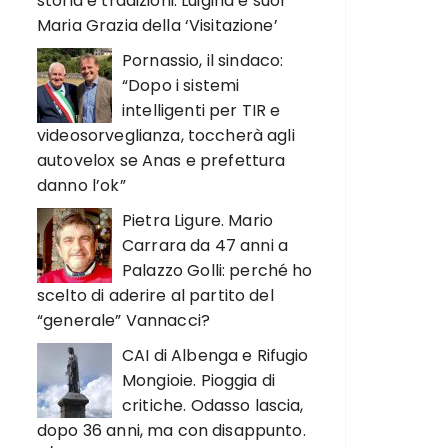
storia e tradizioni. Luigina e suor
Maria Grazia della ‘Visitazione’
Pornassio, il sindaco:
“Dopo i sistemi
intelligenti per TIR e
videosorveglianza, toccherà agli
autovelox se Anas e prefettura
danno l’ok”
Pietra Ligure. Mario
Carrara da 47 anni a
Palazzo Golli: perché ho
scelto di aderire al partito del
“generale” Vannacci?
CAI di Albenga e Rifugio
Mongioie. Pioggia di
critiche. Odasso lascia,
dopo 36 anni, ma con disappunto.