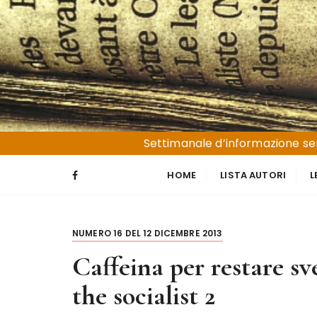
S
a
l
t
a
a
l
Liguria e Basso Piemonte
Trucioli
c
Settimanale d’informazione sen
o
n
HOME
LISTA AUTORI
L
t
e
n
NUMERO 16 DEL 12 DICEMBRE 2013
u
t
Caffeina per restare sve
o
the socialist 2