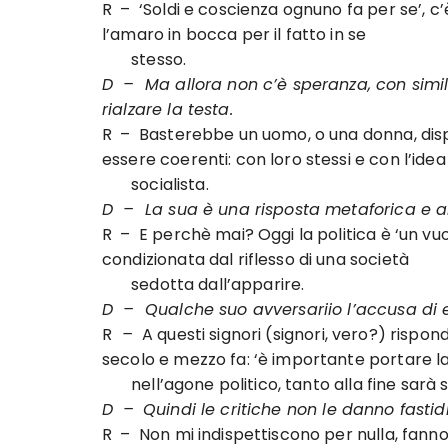
R – ‘Soldi e coscienza ognuno fa per se’, c’
l’amaro in bocca per il fatto in se
stesso.
D – Ma allora non c’è speranza, con simili
rialzare la testa.
R – Basterebbe un uomo, o una donna, dispo
essere coerenti: con loro stessi e con l’idea
socialista.
D – La sua è una risposta metaforica e al 
R – E perchè mai? Oggi la politica è ‘un vu
condizionata dal riflesso di una società
sedotta dall’apparire.
D – Qualche suo avversariio l’accusa di e
R
–
A questi signori (signori, vero?) rispon
secolo e mezzo fa: ‘è importante portare la
nell’agone politico, tanto alla fine sarà s
D –
Quindi le critiche non le danno fastidi
R – Non mi indispettiscono per nulla, fanno 