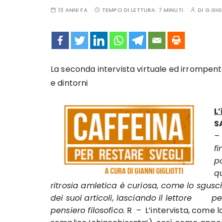
13 ANNI FA
TEMPO DI LETTURA:
7 MINUTI
DI
G.GIG
La seconda intervista virtuale ed irrompent
e dintorni
L
S
–
f
p
qu
ritrosia amletica è curiosa, come lo sgusci
dei suoi articoli, lasciando il lettore
perenn
pensiero filosofico.
R – L’intervista, come la