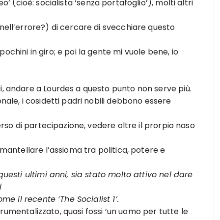
(cioè: socialista ‘senza portafoglio’), molti altri
l’errore?) di cercare di svecchiare questo
ochini in giro; e poi la gente mi vuole bene, io
, andare a Lourdes a questo punto non serve più.
e, i cosidetti padri nobili debbono essere
o di partecipazione, vedere oltre il prorpio naso
ntellare l’assioma tra politica, potere e
uesti ultimi anni, sia stato molto attivo nel dare
i
 il recente ‘The Socialist 1’.
umentalizzato, quasi fossi ‘un uomo per tutte le