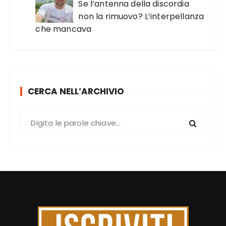
Se l’antenna della discordia
non la rimuovo? L’interpellanza
che mancava
CERCA NELL’ARCHIVIO
C
e
r
c
a
: