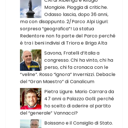
CAI di Albenga e Rifugio
Mongioie. Pioggia di critiche.
Odasso lascia, dopo 36 anni,
ma con disappunto. 2/Parco Alpi Liguri:
sorpresa “geografica”! La statua
Redentore non fa parte del Parco perché
è tra i beni indivisi di Triora e Briga Alta
Savona, Fratelli d’Italia a
congresso. Chi ha vinto, chi ha
perso, chi fa cronaca con le
“veline”. Rosso “ignora” Invernizzi. Debacle
del “Gran Maestro” di Canalicum
Pietra Ligure. Mario Carrara da
47 anni a Palazzo Golli: perché
ho scelto di aderire al partito
del “generale” Vannacci?
Boissano e il Consiglio di Stato.