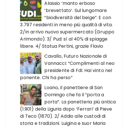
Alassio ‘manto erboso
‘brevettato’. Sul lungomare
“biodiversità del beige”. E con
3.797 residenti in meno più qualità di vita.
2/In arrivo nuovo supermercato (Gruppo
Arimondo). 3/ Pud: sì al 40% di spiagge
libere. 4/ Statua Pertini, grazie Flavio
Cavallo, Futuro Nazionale di
Vannacci: “Complimenti al neo
presidente di FdI. Hai vinto nel
ponente. Chi ha perso”
Loano, il panettiere di San
Domingo che fa il “porta a
porta”. La panetteria più antica
(1.901) della Liguria dopo ‘Ferrari’ di Pieve
di Teco (1870). 2/ Addio alle custodi di
storia e tradizioni. Luigina e suor Maria