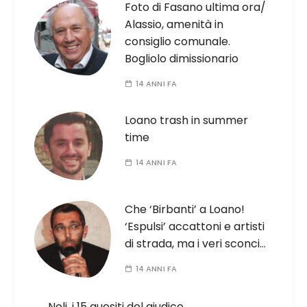
Foto di Fasano ultima ora/
Alassio, amenità in
consiglio comunale.
Bogliolo dimissionario
14 ANNI FA
Loano trash in summer
time
14 ANNI FA
Che ‘Birbanti’ a Loano!
‘Espulsi’ accattoni e artisti
di strada, ma i veri sconci…
14 ANNI FA
Noli, i 15 quesiti del giudice