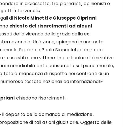
pondere in diciassette, tra giornalisti, opinionisti e
ggetti intervenuti»
egali di
Nicole Minetti e Giuseppe Cipriani
nno
chiesto dei risarcimenti ad alcuni
ssati della vicenda della grazia della ex
nternazionale. Un’azione, spiegano in una nota
manuele Fisicaro e Paolo Siniscalchi contro «la
o assistiti sono vittime. In particolare le iniziative
ormai irrimediabilmente consumato sul piano morale,
a totale mancanza di rispetto nei confronti di un
 numerose testate nazionali ed internazionali».
ipriani
chiedono risarcimenti.
o il deposito della domanda di mediazione,
oposizione di tali azioni giudiziarie. Oggetto delle