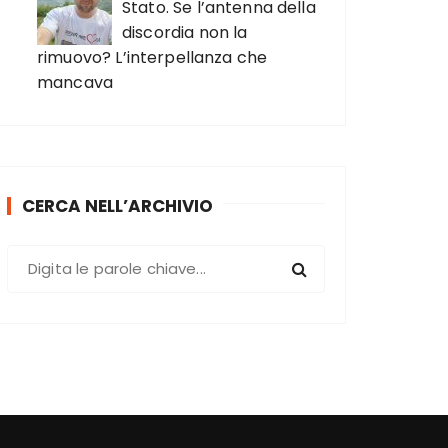
Stato. Se l’antenna della
discordia non la
rimuovo? L’interpellanza che
mancava
CERCA NELL’ARCHIVIO
C
e
r
c
a
: