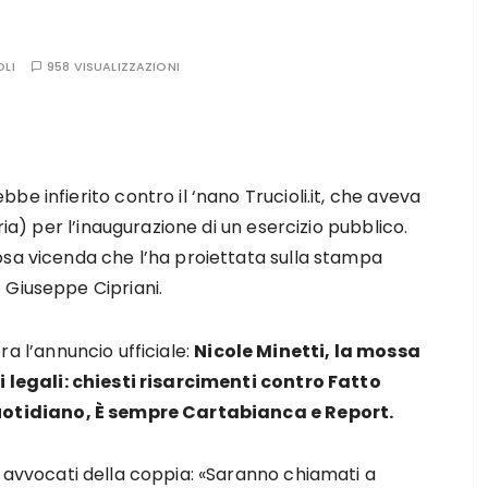
OLI
958 VISUALIZZAZIONI
e infierito contro il ‘nano Trucioli.it, che aveva
ria) per l’inaugurazione di un esercizio pubblico.
osa vicenda che l’ha proiettata sulla stampa
 Giuseppe Cipriani.
ora l’annuncio ufficiale:
Nicole Minetti, la mossa
i legali: chiesti risarcimenti contro Fatto
otidiano, È sempre Cartabianca e Report.
i avvocati della coppia: «Saranno chiamati a