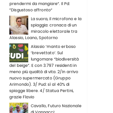
prendermi da mangiare“. Il Pd:
”Disgustoso affronto“
La suora, il microfono e la
spiaggia: cronaca di un
miracolo elettorale tra
Alassio, Loano, Spotorno
Alassio ‘manto erboso
‘brevettato’. Sul
lungomare “biodiversità
del beige”. E con 3.797 residenti in
meno più qualità di vita. 2/In arrivo
nuovo supermercato (Gruppo
Arimondo). 3/ Pud: sì al 40% di
spiagge libere. 4/ Statua Pertini,
grazie Flavio
Cavallo, Futuro Nazionale
di Vannacci: