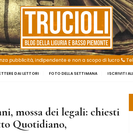
za pubblicità, indipendente e non a scopo di lucro
Tel
ETTERE DAI LETTORI
FOTO DELLA SETTIMANA
ISCRIVITI A
i, mossa dei legali: chiesti
tto Quotidiano,