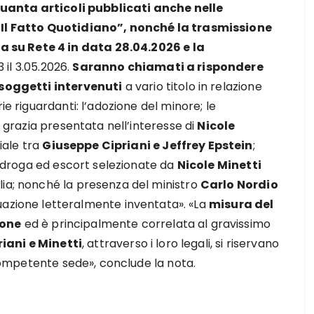
quanta articoli pubblicati anche nelle
 “Il Fatto Quotidiano”, nonché la trasmissione
su Rete 4 in data 28.04.2026 e la
 il 3.05.2026.
Saranno chiamati a rispondere
e soggetti intervenuti
a vario titolo in relazione
ie riguardanti: l’adozione del minore; le
i grazia presentata nell’interesse di
Nicole
iale tra
Giuseppe Cipriani e Jeffrey Epstein
;
di droga ed escort selezionate da
Nicole Minetti
lia; nonché la presenza del ministro
Carlo Nordio
inuazione letteralmente inventata». «La
misura del
ione
ed è principalmente correlata al gravissimo
riani e Minetti
, attraverso i loro legali, si riservano
i competente sede», conclude la nota.