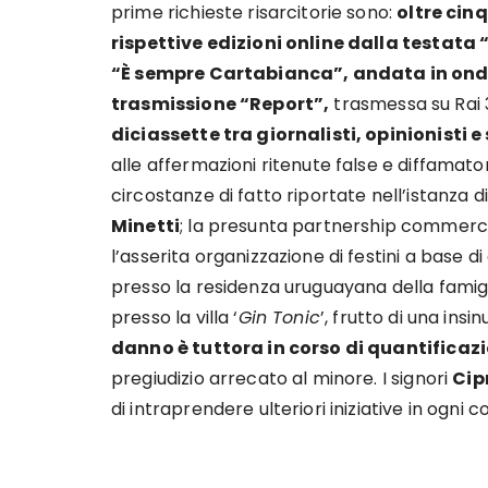
prime richieste risarcitorie sono:
oltre cin
rispettive edizioni online dalla testata
“È sempre Cartabianca”, andata in onda 
trasmissione “Report”,
trasmessa su Rai 3
diciassette tra giornalisti, opinionisti 
alle affermazioni ritenute false e diffamator
circostanze di fatto riportate nell’istanza d
Minetti
; la presunta partnership commerc
l’asserita organizzazione di festini a base 
presso la residenza uruguayana della famig
presso la villa ‘
Gin Tonic
’, frutto di una ins
danno è tuttora in corso di quantificaz
pregiudizio arrecato al minore. I signori
Cip
di intraprendere ulteriori iniziative in ogn