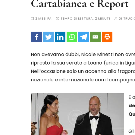
Cartabianca e Report
2 MESI FA
TEMPO DI LETTURA:
2 MINUTI
DI
TRUCI
Non avevamo dubbi, Nicole Minetti non avrebb
riprosto la sua serata a Loano (unica in Ligu
Nell’occasione solo un accenno alla fragor
nazionale e internazionale con il compagno
E 
de
Qu
Gl