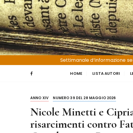
S
a
l
t
a
a
l
Liguria e Basso Piemonte
Trucioli
c
Settimanale d’informazione sen
o
n
HOME
LISTA AUTORI
L
t
e
n
ANNO XIV
NUMERO 39 DEL 28 MAGGIO 2026
u
t
Nicole Minetti e Ciprian
o
risarcimenti contro Fa