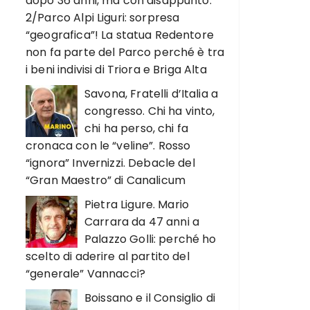
dopo 36 anni, ma con disappunto.
2/Parco Alpi Liguri: sorpresa
“geografica”! La statua Redentore
non fa parte del Parco perché è tra
i beni indivisi di Triora e Briga Alta
Savona, Fratelli d’Italia a
congresso. Chi ha vinto,
chi ha perso, chi fa
cronaca con le “veline”. Rosso
“ignora” Invernizzi. Debacle del
“Gran Maestro” di Canalicum
Pietra Ligure. Mario
Carrara da 47 anni a
Palazzo Golli: perché ho
scelto di aderire al partito del
“generale” Vannacci?
Boissano e il Consiglio di