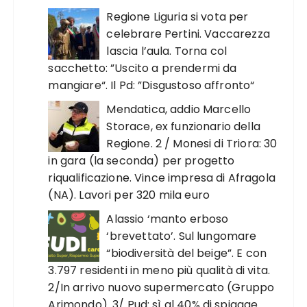
Regione Liguria si vota per
celebrare Pertini. Vaccarezza
lascia l’aula. Torna col
sacchetto: ”Uscito a prendermi da
mangiare“. Il Pd: ”Disgustoso affronto“
Mendatica, addio Marcello
Storace, ex funzionario della
Regione. 2 / Monesi di Triora: 30
in gara (la seconda) per progetto
riqualificazione. Vince impresa di Afragola
(NA). Lavori per 320 mila euro
Alassio ‘manto erboso
‘brevettato’. Sul lungomare
“biodiversità del beige”. E con
3.797 residenti in meno più qualità di vita.
2/In arrivo nuovo supermercato (Gruppo
Arimondo). 3/ Pud: sì al 40% di spiagge