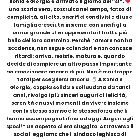
Sonia e Giorgio è arrivato il giorno del “sì”.
Una storia vera, costruita nel tempo, fatta di
complicità, affetto, sacrifici condivisi e di una
famiglia cresciuta insieme, con una figlia
ormai grande che rappresenta il frutto più
bello del loro cammino. Perché l’amore non ha
scadenze, non segue calendari e non conosce
ritardi: arriva, resiste, matura e, quando
decide di compiere un altro passo importante,
sa emozionare ancora di più. Non è mai troppo
tardi per scegliersi ancora.
A Sonia e
Giorgio, coppia solida e collaudata da tanti
anni, rivolgo i più sinceri auguri di felicità,
serenità e nuovi momenti da vivere insieme
con lo stesso sorriso e la stessa forza che li
hanno accompagnati fino ad oggi. Auguri agli
sposi!” Un aspetto ci era sfuggito. Attraverso il
social leggiamo che il sindaco leghista di