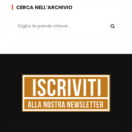
CERCA NELL’ARCHIVIO
C
e
r
c
a
: