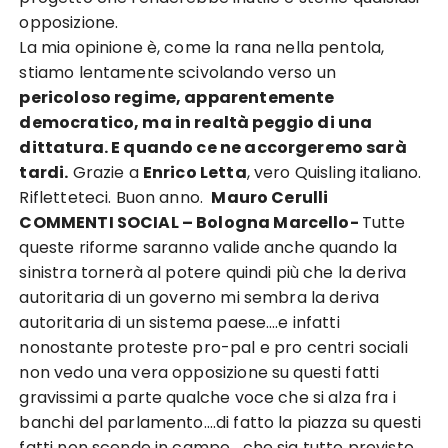
opposizione.
La mia opinione è, come la rana nella pentola,
stiamo lentamente scivolando verso un
pericoloso regime, apparentemente
democratico, ma in realtà peggio di una
dittatura. E quando ce ne accorgeremo sarà
tardi.
Grazie a
Enrico Letta
, vero Quisling italiano.
Rifletteteci. Buon anno.
Mauro Cerulli
COMMENTI SOCIAL –
Bologna Marcello-
Tutte
queste riforme saranno valide anche quando la
sinistra tornerà al potere quindi più che la deriva
autoritaria di un governo mi sembra la deriva
autoritaria di un sistema paese….e infatti
nonostante proteste pro-pal e pro centri sociali
non vedo una vera opposizione su questi fatti
gravissimi a parte qualche voce che si alza fra i
banchi del parlamento….di fatto la piazza su questi
fatti non scende in campo….che sia tutto previsto