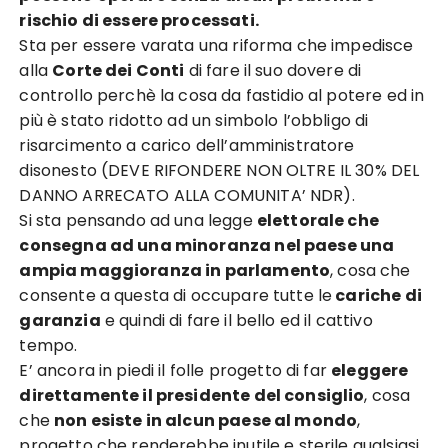
rischio di essere processati.
Sta per essere varata una riforma che impedisce
alla
Corte dei Conti
di fare il suo dovere di
controllo perchè la cosa da fastidio al potere ed in
più è stato ridotto ad un simbolo l’obbligo di
risarcimento a carico dell’amministratore
disonesto (DEVE RIFONDERE NON OLTRE IL 30% DEL
DANNO ARRECATO ALLA COMUNITA’ NDR).
Si sta pensando ad una legge
elettorale che
consegna ad una minoranza nel paese una
ampia maggioranza in parlamento
, cosa che
consente a questa di occupare tutte le
cariche di
garanzia
e quindi di fare il bello ed il cattivo
tempo.
E’ ancora in piedi il folle progetto di far
eleggere
direttamente il presidente del consiglio
, cosa
che
non esiste in alcun paese al mondo
,
progetto che renderebbe inutile e sterile qualsiasi