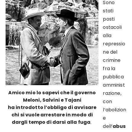
Sono
stati
posti
ostacoli
alla
repressio
ne del
crimine
fra la
pubblica
amminist
Amico mio lo sapevi che il governo
razione,
Meloni, Salvini e Tajani
con
ha introdotto l’obbligo di avvisare
l’abolizion
chi si vuole arrestare in modo di
e
dargli tempo di darsi alla fuga
.
dell’
abus