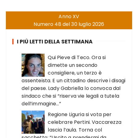
Anno XV
Numero 48 del 30 luglio 2026
I PIÙ LETTI DELLA SETTIMANA
Qui Pieve di Teco. Ora si
dimette un secondo
consigliere, un terzo è
assenteista. E un cittadino descrive i disagi
del paese. Lady Gabriella lo convoca dal
sindaco che si “riserva vie legali a tutela
dell’immagine…”
Regione Liguria si vota per
celebrare Pertini. Vaccarezza
lascia l’aula. Torna col
sacchetto: ”Uscito a prendermi da