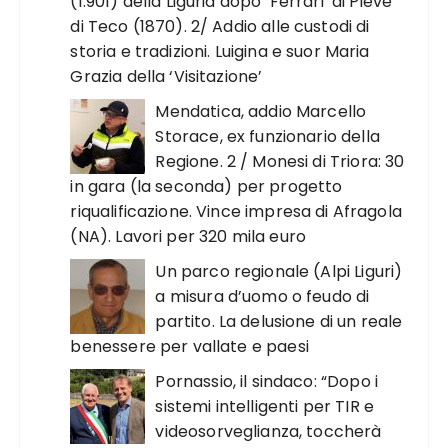
(1.901) della Liguria dopo ‘Ferrari’ di Pieve
di Teco (1870). 2/ Addio alle custodi di
storia e tradizioni. Luigina e suor Maria
Grazia della ‘Visitazione’
Mendatica, addio Marcello
Storace, ex funzionario della
Regione. 2 / Monesi di Triora: 30
in gara (la seconda) per progetto
riqualificazione. Vince impresa di Afragola
(NA). Lavori per 320 mila euro
Un parco regionale (Alpi Liguri)
a misura d’uomo o feudo di
partito. La delusione di un reale
benessere per vallate e paesi
Pornassio, il sindaco: “Dopo i
sistemi intelligenti per TIR e
videosorveglianza, toccherà