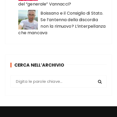
del “generale” Vannacci?
Boissano e il Consiglio di Stato.
Se l’antenna della discordia
non la rimuovo? L’interpellanza
che mancava
CERCA NELL’ARCHIVIO
C
e
r
c
a
: