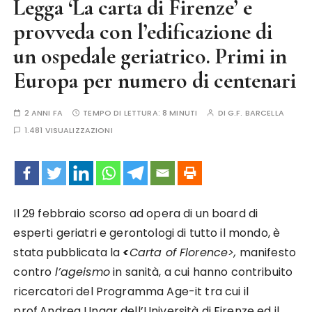
Legga ‘La carta di Firenze’ e
provveda con l’edificazione di
un ospedale geriatrico. Primi in
Europa per numero di centenari
2 ANNI FA
TEMPO DI LETTURA:
8 MINUTI
DI
G.F. BARCELLA
1.481 VISUALIZZAZIONI
Il 29 febbraio scorso ad opera di un board di
esperti geriatri e gerontologi di tutto il mondo, è
stata pubblicata la
<
Carta of Florence>,
manifesto
contro
l’ageismo
in sanità, a cui hanno contribuito
ricercatori del Programma Age-it tra cui il
prof.Andrea Ungar dell’Università di Firenze ed il