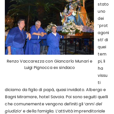
stato
uno
dei
‘prot
agoni
sti’ di
quei
tem
Renzo Vaccarezza con Giancarlo Munari e
pi, li
Luigi Pignocca ex sindaco
ha
vissu
ti
diciamo da figlio di papà, quasi invidiato. Albergo e
Bagni Miramare, hotel Savoia. Poi sono seguiti quelli
che comunemente vengono definiti gli ‘
anni del
giudizio
‘ e della famiglia. L’attività imprenditoriale