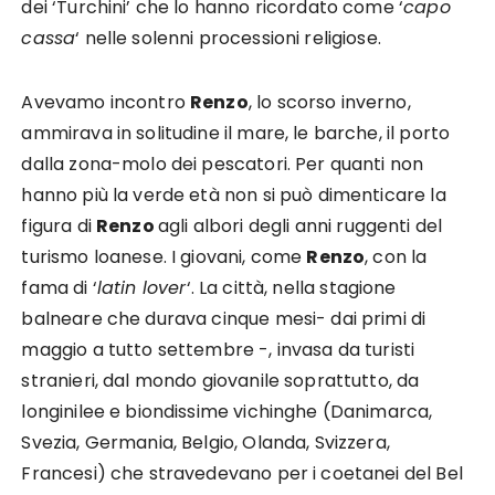
dei ‘Turchini’ che lo hanno ricordato come ‘
capo
cassa
‘ nelle solenni processioni religiose.
Avevamo incontro
Renzo
, lo scorso inverno,
ammirava in solitudine il mare, le barche, il porto
dalla zona-molo dei pescatori. Per quanti non
hanno più la verde età non si può dimenticare la
figura di
Renzo
agli albori degli anni ruggenti del
turismo loanese. I giovani, come
Renzo
, con la
fama di ‘
latin lover
‘. La città, nella stagione
balneare che durava cinque mesi- dai primi di
maggio a tutto settembre -, invasa da turisti
stranieri, dal mondo giovanile soprattutto, da
longinilee e biondissime vichinghe (Danimarca,
Svezia, Germania, Belgio, Olanda, Svizzera,
Francesi) che stravedevano per i coetanei del Bel