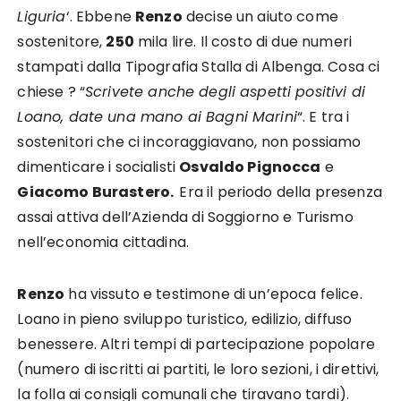
Liguria
‘. Ebbene
Renzo
decise un aiuto come
sostenitore,
250
mila lire. Il costo di due numeri
stampati dalla Tipografia Stalla di Albenga. Cosa ci
chiese ? “
Scrivete anche degli aspetti positivi di
Loano, date una mano ai Bagni Marini
“. E tra i
sostenitori che ci incoraggiavano, non possiamo
dimenticare i socialisti
Osvaldo Pignocca
e
Giacomo Burastero.
Era il periodo della presenza
assai attiva dell’Azienda di Soggiorno e Turismo
nell’economia cittadina.
Renzo
ha vissuto e testimone di un’epoca felice.
Loano in pieno sviluppo turistico, edilizio, diffuso
benessere. Altri tempi di partecipazione popolare
(numero di iscritti ai partiti, le loro sezioni, i direttivi,
la folla ai consigli comunali che tiravano tardi).