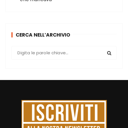
CERCA NELL’ARCHIVIO
C
e
r
c
a
: