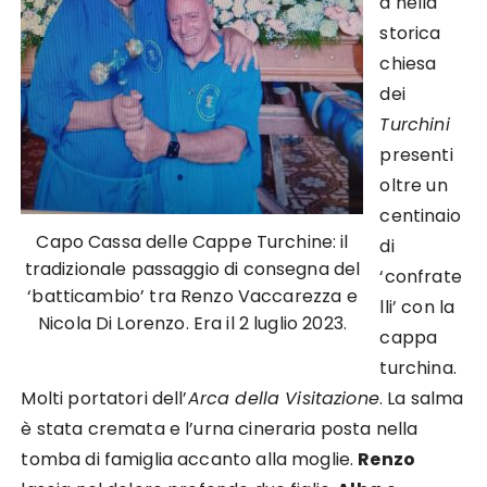
a nella
storica
chiesa
dei
Turchini
presenti
oltre un
centinaio
Capo Cassa delle Cappe Turchine: il
di
tradizionale passaggio di consegna del
‘confrate
‘batticambio’ tra Renzo Vaccarezza e
lli’ con la
Nicola Di Lorenzo. Era il 2 luglio 2023.
cappa
turchina.
Molti portatori dell’
Arca della Visitazione
. La salma
è stata cremata e l’urna cineraria posta nella
tomba di famiglia accanto alla moglie.
Renzo