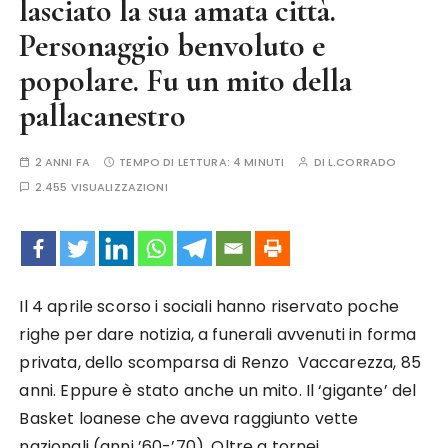
lasciato la sua amata città.
Personaggio benvoluto e
popolare. Fu un mito della
pallacanestro
2 ANNI FA
TEMPO DI LETTURA:
4 MINUTI
DI
L.CORRADO
2.455 VISUALIZZAZIONI
Il 4 aprile scorso i sociali hanno riservato poche
righe per dare notizia, a funerali avvenuti in forma
privata, dello scomparsa di Renzo Vaccarezza, 85
anni. Eppure è stato anche un mito. Il ‘gigante’ del
Basket loanese che aveva raggiunto vette
nazionali (anni ’60-’70). Oltre a tornei