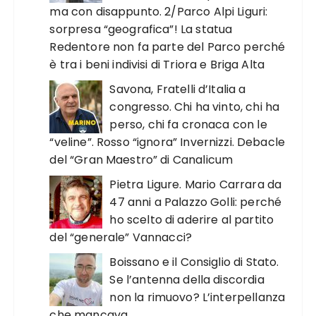
ma con disappunto. 2/Parco Alpi Liguri:
sorpresa “geografica”! La statua
Redentore non fa parte del Parco perché
è tra i beni indivisi di Triora e Briga Alta
Savona, Fratelli d’Italia a
congresso. Chi ha vinto, chi ha
perso, chi fa cronaca con le
“veline”. Rosso “ignora” Invernizzi. Debacle
del “Gran Maestro” di Canalicum
Pietra Ligure. Mario Carrara da
47 anni a Palazzo Golli: perché
ho scelto di aderire al partito
del “generale” Vannacci?
Boissano e il Consiglio di Stato.
Se l’antenna della discordia
non la rimuovo? L’interpellanza
che mancava