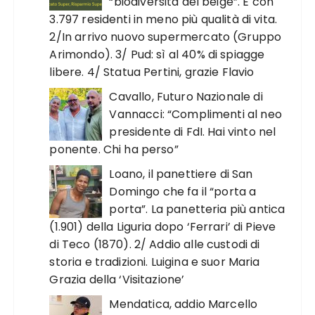
“biodiversità del beige”. E con
3.797 residenti in meno più qualità di vita.
2/In arrivo nuovo supermercato (Gruppo
Arimondo). 3/ Pud: sì al 40% di spiagge
libere. 4/ Statua Pertini, grazie Flavio
Cavallo, Futuro Nazionale di
Vannacci: “Complimenti al neo
presidente di FdI. Hai vinto nel
ponente. Chi ha perso”
Loano, il panettiere di San
Domingo che fa il “porta a
porta”. La panetteria più antica
(1.901) della Liguria dopo ‘Ferrari’ di Pieve
di Teco (1870). 2/ Addio alle custodi di
storia e tradizioni. Luigina e suor Maria
Grazia della ‘Visitazione’
Mendatica, addio Marcello