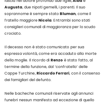
lascia nel dolore profondo due figlie,
Alba
e
Augusta
, due nipoti gemelli, i parenti. Il suo
soprannome è sempre stato
Bluman
, come il
fratello maggiore
Nicola
. Entrambi sono stati
consiglieri comunali di maggioranza per lo scudo
crociato.
Il decesso non è stato comunicato per sua
espressa volontà, come era accaduto alla morte
della moglie. Il ricordo di
Renzo
è stato fatto, al
termine della funzione, dal ‘confratello’ delle
Cappe Turchine,
Riccardo Ferrari
, con il consenso
dei famigliari del defunto.
Nelle bacheche comunali riservate agli annunci
funebri nessun manifesto ad eccezione di quello