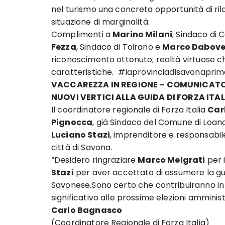
nel turismo una concreta opportunità di rila
situazione di marginalità.
Complimenti a
Marino Milani
, Sindaco di
Fezza
, Sindaco di Toirano e
Marco Dabov
riconoscimento ottenuto; realtà virtuose ch
caratteristiche. #laprovinciadisavonaprim
VACCAREZZA IN REGIONE – COMUNICAT
NUOVI VERTICI ALLA GUIDA DI FORZA ITA
Il coordinatore regionale di Forza Italia
Car
Pignocca
, già Sindaco del Comune di Loano
Luciano Stazi
, imprenditore e responsabi
città di Savona.
“Desidero ringraziare
Marco Melgrati
per i
Stazi
per aver accettato di assumere la gui
Savonese.Sono certo che contribuiranno in
significativo alle prossime elezioni amminis
Carlo Bagnasco
(Coordinatore Regionale di Forza Italia)