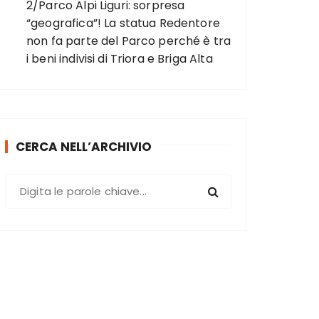
2/Parco Alpi Liguri: sorpresa
“geografica”! La statua Redentore
non fa parte del Parco perché è tra
i beni indivisi di Triora e Briga Alta
CERCA NELL’ARCHIVIO
C
e
r
c
a
: