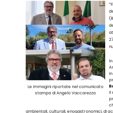
“I
de
(
de
a
2
nu
In
A
In
p
B
Le immagini riportate nel comunicato
I
stampa di Angelo Vaccarezza
pr
c
ambientali, culturali, enogastronomici, di a