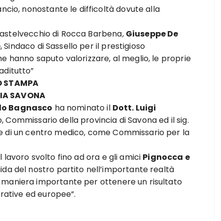
ncio, nonostante le difficoltà dovute alla
 Castelvecchio di Rocca Barbena,
Giuseppe De
e
, Sindaco di Sassello per il prestigioso
e hanno saputo valorizzare, al meglio, le proprie
aditutto”
O STAMPA
LIA SAVONA
lo Bagnasco
ha nominato il
Dott. Luigi
, Commissario della provincia di Savona ed il sig.
le di un centro medico, come Commissario per la
l lavoro svolto fino ad ora e gli amici
Pignocca e
da del nostro partito nell’importante realtà
 maniera importante per ottenere un risultato
trative ed europee”.