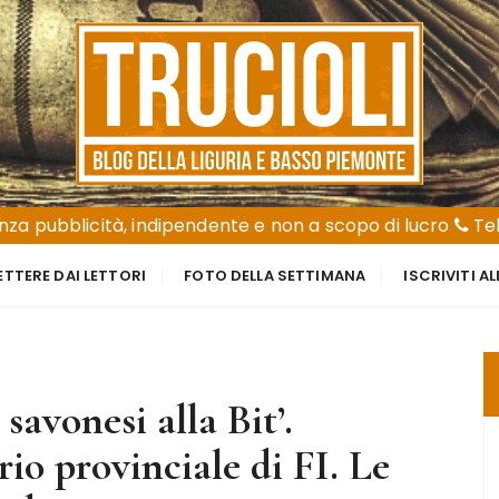
za pubblicità, indipendente e non a scopo di lucro
Tel
ETTERE DAI LETTORI
FOTO DELLA SETTIMANA
ISCRIVITI A
savonesi alla Bit’.
io provinciale di FI. Le