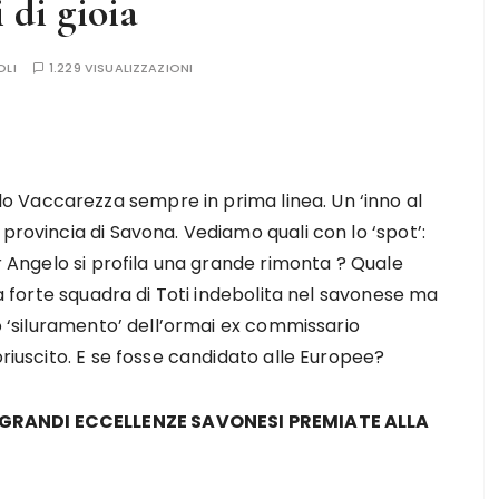
 di gioia
OLI
1.229 VISUALIZZAZIONI
 Vaccarezza sempre in prima linea. Un ‘inno al
provincia di Savona. Vediamo quali con lo ‘spot’:
er Angelo si profila una grande rimonta ? Quale
lla forte squadra di Toti indebolita nel savonese ma
so ‘siluramento’ dell’ormai ex commissario
oriuscito. E se fosse candidato alle Europee?
 GRANDI ECCELLENZE SAVONESI PREMIATE ALLA