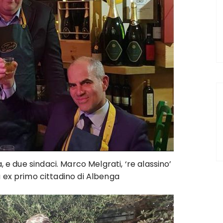
 e due sindaci. Marco Melgrati, ‘re alassino’
 ex primo cittadino di Albenga