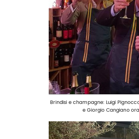
Brindisi e champagne: Luigi Pignocca,
e Giorgio Cangiano ora