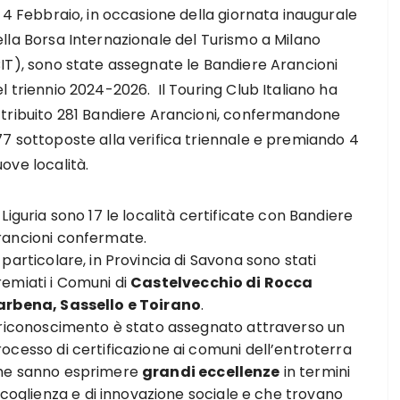
l 4 Febbraio, in occasione della giornata inaugurale
lla Borsa Internazionale del Turismo a Milano
BIT), sono state assegnate le Bandiere Arancioni
l triennio 2024-2026. Il Touring Club Italiano ha
ttribuito 281 Bandiere Arancioni, confermandone
77 sottoposte alla verifica triennale e premiando 4
ove località.
 Liguria sono 17 le località certificate con Bandiere
rancioni confermate.
 particolare, in Provincia di Savona sono stati
remiati i Comuni di
Castelvecchio di Rocca
arbena, Sassello e Toirano
.
l riconoscimento è stato assegnato attraverso un
ocesso di certificazione ai comuni dell’entroterra
he sanno esprimere
grandi eccellenze
in termini
ccoglienza e di innovazione sociale e che trovano