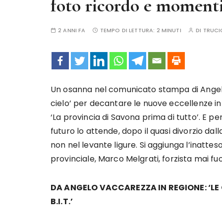
foto ricordo e momenti
2 ANNI FA
TEMPO DI LETTURA:
2 MINUTI
DI
TRUCI
Un osanna nel comunicato stampa di Angelo
cielo’ per decantare le nuove eccellenze in 
‘La provincia di Savona prima di tutto’. E p
futuro lo attende, dopo il quasi divorzio da
non nel levante ligure. Si aggiunga l’inatte
provinciale, Marco Melgrati, forzista mai fu
DA ANGELO VACCAREZZA IN REGIONE: ‘LE
B.I.T.’