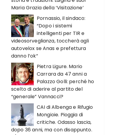
storia e tradizioni. Luigina e suor
Maria Grazia della ‘Visitazione’
Pornassio, il sindaco:
“Dopo i sistemi
intelligenti per TIR e
videosorveglianza, toccherà agli
autovelox se Anas e prefettura
danno l’ok”
Pietra Ligure. Mario
Carrara da 47 anni a
Palazzo Golli: perché ho
scelto di aderire al partito del
“generale” Vannacci?
CAI di Albenga e Rifugio
Mongioie. Pioggia di
critiche. Odasso lascia,
dopo 36 anni, ma con disappunto.