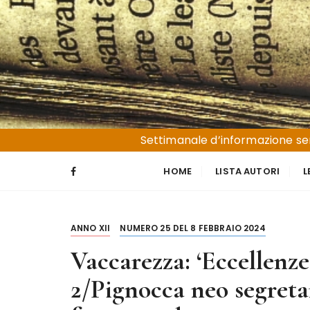
S
a
l
t
a
a
l
Liguria e Basso Piemonte
Trucioli
c
Settimanale d’informazione sen
o
n
HOME
LISTA AUTORI
L
t
e
n
ANNO XII
NUMERO 25 DEL 8 FEBBRAIO 2024
u
t
Vaccarezza: ‘Eccellenze 
o
2/Pignocca neo segretar