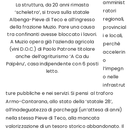
amminist
La struttura, da 20 anni rimasta
ratori
‘scheletro’, si trova sulla statale
regionali,
Albenga-Pieve di Teco e all’ingresso
della frazione Muzio. Pare una causa
provincial
tra confinanti avesse bloccato i lavori.
i e locali,
A Muzio opera già l’azienda agricola
perchè
(vini D.O.C.) di Paolo Patrone titolare
accelerin
anche dell’agriturismo ‘A Ca du
o
Paipèru’, casa indipendente con 6 posti
l’impegn
letto.
o nelle
infrastrut
ture pubbliche e nei servizi. Si pensi al traforo
Armo-Cantarana, allo stato della ‘statale 28’,
all’inadeguatezza di parcheggi (un’attesa di anni)
nella stessa Pieve di Teco, alla mancata
valorizzazione di un tesoro storico abbandonato. Il