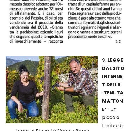
SI LEGGE
DAL SITO
INTERNE
T DELLA
‘TENUTA
MAFFON
E’
-Un
piccolo
lembo di
Il coniugi Eliana Maffone e Bruno