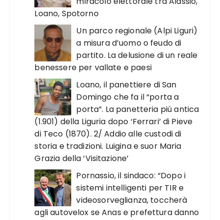
miracolo elettorale tra Alassio,
Loano, Spotorno
Un parco regionale (Alpi Liguri)
a misura d’uomo o feudo di
partito. La delusione di un reale
benessere per vallate e paesi
Loano, il panettiere di San
Domingo che fa il “porta a
porta”. La panetteria più antica
(1.901) della Liguria dopo ‘Ferrari’ di Pieve
di Teco (1870). 2/ Addio alle custodi di
storia e tradizioni. Luigina e suor Maria
Grazia della ‘Visitazione’
Pornassio, il sindaco: “Dopo i
sistemi intelligenti per TIR e
videosorveglianza, toccherà
agli autovelox se Anas e prefettura danno