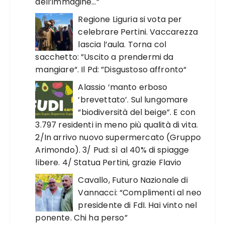
dell’immagine…”
Regione Liguria si vota per
celebrare Pertini. Vaccarezza
lascia l’aula. Torna col
sacchetto: ”Uscito a prendermi da
mangiare“. Il Pd: ”Disgustoso affronto“
Alassio ‘manto erboso
‘brevettato’. Sul lungomare
“biodiversità del beige”. E con
3.797 residenti in meno più qualità di vita.
2/In arrivo nuovo supermercato (Gruppo
Arimondo). 3/ Pud: sì al 40% di spiagge
libere. 4/ Statua Pertini, grazie Flavio
Cavallo, Futuro Nazionale di
Vannacci: “Complimenti al neo
presidente di FdI. Hai vinto nel
ponente. Chi ha perso”