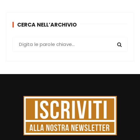
CERCA NELL’ARCHIVIO
C
e
r
c
a
: