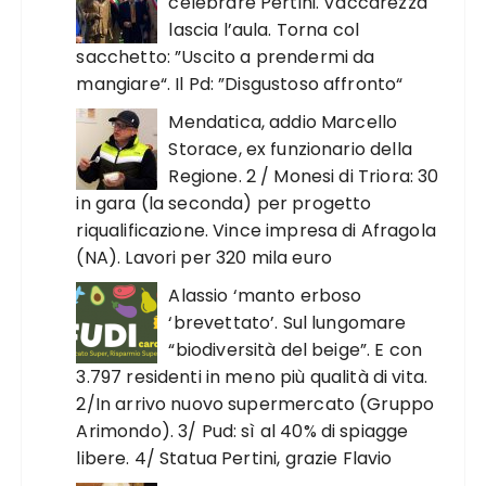
celebrare Pertini. Vaccarezza
lascia l’aula. Torna col
sacchetto: ”Uscito a prendermi da
mangiare“. Il Pd: ”Disgustoso affronto“
Mendatica, addio Marcello
Storace, ex funzionario della
Regione. 2 / Monesi di Triora: 30
in gara (la seconda) per progetto
riqualificazione. Vince impresa di Afragola
(NA). Lavori per 320 mila euro
Alassio ‘manto erboso
‘brevettato’. Sul lungomare
“biodiversità del beige”. E con
3.797 residenti in meno più qualità di vita.
2/In arrivo nuovo supermercato (Gruppo
Arimondo). 3/ Pud: sì al 40% di spiagge
libere. 4/ Statua Pertini, grazie Flavio