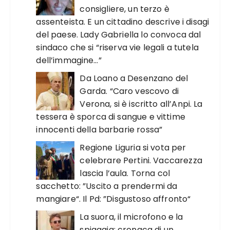
consigliere, un terzo è
assenteista. E un cittadino descrive i disagi
del paese. Lady Gabriella lo convoca dal
sindaco che si “riserva vie legali a tutela
dell’immagine…”
Da Loano a Desenzano del
Garda. “Caro vescovo di
Verona, si è iscritto all’Anpi. La
tessera è sporca di sangue e vittime
innocenti della barbarie rossa”
Regione Liguria si vota per
celebrare Pertini. Vaccarezza
lascia l’aula. Torna col
sacchetto: ”Uscito a prendermi da
mangiare“. Il Pd: ”Disgustoso affronto“
La suora, il microfono e la
spiaggia: cronaca di un