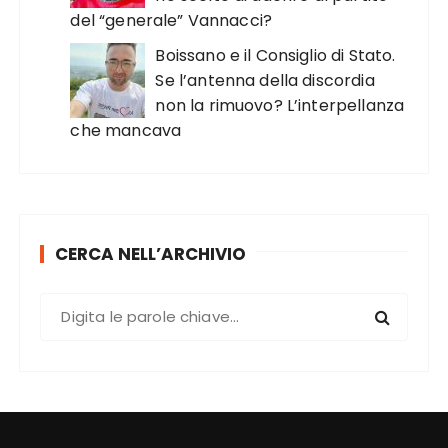
del “generale” Vannacci?
Boissano e il Consiglio di Stato.
Se l’antenna della discordia
non la rimuovo? L’interpellanza
che mancava
CERCA NELL’ARCHIVIO
C
e
r
c
a
: