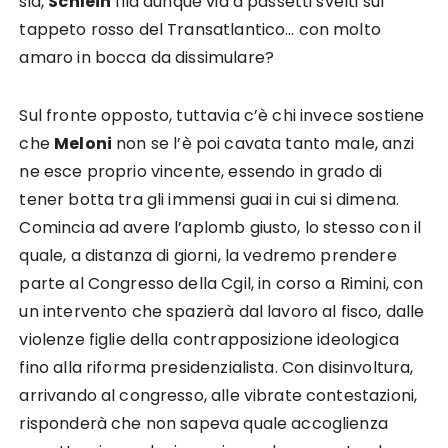
sia,
Schlein
fila dunque via a passetti svelti sul
tappeto rosso del Transatlantico… con molto
amaro in bocca da dissimulare?
Sul fronte opposto, tuttavia c’è chi invece sostiene
che
Meloni
non se l’è poi cavata tanto male, anzi
ne esce proprio vincente, essendo in grado di
tener botta tra gli immensi guai in cui si dimena.
Comincia ad avere l’aplomb giusto, lo stesso con il
quale, a distanza di giorni, la vedremo prendere
parte al Congresso della Cgil, in corso a Rimini, con
un intervento che spazierà dal lavoro al fisco, dalle
violenze figlie della contrapposizione ideologica
fino alla riforma presidenzialista. Con disinvoltura,
arrivando al congresso, alle vibrate contestazioni,
risponderà che non sapeva quale accoglienza