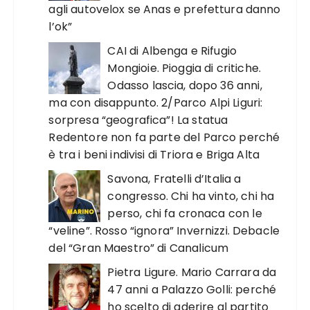
agli autovelox se Anas e prefettura danno
l’ok”
CAI di Albenga e Rifugio
Mongioie. Pioggia di critiche.
Odasso lascia, dopo 36 anni,
ma con disappunto. 2/Parco Alpi Liguri:
sorpresa “geografica”! La statua
Redentore non fa parte del Parco perché
è tra i beni indivisi di Triora e Briga Alta
Savona, Fratelli d’Italia a
congresso. Chi ha vinto, chi ha
perso, chi fa cronaca con le
“veline”. Rosso “ignora” Invernizzi. Debacle
del “Gran Maestro” di Canalicum
Pietra Ligure. Mario Carrara da
47 anni a Palazzo Golli: perché
ho scelto di aderire al partito