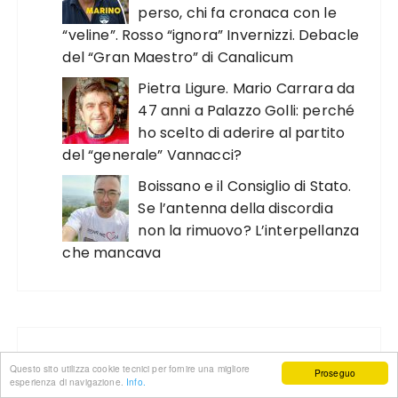
perso, chi fa cronaca con le
“veline”. Rosso “ignora” Invernizzi. Debacle
del “Gran Maestro” di Canalicum
Pietra Ligure. Mario Carrara da
47 anni a Palazzo Golli: perché
ho scelto di aderire al partito
del “generale” Vannacci?
Boissano e il Consiglio di Stato.
Se l’antenna della discordia
non la rimuovo? L’interpellanza
che mancava
CERCA NELL’ARCHIVIO
Questo sito utilizza cookie tecnici per fornire una migliore
Proseguo
esperienza di navigazione.
Info.