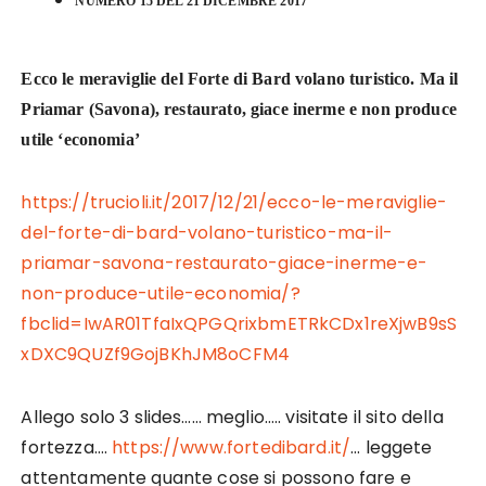
NUMERO 15 DEL 21 DICEMBRE 2017
Ecco le meraviglie del Forte di Bard volano turistico. Ma il
Priamar (Savona), restaurato, giace inerme e non produce
utile ‘economia’
https://trucioli.it/2017/12/21/ecco-le-meraviglie-
del-forte-di-bard-volano-turistico-ma-il-
priamar-savona-restaurato-giace-inerme-e-
non-produce-utile-economia/?
fbclid=IwAR01TfaIxQPGQrixbmETRkCDx1reXjwB9sS
xDXC9QUZf9GojBKhJM8oCFM4
Allego solo 3 slides…… meglio….. visitate il sito della
fortezza….
https://www.fortedibard.it/
… leggete
attentamente quante cose si possono fare e