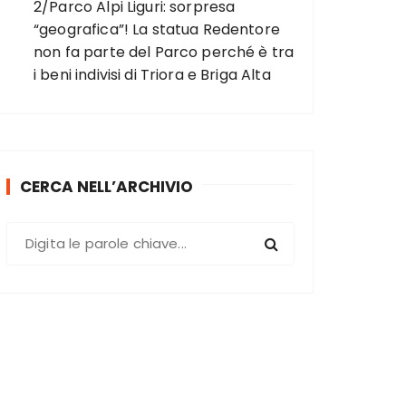
2/Parco Alpi Liguri: sorpresa
“geografica”! La statua Redentore
non fa parte del Parco perché è tra
i beni indivisi di Triora e Briga Alta
CERCA NELL’ARCHIVIO
C
e
r
c
a
: