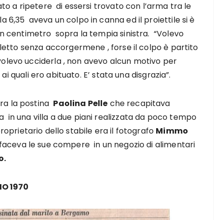
ato a ripetere di essersi trovato con l’arma tra le
a 6,35 aveva un colpo in canna ed il proiettile si è
un centimetro sopra la tempia sinistra. “Volevo
illetto senza accorgermene , forse il colpo è partito
olevo ucciderla , non avevo alcun motivo per
i ai quali ero abituato. E’ stata una disgrazia”.
ra la postina
Paolina Pelle
che recapitava
 in una villa a due piani realizzata da poco tempo
 proprietario dello stabile era il fotografo
Mimmo
, faceva le sue compere in un negozio di alimentari
o.
IO 1970