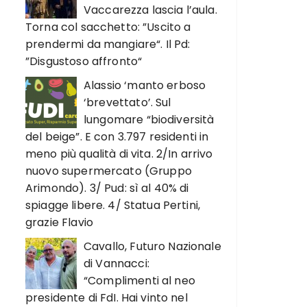
Vaccarezza lascia l’aula.
Torna col sacchetto: ”Uscito a
prendermi da mangiare“. Il Pd:
”Disgustoso affronto“
Alassio ‘manto erboso
‘brevettato’. Sul
lungomare “biodiversità
del beige”. E con 3.797 residenti in
meno più qualità di vita. 2/In arrivo
nuovo supermercato (Gruppo
Arimondo). 3/ Pud: sì al 40% di
spiagge libere. 4/ Statua Pertini,
grazie Flavio
Cavallo, Futuro Nazionale
di Vannacci:
“Complimenti al neo
presidente di FdI. Hai vinto nel