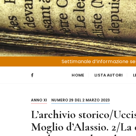
S
a
l
t
a
a
l
Liguria e Basso Piemonte
Trucioli
c
Settimanale d’informazione sen
o
n
HOME
LISTA AUTORI
L
t
e
n
ANNO XI
NUMERO 29 DEL 2 MARZO 2023
u
t
L’archivio storico/Ucci
o
Moglio d’Alassio. 2/La 