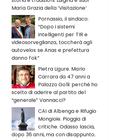
storia e tradizioni. Luigina e suor
Maria Grazia della ‘Visitazione’
Pornassio, il sindaco:
“Dopo i sistemi
intelligenti per TIR e
videosorveglianza, toccherà agli
autovelox se Anas e prefettura
danno l’ok”
Pietra Ligure. Mario
Carrara da 47 anni a
Palazzo Golli: perché ho
scelto di aderire al partito del
“generale” Vannacci?
CAI di Albenga e Rifugio
Mongioie. Pioggia di
critiche. Odasso lascia,
dopo 36 anni, ma con disappunto.