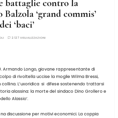
e battaglie contro la
o Balzola ‘grand commis’
dei ‘baci’
OLI
2.127 VISUALIZZAZIONI
70. Armando Longo, giovane rappresentante di
colpo di rivoltella uccise la moglie Wilma Bressi,
 collina. L’uxoridica si difese sostenendo trattarsi
 storia alassina: la morte del sindaco Dino Grollero e
dello Alassio’.
una discussione per motivi economici. La coppia