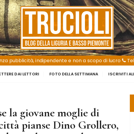
za pubblicità, indipendente e non a scopo di lucro
Tel
ETTERE DAI LETTORI
FOTO DELLA SETTIMANA
ISCRIVITI A
se la giovane moglie di
città pianse Dino Grollero,