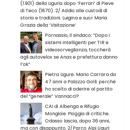
(1.901) della Liguria dopo ‘Ferrari’ di Pieve
di Teco (1870). 2/ Addio alle custodi di
storia e tradizioni. Luigina e suor Maria
Grazia della ‘Visitazione’
Pornassio, il sindaco: “Dopo i
sistemi intelligenti per TIR e
videosorveglianza, toccherà
agli autovelox se Anas e prefettura danno
l’ok”
Pietra Ligure. Mario Carrara da
47 anni a Palazzo Golli: perché
ho scelto di aderire al partito
del “generale” Vannacci?
CAI di Albenga e Rifugio
Mongioie. Pioggia di critiche.
Odasso lascia, dopo 36 anni,
ma con disappunto. 2/Parco Alpi Liguri: