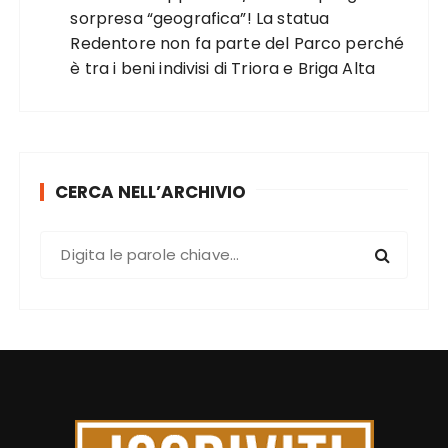
sorpresa “geografica”! La statua
Redentore non fa parte del Parco perché
è tra i beni indivisi di Triora e Briga Alta
CERCA NELL’ARCHIVIO
C
e
r
c
a
: