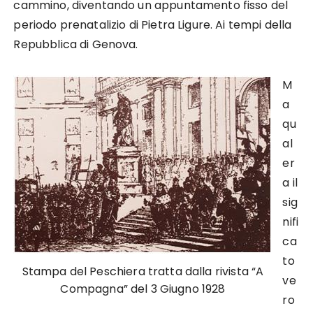
cammino, diventando un appuntamento fisso del
periodo prenatalizio di Pietra Ligure. Ai tempi della
Repubblica di Genova.
M
a
qu
al
er
a il
sig
nifi
ca
to
Stampa del Peschiera tratta dalla rivista “A
ve
Compagna” del 3 Giugno 1928
ro