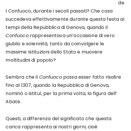
de
l Con­fuoco, durante i secoli passati? Che cosa
succedeva effettivamente durante questa festa ai
tem­pi della Repubblica di Genova, quando il
Confuoco
rappresen­tava un’occasione di vero
giubilo e solennità, tanto da coinvolgere le
massime Istitu­zioni dello Stato e muovere
moltitudini di popolo?
Sembra che il
Confuoco
possa esser fatto risalire
fino al 1307, quando la Repubblica di Genova,
nominò o istituì, per la prima volta, la figura dell’
Abate.
Questi, a differenza del significato che questa
carica rappresenta ai nostri giorni, cioè