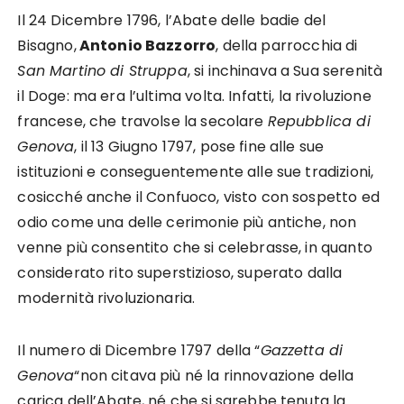
Il 24 Dicembre 1796, l’Abate delle badie del
Bisagno,
An­tonio Bazzorro
, della parrocchia di
San Martino di Struppa
, si inchinava a Sua serenità
il Doge: ma era l’ultima volta. Infatti, la rivoluzione
francese, che travolse la secolare
Repubblica di
Genova
, il 13 Giugno 1797, pose fine alle sue
istituzioni e conseguentemente alle sue tradizioni,
cosicché anche il Confuoco, visto con sospetto ed
odio come una delle cerimonie più antiche, non
venne più consentito che si celebrasse, in quanto
considerato rito superstizioso, superato dalla
modernità rivoluzionaria.
Il numero di Dicembre 1797 della “
Gazzetta di
Genova
“non citava più né la rinnovazione della
carica dell’Aba­te, né che si sarebbe tenuta la