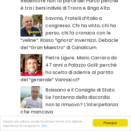
Redentore non fa parte del Parco perché
è tra i beni indivisi di Triora e Briga Alta
Savona, Fratelli d’Italia a
congresso. Chi ha vinto, chi ha
perso, chi fa cronaca con le
“veline”. Rosso “ignora” Invernizzi. Debacle
del “Gran Maestro” di Canalicum
Pietra Ligure. Mario Carrara da
47 anni a Palazzo Golli: perché
ho scelto di aderire al partito
del “generale” Vannacci?
Boissano e il Consiglio di Stato.
Se l’antenna della discordia
non la rimuovo? L’interpellanza
che mancava
Questo sito utilizza cookie tecnici per fornire una migliore
Proseguo
esperienza di navigazione.
Info.