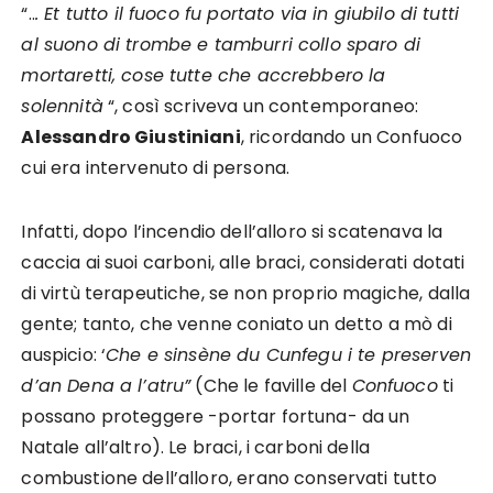
“..
. Et tutto il fuoco fu portato via in giubilo di tutti
al suono di trombe e tamburri collo sparo di
mortaretti, cose tutte che accrebbero la
solennità
“, così scriveva un con­temporaneo:
Alessandro Giustiniani
, ricordando un Con­fuoco
cui era intervenuto di persona.
Infatti, dopo l’incendio dell’alloro si scatenava la
caccia ai suoi carboni, alle braci, considerati dotati
di virtù terapeutiche, se non proprio magiche, dalla
gente; tanto, che venne coniato un detto a mò di
auspicio: ‘
Che e sinsène du Cun­fegu i te preserven
d’an Dena a l’atru”
(Che le faville del
Confuoco
ti
possano proteggere -portar fortuna- da un
Natale all’altro). Le braci, i carboni della
combustione dell’alloro, erano conservati tutto