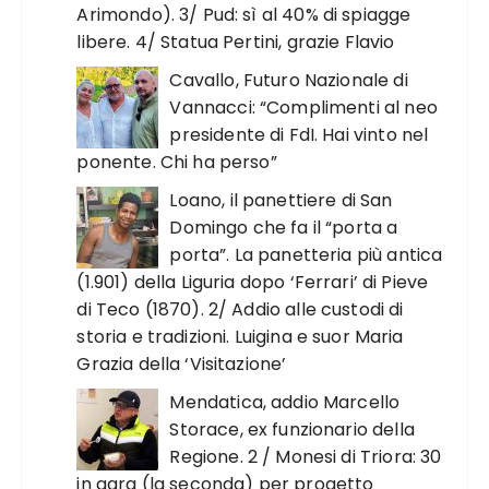
Arimondo). 3/ Pud: sì al 40% di spiagge
libere. 4/ Statua Pertini, grazie Flavio
Cavallo, Futuro Nazionale di
Vannacci: “Complimenti al neo
presidente di FdI. Hai vinto nel
ponente. Chi ha perso”
Loano, il panettiere di San
Domingo che fa il “porta a
porta”. La panetteria più antica
(1.901) della Liguria dopo ‘Ferrari’ di Pieve
di Teco (1870). 2/ Addio alle custodi di
storia e tradizioni. Luigina e suor Maria
Grazia della ‘Visitazione’
Mendatica, addio Marcello
Storace, ex funzionario della
Regione. 2 / Monesi di Triora: 30
in gara (la seconda) per progetto