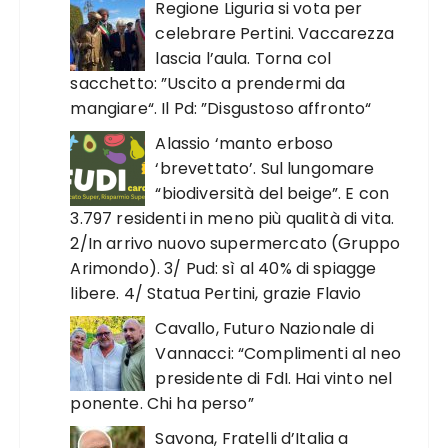
Regione Liguria si vota per
celebrare Pertini. Vaccarezza
lascia l’aula. Torna col
sacchetto: ”Uscito a prendermi da
mangiare“. Il Pd: ”Disgustoso affronto“
Alassio ‘manto erboso
‘brevettato’. Sul lungomare
“biodiversità del beige”. E con
3.797 residenti in meno più qualità di vita.
2/In arrivo nuovo supermercato (Gruppo
Arimondo). 3/ Pud: sì al 40% di spiagge
libere. 4/ Statua Pertini, grazie Flavio
Cavallo, Futuro Nazionale di
Vannacci: “Complimenti al neo
presidente di FdI. Hai vinto nel
ponente. Chi ha perso”
Savona, Fratelli d’Italia a