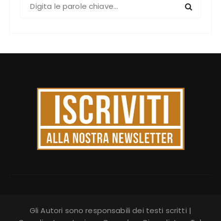
C
e
r
c
a
:
Gli Autori sono responsabili dei testi scritti |